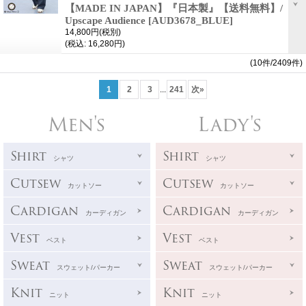
【MADE IN JAPAN】『日本製』【送料無料】/
Upscape Audience
[AUD3678_BLUE]
14,800円
(税別)
(税込
:
16,280円)
(10件/2409件)
1
2
3
...
241
次
»
Men's
Lady's
Shirt
Shirt
シャツ
シャツ
Cutsew
Cutsew
カットソー
カットソー
Cardigan
Cardigan
カーディガン
カーディガン
Vest
Vest
ベスト
ベスト
Sweat
Sweat
スウェット/パーカー
スウェット/パーカー
Knit
Knit
ニット
ニット