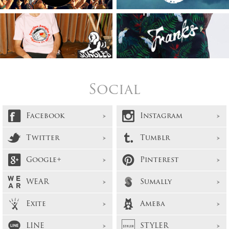
Social
Facebook
Instagram
Twitter
Tumblr
Google+
Pinterest
WEAR
Sumally
Exite
Ameba
LINE
STYLER