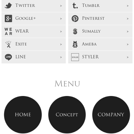
Twitter
Tumblr
Google+
Pinterest
WEAR
Sumally
Exite
Ameba
LINE
STYLER
Menu