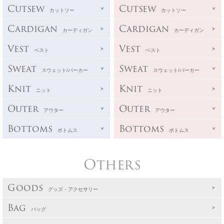
Cutsew
Cutsew
カットソー
カットソー
Cardigan
Cardigan
カーディガン
カーディガン
Vest
Vest
ベスト
ベスト
Sweat
Sweat
スウェット/パーカー
スウェット/パーカー
Knit
Knit
ニット
ニット
Outer
Outer
アウター
アウター
Bottoms
Bottoms
ボトムス
ボトムス
Others
Goods
グッズ・アクセサリー
Bag
バッグ