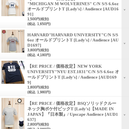
"MICHIGAN M WOLVERINES" C/N S/S 6.6oz
オールドプリントT [Lady's] / Audience
[AUD16
91]
1,500円
(税別)
(税込
:
1,650円)
HARVARD"HARVARD UNIVERSITY"C/N S/S
6oz オールドプリントT [Lady's] / Audience
[AU
D1697]
3,800円
(税別)
(税込
:
4,180円)
【RE PRICE / 価格改定】NEW YORK
UNIVERSITY"NYU EST.1831"C/N S/S 6.6oz オ
ールドプリントT [Lady's] / Audience
[AUD169
9]
1,800円
(税別)
(税込
:
1,980円)
【RE PRICE / 価格改定】BSQソリッドクルー
ネック胸ポケ付ビックT [Lady's]【MADE IN
JAPAN】『日本製』/ Upscape Audience
[AUD1
637]
2,800円
(税別)