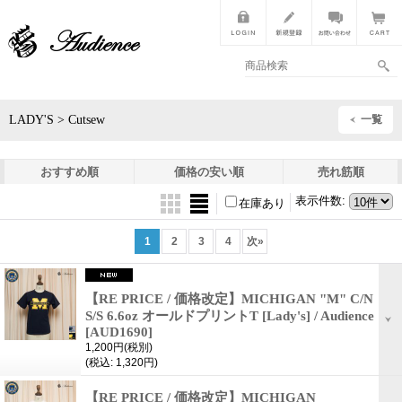
LADY'S > Cutsew
一覧
おすすめ順
価格の安い順
売れ筋順
表示件数
:
在庫あり
1
2
3
4
次
»
【RE PRICE / 価格改定】MICHIGAN "M" C/N
S/S 6.6oz オールドプリントT [Lady's] / Audience
[AUD1690]
1,200円
(税別)
(税込
:
1,320円)
【RE PRICE / 価格改定】MICHIGAN