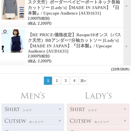
スク天竺）ボーダーベイビーボートネック長袖
カットソー [Lady's]【MADE IN JAPAN】『日
本製』/ Upscape Audience
[AUD1631]
2,000円
(税別)
(税込
:
2,200円)
【RE PRICE/価格改定】Basque10オンス（バス
ク天竺）BBアンダー7分袖カットソー [Lady's]
【MADE IN JAPAN】『日本製』/ Upscape
Audience
[AUD1635]
2,000円
(税別)
(税込
:
2,200円)
(10件/36件)
1
2
3
4
次
»
Men's
Lady's
Shirt
Shirt
シャツ
シャツ
Cutsew
Cutsew
カットソー
カットソー