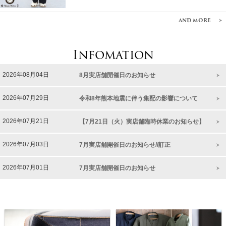
AND MORE
Infomation
2026
年
08
月
04
日
8月実店舗開催日のお知らせ
2026
年
07
月
29
日
令和8年熊本地震に伴う集配の影響について
2026
年
07
月
21
日
【7月21日（火）実店舗臨時休業のお知らせ】
2026
年
07
月
03
日
7月実店舗開催日のお知らせ//訂正
2026
年
07
月
01
日
7月実店舗開催日のお知らせ