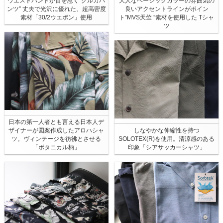
ウエストバンドが目を惹く”グルカパ
大人なベーシックカラーの雰囲気の
ンツ” 丈夫で光沢に優れた、超高密度
良いアクセントラインがポイン
素材「30/2ウエポン」使用
ト”MVS天竺 ”素材を使用した Tシャ
ツ
日本の第一人者とも言える日本人デ
ザイナーが図案作成したアロハシャ
しなやかな伸縮性を持つ
ツ。ヴィンテージを彷彿とさせる
SOLOTEX(R)を使用。清涼感のある
「ボタニカル柄」
印象「シアサッカーシャツ」