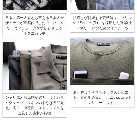
日本の第一人者とも言える日本人デ
快適さが持続する高機能ファブリッ
ザイナーが図案作成したアロハシャ
ク「Sorbtek(R)」を採用した”都会派
ツ。ヴィンテージを彷彿とさせる
アスリート”のためのポロシャツ
「ボタニカル柄」
肩が程よく落ちるボックスシルエッ
シャリ感と清涼感が魅力「リネンラ
ト。着心地の良い「ハニカムコット
イクシャツ」リネンのような天然見
ンサマーニット」
えに拘り、速乾性、ストレッチ性を
追及した素材が特徴