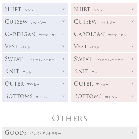
Shirt
Shirt
シャツ
シャツ
Cutsew
Cutsew
カットソー
カットソー
Cardigan
Cardigan
カーディガン
カーディガン
Vest
Vest
ベスト
ベスト
Sweat
Sweat
スウェット/パーカー
スウェット/パーカー
Knit
Knit
ニット
ニット
Outer
Outer
アウター
アウター
Bottoms
Bottoms
ボトムス
ボトムス
Others
Goods
グッズ・アクセサリー