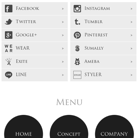
Facebook
Instagram
Twitter
Tumblr
Google+
Pinterest
WEAR
Sumally
Exite
Ameba
LINE
STYLER
Menu