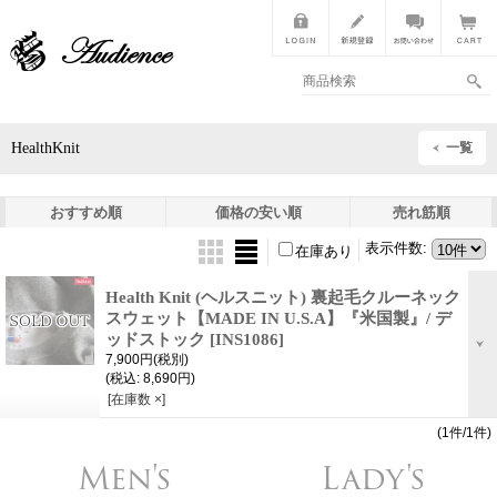
HealthKnit
一覧
おすすめ順
価格の安い順
売れ筋順
表示件数
:
在庫あり
Health Knit (ヘルスニット) 裏起毛クルーネック
スウェット【MADE IN U.S.A】『米国製』/ デ
ッドストック
[INS1086]
7,900円
(税別)
(税込
:
8,690円)
[在庫数 ×]
(1件/1件)
Men's
Lady's