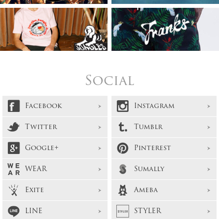
Social
Facebook
Instagram
Twitter
Tumblr
Google+
Pinterest
WEAR
Sumally
Exite
Ameba
LINE
STYLER