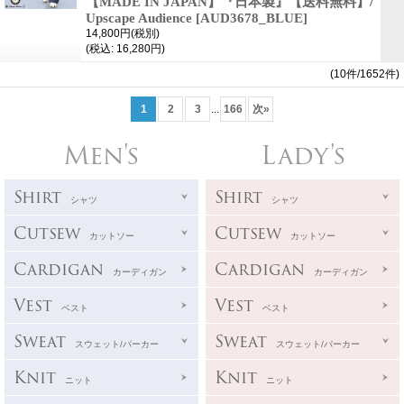
【MADE IN JAPAN】『日本製』【送料無料】/
Upscape Audience
[AUD3678_BLUE]
14,800円
(税別)
(税込
:
16,280円)
(10件/1652件)
1
2
3
...
166
次
»
Men's
Lady's
Shirt
Shirt
シャツ
シャツ
Cutsew
Cutsew
カットソー
カットソー
Cardigan
Cardigan
カーディガン
カーディガン
Vest
Vest
ベスト
ベスト
Sweat
Sweat
スウェット/パーカー
スウェット/パーカー
Knit
Knit
ニット
ニット