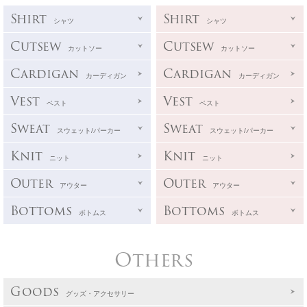
Shirt
Shirt
シャツ
シャツ
Cutsew
Cutsew
カットソー
カットソー
Cardigan
Cardigan
カーディガン
カーディガン
Vest
Vest
ベスト
ベスト
Sweat
Sweat
スウェット/パーカー
スウェット/パーカー
Knit
Knit
ニット
ニット
Outer
Outer
アウター
アウター
Bottoms
Bottoms
ボトムス
ボトムス
Others
Goods
グッズ・アクセサリー