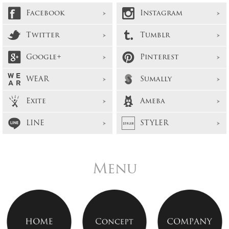
Facebook
Instagram
Twitter
Tumblr
Google+
Pinterest
WEAR
Sumally
Exite
Ameba
LINE
STYLER
Menu