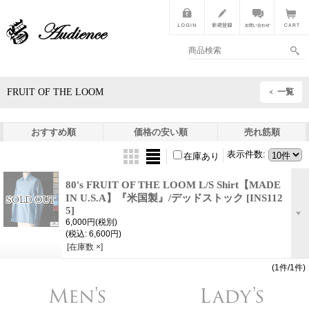
FRUIT OF THE LOOM
一覧
おすすめ順
価格の安い順
売れ筋順
表示件数
:
在庫あり
80's FRUIT OF THE LOOM L/S Shirt【MADE
IN U.S.A】『米国製』/デッドストック
[INS112
5]
6,000円
(税別)
(税込
:
6,600円)
[在庫数 ×]
(1件/1件)
Men's
Lady's