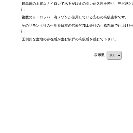
最高級の上質なナイロンであるがゆえの高い耐久性を誇り、光沢感と
す。
複数のヨーロッパ一流メゾンが使用している安心の高級素材です。
そのリモンタ社の生地を日本の代表的加工会社の小松精練で仕上げた
す。
圧倒的な生地の存在感が生む抜群の高級感を感じて下さい。
表示数
: