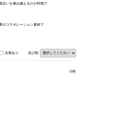
風合いを兼ね備えるのが特徴で
夢のコラボレーション素材で
在庫あり
並び順
:
0
件