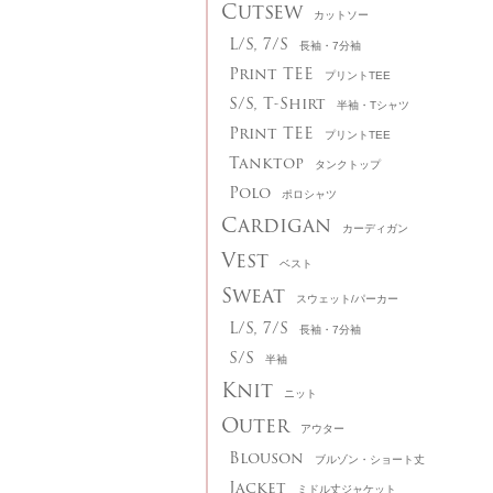
Cutsew
カットソー
L/S, 7/S
長袖・7分袖
Print TEE
プリントTEE
S/S, T-Shirt
半袖・Tシャツ
Print TEE
プリントTEE
Tanktop
タンクトップ
Polo
ポロシャツ
Cardigan
カーディガン
Vest
ベスト
Sweat
スウェット/パーカー
L/S, 7/S
長袖・7分袖
S/S
半袖
Knit
ニット
Outer
アウター
Blouson
ブルゾン・ショート丈
Jacket
ミドル丈ジャケット