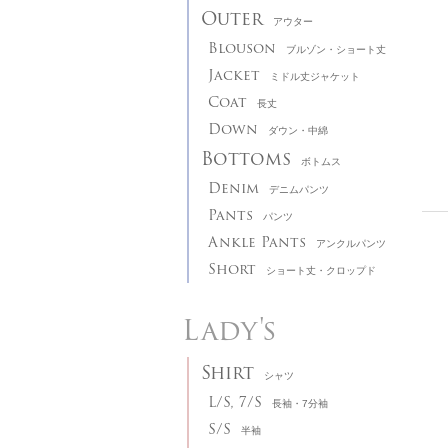
Outer
アウター
Blouson
ブルゾン・ショート丈
Jacket
ミドル丈ジャケット
Coat
長丈
Down
ダウン・中綿
Bottoms
ボトムス
Denim
デニムパンツ
Pants
パンツ
Ankle Pants
アンクルパンツ
Short
ショート丈・クロップド
Lady's
Shirt
シャツ
L/S, 7/S
長袖・7分袖
S/S
半袖