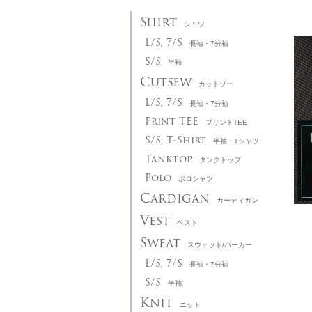
Shirt
シャツ
L/S, 7/S
長袖・7分袖
S/S
半袖
Cutsew
カットソー
L/S, 7/S
長袖・7分袖
Print TEE
プリントTEE
S/S, T-Shirt
半袖・Tシャツ
Tanktop
タンクトップ
Polo
ポロシャツ
Cardigan
カーディガン
Vest
ベスト
Sweat
スウェット/パーカー
L/S, 7/S
長袖・7分袖
S/S
半袖
Knit
ニット