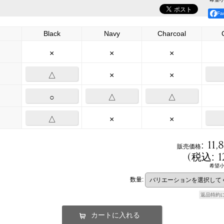
F
Black
Navy
Charcoal
×
×
×
△
×
×
○
△
△
△
×
×
:
11,
販売価格
(
1
税込
:
希望
数量
:
返品特約