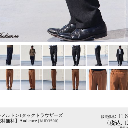
:
11,
ールメルトン1タックトラウザーズ
販売価格
無料】Audience
(
1
[
AUD3500
]
税込
:
希望