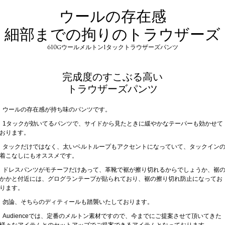
ウールの存在感
細部までの拘りのトラウザーズ
610gウールメルトン1タックトラウザーズパンツ
完成度のすこぶる高い
トラウザーズパンツ
ウールの存在感が持ち味のパンツです。
1タックが効いてるパンツで、サイドから見たときに緩やかなテーパーも効かせて
おります。
タックだけではなく、太いベルトループもアクセントになっていて、タックイン
着こなしにもオススメです。
ドレスパンツがモチーフだけあって、革靴で裾が擦り切れるからでしょうか、裾
かかと付近には、グログランテープが貼られており、裾の擦り切れ防止になってお
ります。
勿論、そちらのディティールも踏襲いたしております。
Audienceでは、定番のメルトン素材ですので、今までにご提案させて頂いてきた