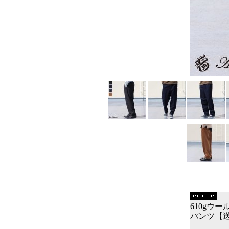
610gウ
パンツ【送料