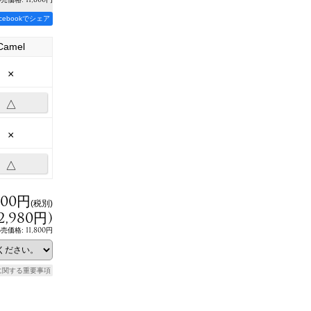
acebookでシェア
Camel
×
△
×
△
800円
(税別)
2,980円
)
11,800円
小売価格
:
に関する重要事項