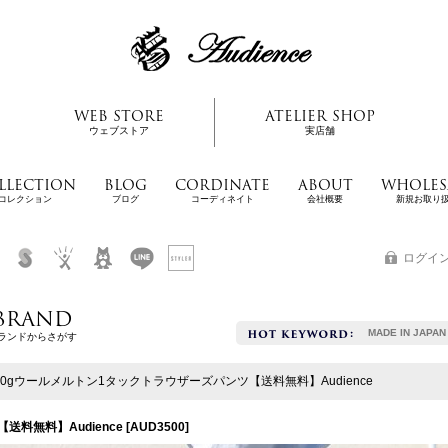
WEB STORE
ATELIER SHOP
ウェブストア
実店舗
LLECTION
BLOG
CORDINATE
ABOUT
WHOLES
コレクション
ブログ
コーディネイト
会社概要
新規お取り
ログイ
BRAND
MADE IN JAPAN
ランドからさがす
10gウールメルトン1タックトラウザーズパンツ【送料無料】Audience
送料無料】Audience
[
AUD3500
]