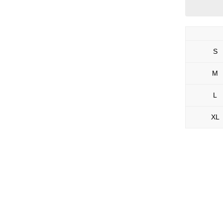
S
M
L
XL