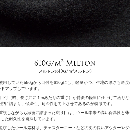
610g/m² Melton
メルトン(610g/ｍ²メルトン)
使用していた550gから目付を610gにし、軽量かつ、生地の厚さも適
ードアップしています。
gの目付（幅、長さ共に１mあたりの重さ）が特徴の軽量に仕上げてあり
緻密に詰まり、保温性、耐久性を向上させてあるのが特徴です。
重視しながらも緻密に詰まった織り目は、ウール本来の高い保温性と薄
とした耐久性を発揮しています。
追求したウール素材は、チェスターコートなどの丈の長いアウターやダ