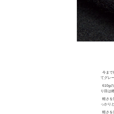
今まで
てグレ
610
り目は
軽さを
っかり
軽さを