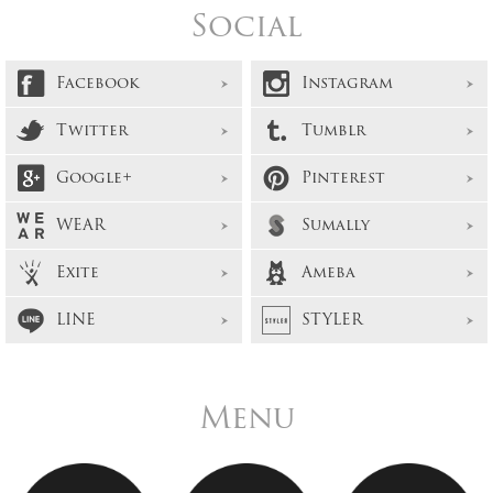
Social
Facebook
Instagram
Twitter
Tumblr
Google+
Pinterest
WEAR
Sumally
Exite
Ameba
LINE
STYLER
Menu