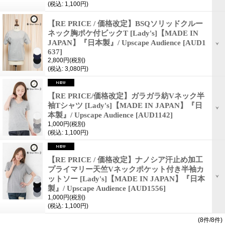
(税込
:
1,100円)
【RE PRICE / 価格改定】BSQソリッドクルー
ネック胸ポケ付ビックT [Lady's]【MADE IN
JAPAN】『日本製』/ Upscape Audience
[AUD1
637]
2,800円
(税別)
(税込
:
3,080円)
【RE PRICE/価格改定】ガラガラ紡Vネック半
袖Tシャツ [Lady's]【MADE IN JAPAN】『日
本製』/ Upscape Audience
[AUD1142]
1,000円
(税別)
(税込
:
1,100円)
【RE PRICE / 価格改定】ナノシア汗止め加工
プライマリー天竺Vネックポケット付き半袖カ
ットソー [Lady's]【MADE IN JAPAN】『日本
製』/ Upscape Audience
[AUD1556]
1,000円
(税別)
(税込
:
1,100円)
(8件/8件)