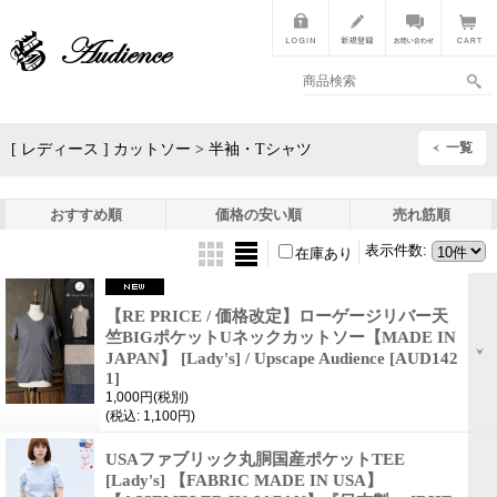
一覧
[ レディース ] カットソー > 半袖・Tシャツ
おすすめ順
価格の安い順
売れ筋順
表示件数
:
在庫あり
【RE PRICE / 価格改定】ローゲージリバー天
竺BIGポケットUネックカットソー【MADE IN
JAPAN】 [Lady's] / Upscape Audience
[AUD142
1]
1,000円
(税別)
(税込
:
1,100円)
USAファブリック丸胴国産ポケットTEE
[Lady's] 【FABRIC MADE IN USA】