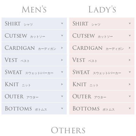
Men's
Lady's
Shirt
Shirt
シャツ
シャツ
Cutsew
Cutsew
カットソー
カットソー
Cardigan
Cardigan
カーディガン
カーディガン
Vest
Vest
ベスト
ベスト
Sweat
Sweat
スウェット/パーカー
スウェット/パーカー
Knit
Knit
ニット
ニット
Outer
Outer
アウター
アウター
Bottoms
Bottoms
ボトムス
ボトムス
Others