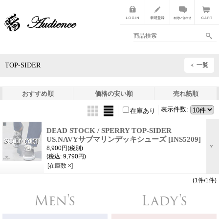
TOP-SIDER
一覧
おすすめ順
価格の安い順
売れ筋順
表示件数
:
在庫あり
DEAD STOCK / SPERRY TOP-SIDER
US.NAVYサブマリンデッキシューズ
[INS5209]
8,900円
(税別)
(税込
:
9,790円)
[在庫数 ×]
(1件/1件)
Men's
Lady's