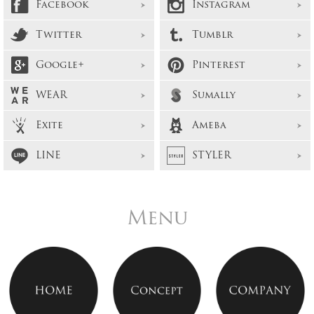
Facebook
Instagram
Twitter
Tumblr
Google+
Pinterest
WEAR
Sumally
Exite
Ameba
LINE
STYLER
Menu