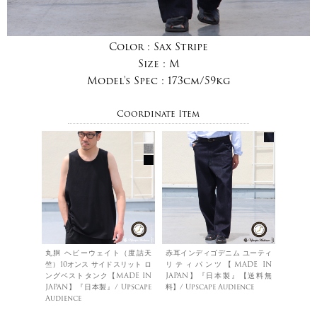
Color :
Sax Stripe
Size :
M
Model's Spec :
173cm/59kg
Coordinate Item
丸胴 ヘビーウェイト（度詰天
赤耳インディゴデニム ユーティ
竺）10オンス サイドスリット ロ
リティパンツ【MADE IN
ングベストタンク【MADE IN
JAPAN】『日本製』【送料無
JAPAN】『日本製』/ Upscape
料】/ Upscape Audience
Audience