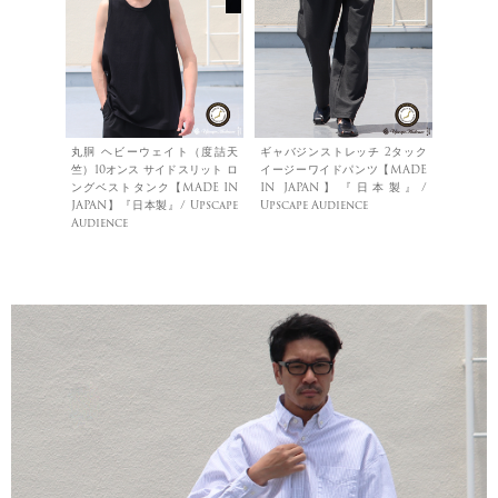
丸胴 ヘビーウェイト（度詰天
ギャバジンストレッチ 2タック
竺）10オンス サイドスリット ロ
イージーワイドパンツ【MADE
ングベストタンク【MADE IN
IN JAPAN】『日本製』/
JAPAN】『日本製』/ Upscape
Upscape Audience
Audience