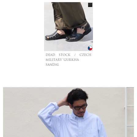
DEAD STOCK / CZECH
MILITARY”GURKHA
SANDAL