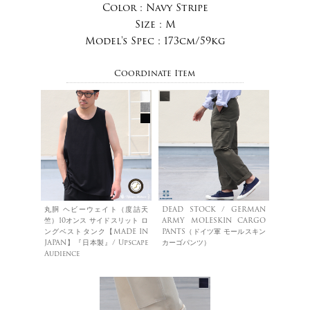
Color :
Navy Stripe
Size :
M
Model's Spec :
173cm/59kg
Coordinate Item
丸胴 ヘビーウェイト（度詰天
DEAD STOCK / GERMAN
竺）10オンス サイドスリット ロ
ARMY MOLESKIN CARGO
ングベストタンク【MADE IN
PANTS（ドイツ軍 モールスキン
JAPAN】『日本製』/ Upscape
カーゴパンツ）
Audience