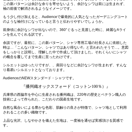
この新パターンは余計な余りを寄せないよう、余計なシワは前には生まれず、
袖の前後で解消されるようなイメージです。
もう少し付け加えると、Audienceで爆発的に人気となったガーデニングコート
のような袖付けになっていると言うと伝わりやすいでしょうか。
前身頃に余計なシワが出ないので、360°ぐるっと見渡した時に、綺麗なAライ
ンを生んでくれる訳です。
余談ですが、最初に、この新パターン、シャツ専用工場の社長さんに依頼した
時は…「こんなパターン、シャツではあり得ない!!」と言われたそうで…。意図
をしっかりと説明し、理解した中で作成して頂けました。それくらいにシャツ
の概念を覆してまで生産に至ったわけです。
シルエットはゆったりですが、、肩回りなどに余計なシワが生まれず、すんな
り着易いシルエットとなっております。
AudienceのNEWスタンダード・シャツです。
『播州織オックスフォード（コットン100％）』
兵庫県の西脇市を中心に生産される播州織は、220年の歴史とベテラン職人の
技術によって作られた、こだわりの国産生地です。
自然な風合いによる豊かな色彩、肌触りの良さが特徴で、シャツ地として利用
されることの多い織物です。
上品な光沢、しなやかさを備えた生地は、一度袖を通せば実感頂ける質感で
す。