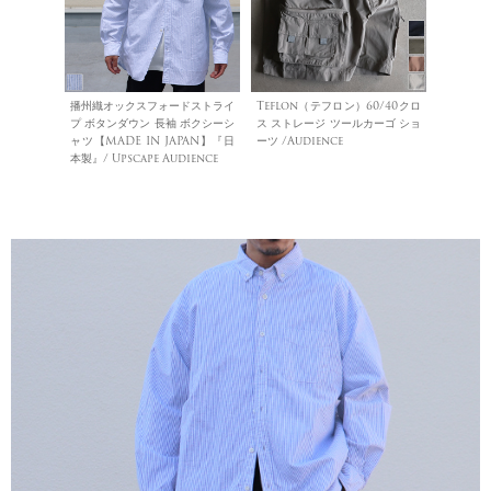
播州織オックスフォードストライ
Teflon（テフロン）60/40クロ
プ ボタンダウン 長袖 ボクシーシ
ス ストレージ ツールカーゴ ショ
ャツ【MADE IN JAPAN】『日
ーツ /Audience
本製』/ Upscape Audience