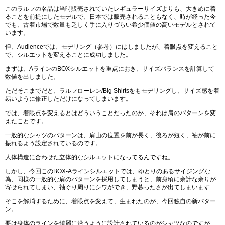
このラルフの名品は当時販売されていたレギュラーサイズよりも、大きめに着
ることを前提にしたモデルで、日本では販売されることもなく、時が経った今
でも、古着市場で数量も乏しく手に入りづらい希少価値の高いモデルとされて
います。
但、Audienceでは、モデリング（参考）にはしましたが、着眼点を変えること
で、シルエットを変えることに成功しました。
まずは、AラインのBOXシルエットを重点におき、サイズバランスを計算して
数値を出しました。
ただそこまでだと、ラルフローレン/Big Shirtsをもモデリングし、サイズ感を着
易いように修正しただけになってしまいます。
では、着眼点を変えるとはどういうことだったのか、それは肩のパターンを変
えたことです。
一般的なシャツのパターンは、肩山の位置を前が長く、後ろが短く、袖が前に
振れるよう設定されているのです。
人体構造に合わせた立体的なシルエットになってるんですね。
しかし、今回このBOX-Aラインシルエットでは、ゆとりのあるサイジングな
為、同様の一般的な肩のパターンを採用してしまうと、前身頃に余計な余りが
寄せられてしまい、袖ぐり周りにシワができ、野暮ったさが出てしまいます...
そこを解消するために、着眼点を変えて、生まれたのが、今回独自の新パター
ン。
要は身体のラインを綺麗に沿うように設計されているのがシャツなのですが、