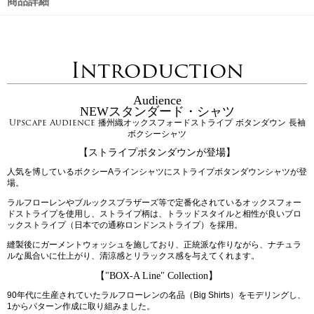
商品詳細
Introduction
Audience
NEWスタンダード・シャツ
Upscape Audience 播州織オックスフォードストライプ ボタンダウン 長袖
ボクシーシャツ
【ストライプボタンダウンが登場】
人気を博しているボクシーAラインシャツにストライプボタンダウンシャツが登
場。
ラルフローレンやブルックスブラザーズ等で定番化されているオックスフォー
ドストライプを使用し、ストライプ柄は、トラッドスタイルと相性が良いブロ
ックストライプ（日本での通称ロンドンストライプ）を採用。
縫製後にガーメントウォッシュを施しており、正統派な作りながら、ナチュラ
ルな風合いに仕上がり、清涼感とリラックス感を与えてくれます。
【"BOX-A Line" Collection】
90年代に生産されていたラルフローレンの名品（Big Shirts）をモデリングし、
1からパターン作成に取り組みました。