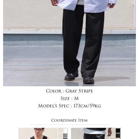
Color :
Gray Stripe
Size :
M
Model's Spec :
173cm/59kg
Coordinate Item