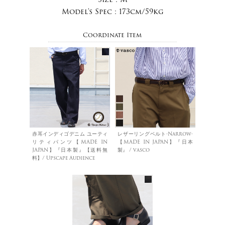
Model's Spec :
173cm/59kg
Coordinate Item
赤耳インディゴデニム ユーティ
レザーリングベルト-Narrow-
リティパンツ【MADE IN
【MADE IN JAPAN】『日本
JAPAN】『日本製』【送料無
製』 / vasco
料】/ Upscape Audience