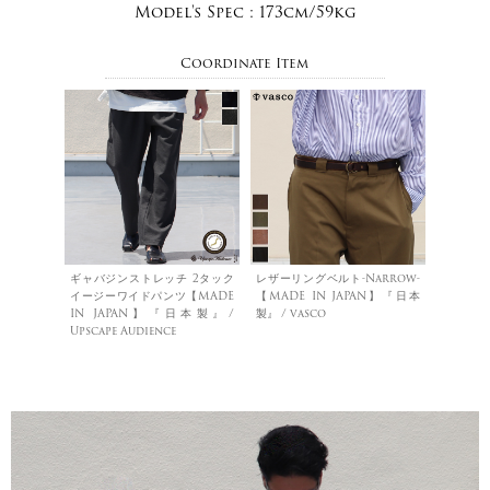
Model's Spec :
173cm/59kg
Coordinate Item
ギャバジンストレッチ 2タック
レザーリングベルト-Narrow-
イージーワイドパンツ【MADE
【MADE IN JAPAN】『日本
IN JAPAN】『日本製』/
製』 / vasco
Upscape Audience