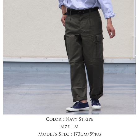
Color :
Navy Stripe
Size :
M
Model's Spec :
173cm/59kg