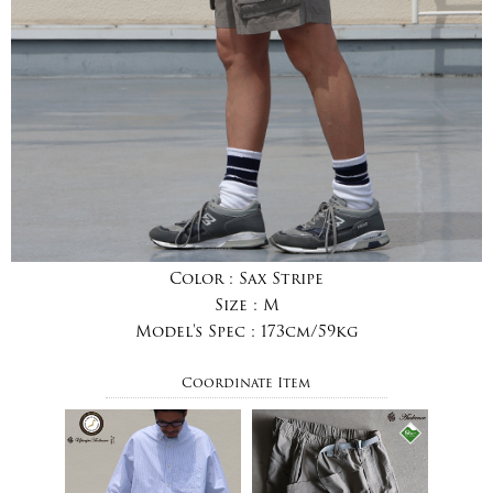
Color :
Sax Stripe
Size :
M
Model's Spec :
173cm/59kg
Coordinate Item