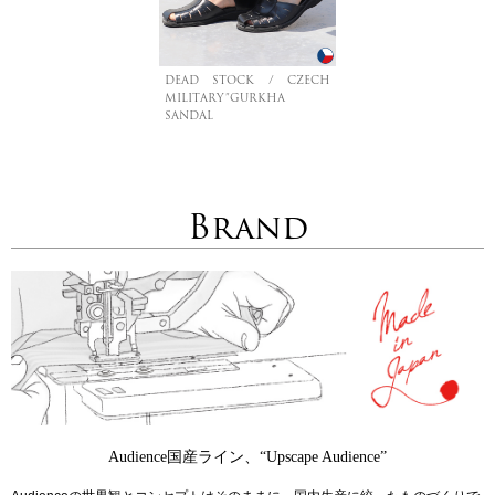
DEAD STOCK / CZECH
MILITARY”GURKHA
SANDAL
Brand
Audience国産ライン、“Upscape Audience”