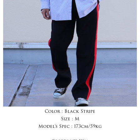
Color :
Black Stripe
Size :
M
Model's Spec :
173cm/59kg