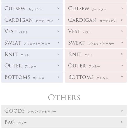
Cutsew
Cutsew
カットソー
カットソー
Cardigan
Cardigan
カーディガン
カーディガン
Vest
Vest
ベスト
ベスト
Sweat
Sweat
スウェット/パーカー
スウェット/パーカー
Knit
Knit
ニット
ニット
Outer
Outer
アウター
アウター
Bottoms
Bottoms
ボトムス
ボトムス
Others
Goods
グッズ・アクセサリー
Bag
バッグ