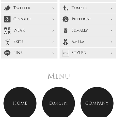
Twitter
Tumblr
Google+
Pinterest
WEAR
Sumally
Exite
Ameba
LINE
STYLER
Menu