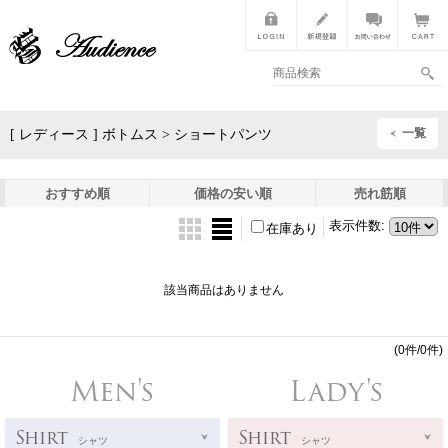
一覧
[ レディース ] ボトムス > ショートパンツ
おすすめ順
価格の安い順
売れ筋順
表示件数
:
在庫あり
該当商品はありません
(0件/0件)
Men's
Lady's
Shirt
Shirt
シャツ
シャツ