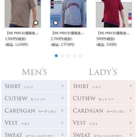
【RE PRICE/価格改定】度詰ワッフル アシンメトリークルーネック半袖スウェット【MADE IN JAPAN】『日本製』/ Upscape Audience
【RE PRICE/価格改定】コーマ裏毛プリントプルオーバー長袖パーカー【MADE IN JAPAN】『日本製』/ Upscape Audience
【RE PRICE/価格改定】コットンパイル ガゼットスウェットオーバーサイズ サイドスリット S/S Tee【MADE IN JAPAN】『日本製』/ Upscape Audience
1,500円
(税別)
2,700円
(税別)
500円
(税別)
(税込
:
1,650円)
(税込
:
2,970円)
(税込
:
550円)
Men's
Lady's
Shirt
Shirt
シャツ
シャツ
Cutsew
Cutsew
カットソー
カットソー
Cardigan
Cardigan
カーディガン
カーディガン
Vest
Vest
ベスト
ベスト
Sweat
Sweat
スウェット/パーカー
スウェット/パーカー