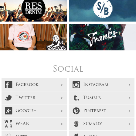
Social
Facebook
Instagram
Twitter
Tumblr
Google+
Pinterest
WEAR
Sumally