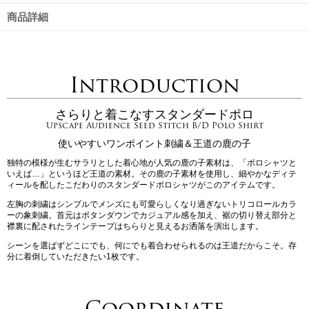
商品詳細
Introduction
さらりと着こなすスタンダードポロ
Upscape Audience Seed Stitch B/D Polo Shirt
使いやすいワンポイント刺繍＆王道の鹿の子
独特の模様が生むサラリとした着心地が人気の鹿の子素材は、「ポロシャツと
いえば…」というほど王道の素材。その鹿の子素材を使用し、細やかなディテ
ィールを配したこだわりのスタンダードポロシャツがこのアイテムです。
左胸の刺繍はシンプルでメンズにも可愛らしくなり過ぎないトリコロールカラ
ーの象刺繍。首元はボタンダウンでカジュアル感を加え、裾の切り替え部分と
襟裏に配されたラインテープはちらりと見えるお洒落を演出します。
シーンを選ばずどこにでも、何にでも着合わせられるのは王道だからこそ。存
分に着倒していただきたい1枚です。
Coordinate