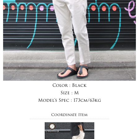
Color :
Black
Size :
M
Model's Spec :
173cm/63kg
Coordinate Item