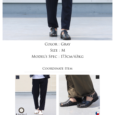
Color :
Gray
Size :
M
Model's Spec :
173cm/63kg
Coordinate Item