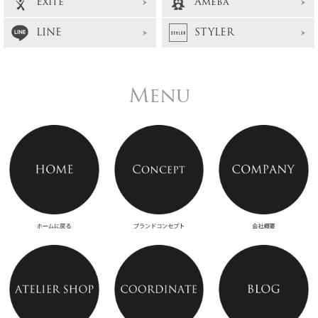
Exite
Ameba
LINE
STYLER
Menu