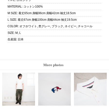
TYPE
:
ポロシャツ
MATERIAL
:
コットン100%
M SIZE
:
着丈65cm 身幅96cm 肩幅42cm 袖丈18.5cm
L SIZE
:
着丈67cm 身幅100cm 肩幅44cm 袖丈19.5cm
COLOR
:
オフホワイト, 杢グレー, ブラック, ネイビー, チャコール
SIZE
:
M, L
生産国
:
日本
More photos