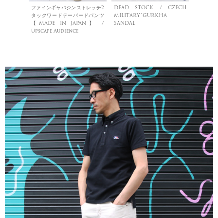
ファインギャバジンストレッチ2
DEAD STOCK / CZECH
タックワードテーパードパンツ
MILITARY”GURKHA
【MADE IN JAPAN】 /
SANDAL
Upscape Audience