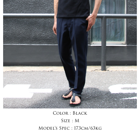
Color :
Black
Size :
M
Model's Spec :
173cm/63kg