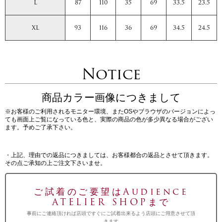
L
87
110
35
69
33.5
23.5
XL
93
116
36
69
34.5
24.5
Notice
商品カラー画像につきまして
※お客様のご利用されるモニター環境、またOSやブラウザのバージョンによっ
ても画面上ご覧になっている色と、実際の商品の色が多少異なる場合がござい
ます。予めご了承下さい。
・上記、理由での返品につきましては、お客様都合の返品とさせて頂きます。
その点ご承知の上ご注文下さいませ。
ご試着のご要望はAudience
ATELIER SHOPまで
事前にご連絡頂ければ店頭ですぐにご試着出来るよう店頭にご用意させて頂
きます