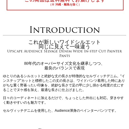
（※ 沖縄・離島を除く）
Introduction
これが新しいワイドシルエット
同じに見えて一味違う
Upscape Audience Selvage Denim Wide In-step Cut Painter
Pants
80年代のオーバーサイズ文化を継承しつつ、
最良のバランスで表現
ゆとりのあるシルエットと絶妙な丈の長さが特徴的なセルヴィッチデニム。“イ
ンステップ”カットと標榜したこの丈の長さは、ワイドパンツ着用した時にあり
がちな重く野暮ったい印象を、絶妙な長さで足の甲に少し掛かる程度の丈にす
ることでヌケ感を加え、最適な長さに仕上げました。
日々のコーディネートに加えるだけで、ちょっとした外出にも対応。穿きやす
く動きやすいのも魅力です。
セルヴィッチデニムを使用した、Audience渾身のペインターパンツです。