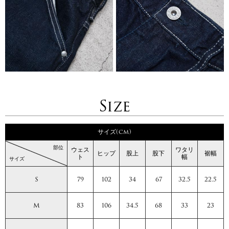
Size
サイズ(cm)
部位
ウェス
ワタリ
ヒップ
股上
股下
裾幅
ト
幅
サイズ
S
79
102
34
67
32.5
22.5
M
83
106
34.5
68
33
23