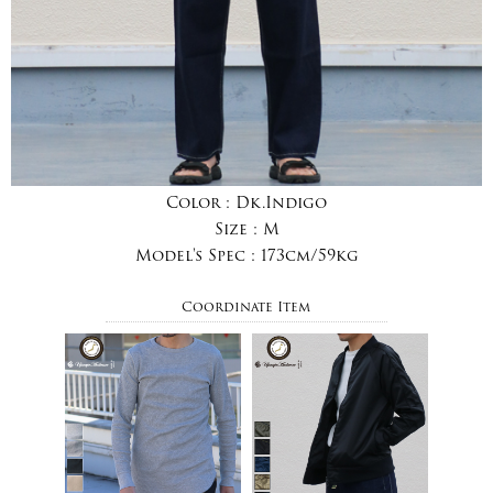
Color :
Dk.Indigo
Size :
M
Model's Spec :
173cm/59kg
Coordinate Item