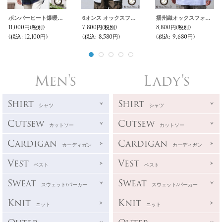
ボンバーヒート爆暖裏起毛 ビッグプルパーカー【MADE IN JAPAN】『日本製 / Upscape Audience
6オンス オックスフォード ボタンダウン 長袖 ボクシーシャツ【MADE IN JAPAN】『日本製』/ Upscape Audience
播州織オックスフォードストライプ ボタンダウン 長袖 ボクシーシャツ【MADE IN JAPAN】『日本製』/ Upscape Audience
11,000円
(税別)
7,800円
(税別)
8,800円
(税別)
(税込
:
12,100円)
(税込
:
8,580円)
(税込
:
9,680円)
Men's
Lady's
Shirt
Shirt
シャツ
シャツ
Cutsew
Cutsew
カットソー
カットソー
Cardigan
Cardigan
カーディガン
カーディガン
Vest
Vest
ベスト
ベスト
Sweat
Sweat
スウェット/パーカー
スウェット/パーカー
Knit
Knit
ニット
ニット