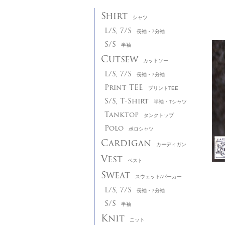
Shirt
シャツ
L/S, 7/S
長袖・7分袖
S/S
半袖
Cutsew
カットソー
L/S, 7/S
長袖・7分袖
Print TEE
プリントTEE
S/S, T-Shirt
半袖・Tシャツ
Tanktop
タンクトップ
Polo
ポロシャツ
Cardigan
カーディガン
Vest
ベスト
Sweat
スウェット/パーカー
L/S, 7/S
長袖・7分袖
S/S
半袖
Knit
ニット