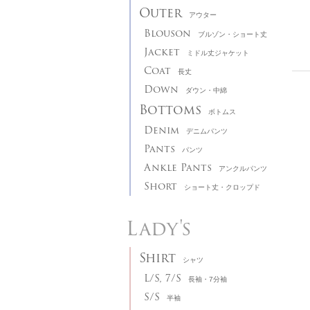
Outer
アウター
Blouson
ブルゾン・ショート丈
Jacket
ミドル丈ジャケット
Coat
長丈
Down
ダウン・中綿
Bottoms
ボトムス
Denim
デニムパンツ
Pants
パンツ
Ankle Pants
アンクルパンツ
Short
ショート丈・クロップド
Lady's
Shirt
シャツ
L/S, 7/S
長袖・7分袖
S/S
半袖