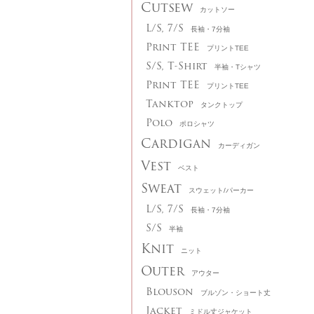
Cutsew
カットソー
L/S, 7/S
長袖・7分袖
Print TEE
プリントTEE
S/S, T-Shirt
半袖・Tシャツ
Print TEE
プリントTEE
Tanktop
タンクトップ
Polo
ポロシャツ
Cardigan
カーディガン
Vest
ベスト
Sweat
スウェット/パーカー
L/S, 7/S
長袖・7分袖
S/S
半袖
Knit
ニット
Outer
アウター
Blouson
ブルゾン・ショート丈
Jacket
ミドル丈ジャケット