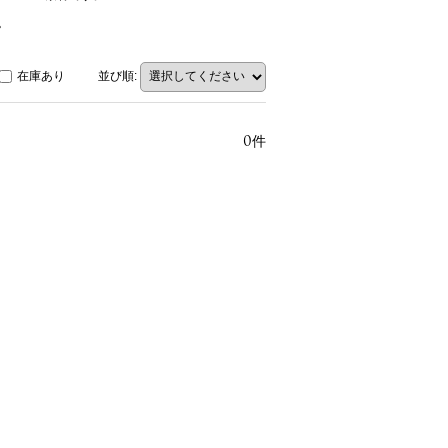
。
在庫あり
並び順
:
0
件