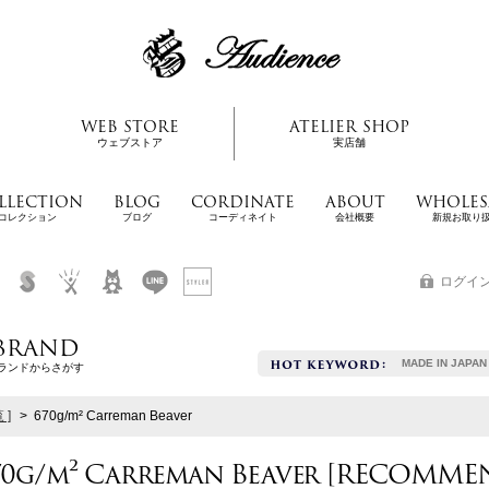
WEB STORE
ATELIER SHOP
ウェブストア
実店舗
LLECTION
BLOG
CORDINATE
ABOUT
WHOLES
コレクション
ブログ
コーディネイト
会社概要
新規お取り
ログイ
BRAND
MADE IN JAPAN
ランドからさがす
 ]
>
670g/m² Carreman Beaver
70g/m² Carreman Beaver
[
RECOMMEN