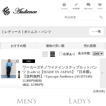
一覧
[ レディース ] ボトムス > パンツ
おすすめ順
価格の安い順
売れ筋順
表示件数
:
在庫あり
ワーカーズチノワイドインステップカットパン
ツ [Lady's]【MADE IN JAPAN】『日本製』
【送料無料】/ Upscape Audience
[AUD3348]
11,800円
(税別)
(税込
:
12,980円)
(1件/1件)
Men's
Lady's