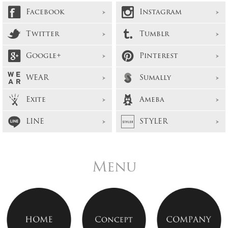
Facebook
Instagram
Twitter
Tumblr
Google+
Pinterest
WEAR
Sumally
Exite
Ameba
LINE
STYLER
Menu