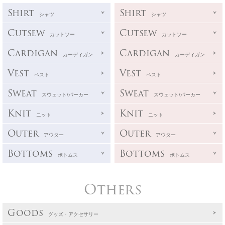
Shirt
Shirt
シャツ
シャツ
Cutsew
Cutsew
カットソー
カットソー
Cardigan
Cardigan
カーディガン
カーディガン
Vest
Vest
ベスト
ベスト
Sweat
Sweat
スウェット/パーカー
スウェット/パーカー
Knit
Knit
ニット
ニット
Outer
Outer
アウター
アウター
Bottoms
Bottoms
ボトムス
ボトムス
Others
Goods
グッズ・アクセサリー