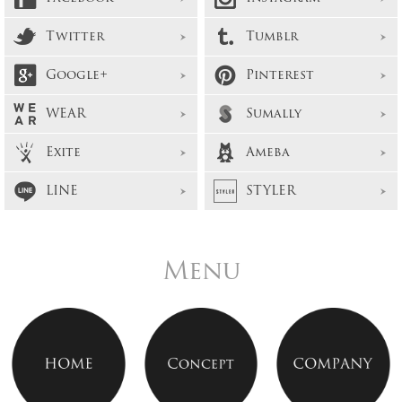
Twitter
Tumblr
Google+
Pinterest
WEAR
Sumally
Exite
Ameba
LINE
STYLER
Menu