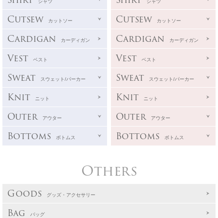
シャツ
シャツ
Cutsew
Cutsew
カットソー
カットソー
Cardigan
Cardigan
カーディガン
カーディガン
Vest
Vest
ベスト
ベスト
Sweat
Sweat
スウェット/パーカー
スウェット/パーカー
Knit
Knit
ニット
ニット
Outer
Outer
アウター
アウター
Bottoms
Bottoms
ボトムス
ボトムス
Others
Goods
グッズ・アクセサリー
Bag
バッグ