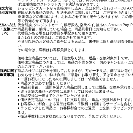
※ クレジットカード決済につきましては、卸売のお客様にはご利用頂
(代金引換便のクレジットカード決済も含みます。)
注文方法
ショッピングカートから直接お申し込み、又はお問い合わせページ/FAX
品引渡時期
在庫がある商品の場合、配送手続きに関しましては、ご注文を頂きまし
※ 出張などの事由により、お休みさせて頂く場合もありますが、この
等で告知させて頂きます。
支払い方法
代金引換, クレジットカード, 銀行振込, 楽天ペイ, 後払い, Amazon Pay, 
・交換につ
商品到着後、破損していた場合は、商品到着日にお知らせ下さい。
いて
代替品がある場合は代替品を手配させて頂きます。
また1点ものの場合は、ご返金させて頂きます。
不良品以外のお客様のご都合による返品は、未使用に限り商品到着後8
い。
その場合は、送料はお客様負担となります。
価格改定商品については、【注文取り消し・返品・交換対象外】です。
価格改定商品につきましては、商品の不備を除く一切のキャンセル・ご
の上ご注文下さいませ。
特約に関す
商品の検品には万全を期しておりますが、万が一不良品、商品違い等があ
重要事項
お知らせください。弊社負担にて早急にお取り替え、又は返金させてい
● 一度お召しになったものに関しましては一切返品できません。
● 商品タグは必ずお返しください。
● 商品到着後、一週間を過ぎた商品に関しましては返品、交換を承れま
● 違う金額の商品への交換は原則としてはお受け出来ません。
● 商品交換は一度までとさせていただきます。
● 価格改定商品については、【注文取り消し・返品・交換対象外】です
● お客様のご都合による返品は送料・手数料（付随するサービスを含む
● ラッピングした商品は、お客様都合でのご返品・ご交換・ラッピング
ませ。
● 振込手数料はお客様負担となりますので、予めご了承ください。