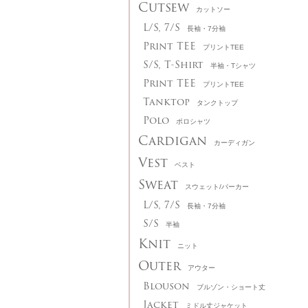
Cutsew
カットソー
L/S, 7/S
長袖・7分袖
Print TEE
プリントTEE
S/S, T-Shirt
半袖・Tシャツ
Print TEE
プリントTEE
Tanktop
タンクトップ
Polo
ポロシャツ
Cardigan
カーディガン
Vest
ベスト
Sweat
スウェット/パーカー
L/S, 7/S
長袖・7分袖
S/S
半袖
Knit
ニット
Outer
アウター
Blouson
ブルゾン・ショート丈
Jacket
ミドル丈ジャケット