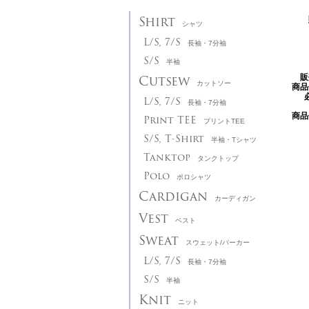
Shirt
シャツ
L/S, 7/S
長袖・7分袖
S/S
半袖
Cutsew
販
カットソー
商品
L/S, 7/S
長袖・7分袖
商品
Print TEE
プリントTEE
S/S, T-Shirt
半袖・Tシャツ
Tanktop
タンクトップ
Polo
ポロシャツ
Cardigan
カーディガン
Vest
ベスト
Sweat
スウェット/パーカー
L/S, 7/S
長袖・7分袖
S/S
半袖
Knit
ニット