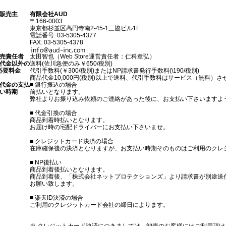
販売主
有限会社AUD
〒166-0003
東京都杉並区高円寺南2-45-1三協ビル1F
電話番号
:
03-5305-4377
FAX
:
03-5305-4378
売責任者
太田智也（Web Store運営責任者：仁科章弘）
代金以外の
送料(佐川急便のみ￥650/税別)
必要料金
代引手数料(￥300/税別)またはNP請求書発行手数料(\190/税別)
商品代金10,000円(税別)以上で送料、代引手数料はサービス（無料）
代金の支払
■ 銀行振込の場合
い時期
前払いとなります。
弊社よりお振り込み依頼のご連絡があった後に、お支払い下さいますよ
■ 代金引換の場合
商品到着時払いとなります。
お届け時の宅配ドライバーにお支払い下さいませ。
■ クレジットカード決済の場合
在庫確保後の決済となりますが、お支払い時期そのものはご利用のクレ
■ NP後払い
商品到着後払いとなります。
商品到着後、「株式会社ネットプロテクションズ」より請求書が別途送
お願い致します。
■ 楽天ID決済の場合
ご利用のクレジットカード会社の締日によります。