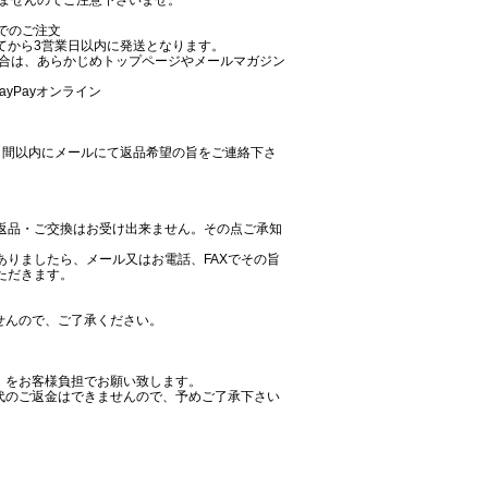
けませんのでご注意下さいませ。
でのご注文
てから3営業日以内に発送となります。
場合は、あらかじめトップページやメールマガジン
PayPayオンライン
日間以内にメールにて返品希望の旨をご連絡下さ
返品・ご交換はお受け出来ません。その点ご承知
りましたら、メール又はお電話、FAXでその旨
ただきます。
せんので、ご了承ください。
。
）をお客様負担でお願い致します。
代のご返金はできませんので、予めご了承下さい