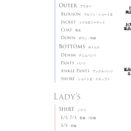
Outer
アウター
商
Blouson
ブルゾン・ショート丈
Jacket
ミドル丈ジャケット
お
Coat
返品
長丈
Down
ダウン・中綿
Bottoms
ボトムス
Denim
デニムパンツ
Pants
パンツ
Ankle Pants
返品
アンクルパンツ
る
Short
ショート丈・クロップド
Lady's
Shirt
シャツ
L/S, 7/S
長袖・7分袖
S/S
半袖