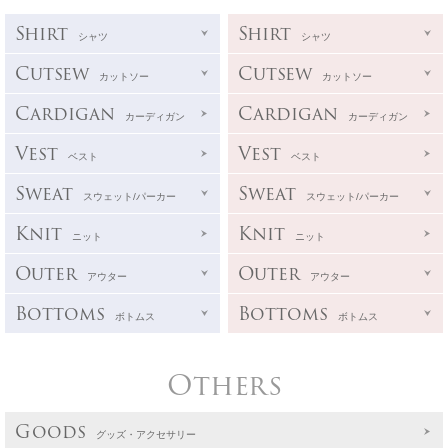
Shirt
Shirt
シャツ
シャツ
Cutsew
Cutsew
カットソー
カットソー
Cardigan
Cardigan
カーディガン
カーディガン
Vest
Vest
ベスト
ベスト
Sweat
Sweat
スウェット/パーカー
スウェット/パーカー
Knit
Knit
ニット
ニット
Outer
Outer
アウター
アウター
Bottoms
Bottoms
ボトムス
ボトムス
Others
Goods
グッズ・アクセサリー