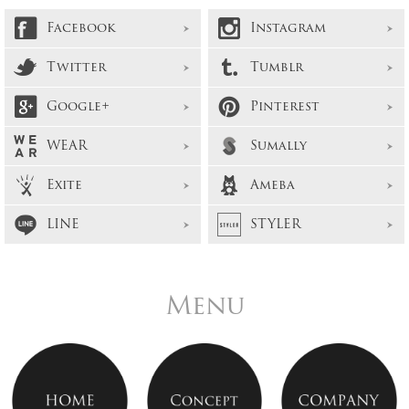
Facebook
Instagram
Twitter
Tumblr
Google+
Pinterest
WEAR
Sumally
Exite
Ameba
LINE
STYLER
Menu