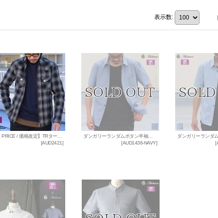
表示数
:
【RE PRICE / 価格改定】TRタータンチェックダブルジップコンチョボタンシャツジャケット / GUN HO × Audience
ダンガリーランダムボタン半袖シャツ / Audience x GUNG HO
[
AUD2421
]
[
AUD1436-NAVY
]
[