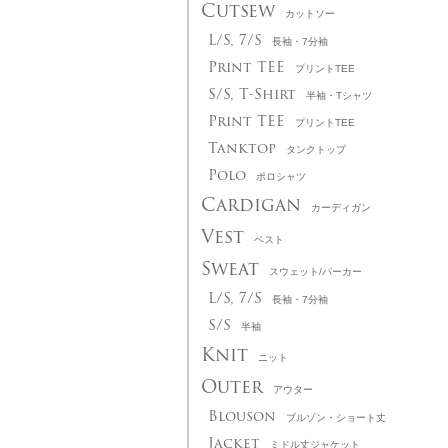
Cutsew
カットソー
L/S, 7/S
長袖・7分袖
Print TEE
プリントTEE
S/S, T-Shirt
半袖・Tシャツ
Print TEE
プリントTEE
Tanktop
タンクトップ
Polo
ポロシャツ
Cardigan
カーディガン
Vest
ベスト
Sweat
スウェット/パーカー
L/S, 7/S
長袖・7分袖
S/S
半袖
Knit
ニット
Outer
アウター
Blouson
ブルゾン・ショート丈
Jacket
ミドル丈ジャケット