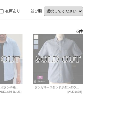
在庫あり
並び順
:
6
件
ダンガリーランダムボタン半袖シャツ / Audience x GUNG HO
ダンガリースタンドボタンダウンカラー半袖シャツ / Audience x GUNG HO
AUD1436-BLUE
]
[
AUD1435
]