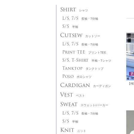
Shirt
シャツ
L/S, 7/S
長袖・7分袖
S/S
半袖
Cutsew
カットソー
L/S, 7/S
長袖・7分袖
Print TEE
プリントTEE
S/S, T-Shirt
半袖・Tシャツ
Tanktop
タンクトップ
Polo
ポロシャツ
Cardigan
カーディガン
Vest
ベスト
Sweat
スウェット/パーカー
L/S, 7/S
長袖・7分袖
S/S
半袖
Knit
ニット