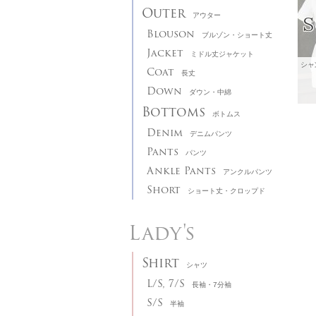
Outer
アウター
Blouson
ブルゾン・ショート丈
Jacket
ミドル丈ジャケット
Coat
長丈
Down
ダウン・中綿
Bottoms
ボトムス
Denim
デニムパンツ
Pants
パンツ
Ankle Pants
アンクルパンツ
Short
ショート丈・クロップド
Lady's
Shirt
シャツ
L/S, 7/S
長袖・7分袖
S/S
半袖