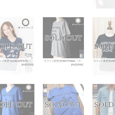
ラフィー天竺"GOOD ARTISTS..."プリントポケット付きVネックT [Lady's]【MADE IN JAPAN】『日本製』/ Upscape Audience
ラフィー天竺"EVERYTHING..."プリントポケット付きクルーネックT【MADE IN JAPAN】『日本製』/ Upscape Audience
[
AUD1563
]
[
AUD1564
]