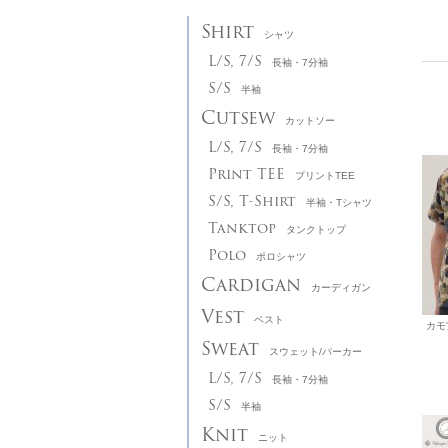
Shirt
シャツ
L/S, 7/S
長袖・7分袖
S/S
半袖
Cutsew
カットソー
L/S, 7/S
長袖・7分袖
Print TEE
プリントTEE
S/S, T-Shirt
半袖・Tシャツ
Tanktop
タンクトップ
Polo
ポロシャツ
Cardigan
カーディガン
Vest
ベスト
Sweat
スウェット/パーカー
L/S, 7/S
長袖・7分袖
S/S
半袖
Knit
ニット