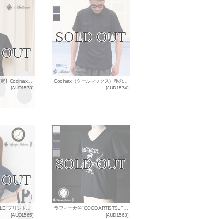
【RE PRICE/価格改定】Coolmax（クールマックス）鹿の子ハリケーントップ半袖ポロシャツ [Lady's] / Audience
Coolmax（クールマックス）鹿の子ARMYポロシャツ / Audience
[
AUD1573
]
[
AUD1574
]
ラフィー天竺"SIMPLE"プリントポケット付きクルーネックT [Lady's]【MADE IN JAPAN】『日本製』/ Upscape Audience
ラフィー天竺"GOOD ARTISTS..."プリントポケット付きVネックT【MADE IN JAPAN】『日本製』/ Upscape Audience
[
AUD1565
]
[
AUD1563
]