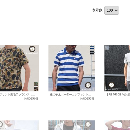
表示数
:
カモプリント裏毛ラグランスウェット半袖シャツ【MADE IN JAPAN】『日本製』/ Upscape Audience
鹿の子太ボーダーエレファント刺繍ワイドスプレッドカラーポロシャツ【MADE IN JAPAN】『日本製』/ Upscape Audience
[
AUD1569
]
[
AUD1554
]