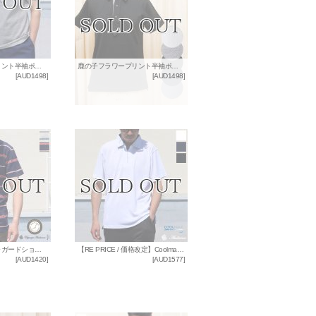
鹿の子フラワープリント半袖ポロシャツ【MADE IN JAPAN】『日本製』/ Upscape Audience
鹿の子フラワープリント半袖ポロシャツ[Lady's]【MADE IN JAPAN】『日本製』/ Upscape Audience
[
AUD1498
]
[
AUD1498
]
ネオトライバルジャガードショールカラースキッパーポロシャツ【MADE IN JAPAN】 / Upscape Audience
【RE PRICE / 価格改定】Coolmax（クールマックス）鹿の子スキッパーポロシャツ / Audience
[
AUD1420
]
[
AUD1577
]