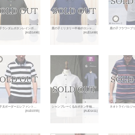
鹿の子ランダムボタンレインボーステッチ半袖ポロシャツ[Lady's]【MADE IN JAPAN】『日本製』/ Upscape Audience
鹿の子ミリタリー半袖ポロシャツ[Lady's]【MADE IN JAPAN】『日本製』/ Upscape Audience
[
AUD1496
]
[
AUD1499
]
鹿の子太ボーダーエレファント刺繍ボタンダウンカラーポロシャツ【MADE IN JAPAN】『日本製』/ Upscape Audience
シャンブレーくるみボタン半袖シャツ [Lady's] / Audience x GUNG HO
[
AUD1555
]
[
AUD1411
]