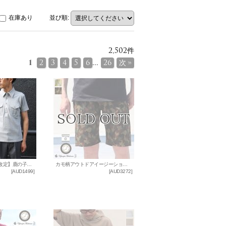
在庫あり
並び順
:
2,502
件
1
2
3
4
5
6
...
26
次
»
【RE PRICE / 価格改定】鹿の子ミリタリー半袖ポロシャツ【MADE IN JAPAN】『日本製』/ Upscape Audience
カモ柄アウトドアイージーショートパンツ【MADE IN JAPAN】『日本製』/ Upscape Audience×Tribe Message
[
AUD1499
]
[
AUD3272
]