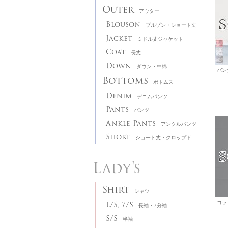
Outer
アウター
Blouson
ブルゾン・ショート丈
Jacket
ミドル丈ジャケット
Coat
長丈
Down
ダウン・中綿
Bottoms
ボトムス
Denim
デニムパンツ
Pants
パンツ
Ankle Pants
アンクルパンツ
Short
ショート丈・クロップド
Lady's
Shirt
シャツ
L/S, 7/S
長袖・7分袖
S/S
半袖