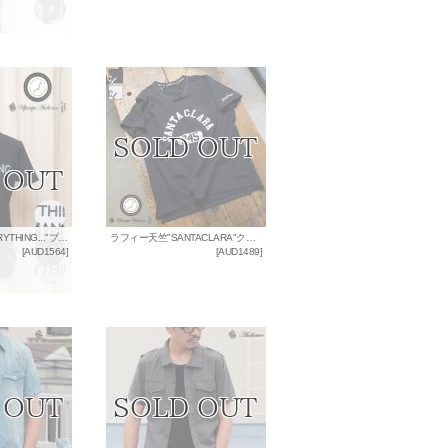
ラフィー天竺"EVERYTHING..."プリントポケット付きクルーネックT [Lady's]【MADE IN JAPAN】『日本製』/ Upscape Audience
ラフィー天竺"SANTACLARA"クルーネックポケット付きカットソー[Lady's]【MADE IN JAPAN】 / Upscape Audience
[
AUD1564
]
[
AUD1489
]