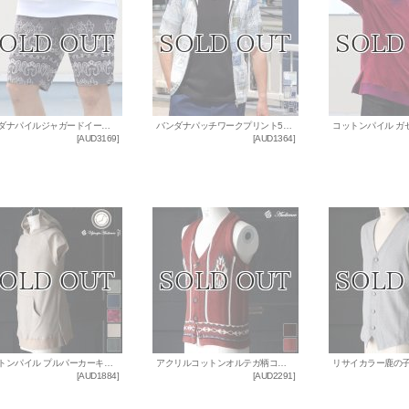
バンダナパイルジャガードイージーショーツ 【MADE IN JAPAN】 / Upscape Audience
バンダナパッチワークプリント5分袖ダブルジップパーカー 【MADE IN JAPAN】 / Upscape Audience
[
AUD3169
]
[
AUD1364
]
コットンパイル プルパーカーキャップスリーブTEE【MADE IN JAPAN】『日本製』/ Upscape Audience
アクリルコットンオルテガ柄コンチョボタンニットベスト / Audience
[
AUD1884
]
[
AUD2291
]