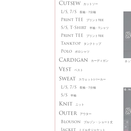
Cutsew
カットソー
L/S, 7/S
長袖・7分袖
Print TEE
プリントTEE
S/S, T-Shirt
半袖・Tシャツ
Print TEE
プリントTEE
Tanktop
タンクトップ
Polo
ポロシャツ
Cardigan
カーディガン
Vest
ベスト
Sweat
スウェット/パーカー
L/S, 7/S
長袖・7分袖
S/S
半袖
Knit
ニット
Outer
アウター
Blouson
ブルゾン・ショート丈
Jacket
ミドル丈ジャケット