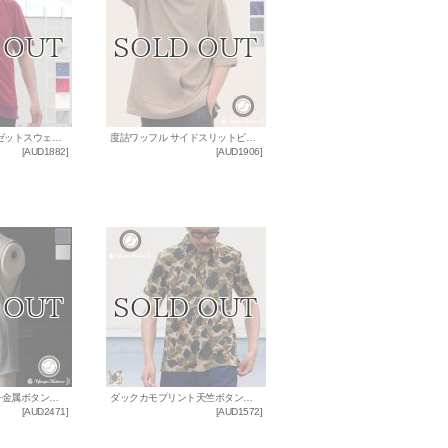
コットンパイル ガゼットスウェットオーバーサイズ サイドスリット S/S Tee【MADE IN JAPAN】『日本製』/ Upscape Audience
度詰ワッフル サイドスリットビッグプルパーカー【MADE IN JAPAN】『日本製』/ Upscape Audience
[
AUD1882
]
[
AUD1906
]
リサイカラー鹿の子金属ボタンベスト【MADE IN JAPAN】『日本製』/ Upscape Audience
ダックカモプリント天竺ボタンダウンカラーポロシャツ【MADE IN JAPAN】『日本製』/ Upscape Audience
[
AUD2471
]
[
AUD1572
]