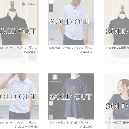
Coolmax（クールマックス）鹿の子スキッパーポロシャツ [Lady's] / Audience
Coolmax（クールマックス）鹿の子ハリケーントップ半袖ポロシャツ / Audience
[
AUD1577
]
[
AUD1573
]
Coolmax（クールマックス）鹿の子ARMYポロシャツ / Audience
ラフィー天竺"SIMPLE"プリントポケット付きクルーネックT【MADE IN JAPAN】『日本製』/ Upscape Audience
[
AUD1574-WHITE
]
[
AUD1565
]