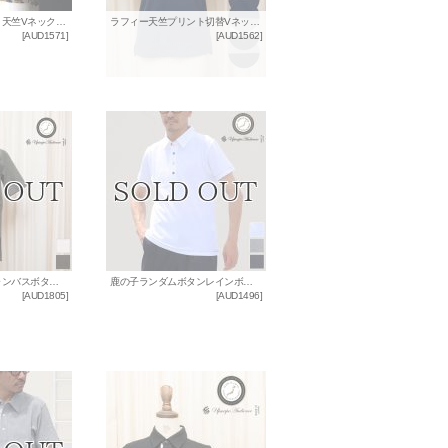
ダックカモプリント天竺Vネックポケット付き半袖カットソー【MADE IN JAPAN】『日本製』/ Upscape Audience
ラフィー天竺プリント切替Vネックカットソー [Lady's] / Upscape Audience
[
AUD1571
]
[
AUD1562
]
コットンリネンキャンバスボタンダウンプルオーバーシャツ[Lady's]【MADE IN JAPAN】『日本製』/ Upscape Audience
鹿の子ランダムボタンレインボーステッチ半袖ポロシャツ【MADE IN JAPAN】『日本製』/ Upscape Audience
[
AUD1805
]
[
AUD1496
]