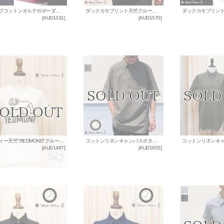
ヘンプコットンオルテガボーダープリントポケット付きVネック半袖カットソー / Audience
ダックカモプリント天竺クルーネック半袖スウェットシャツ【MADE IN JAPAN】『日本製』/ Upscape Audience
[
AUD1331
]
[
AUD1570
]
ラフィー天竺"REDMOND"クルーネックポケット付きカットソー[Lady's]【MADE IN JAPAN】 / Upscape Audience
コットンリネンキャンバスボタンダウンプルオーバーシャツ【MADE IN JAPAN】『日本製』/ Upscape Audience
[
AUD1487
]
[
AUD1805
]