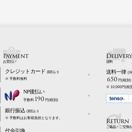
Payment
Deliver
お支払い
送料
クレジットカード
送料一律
(前払い)
(
650
※ 手数料無料
円(税別)
※ 10,000円
NP後払い
190
手数料
円(税別)
銀行振込
(前払い)
※ 手数料はお客様負担となります。
Return
ご返品・ご交換
代金引換