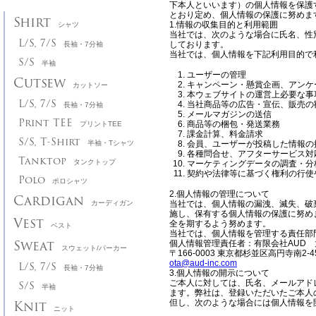
下本人といいます）の個人情報を保護
とおり定め、個人情報の保護に努めま
Shirt
1.情報の収集目的と利用範囲
シャツ
当社では、次のような場合に氏名、性
L/S, 7/S
しております。
長袖・7分袖
当社では、個人情報を下記利用目的で
S/S
半袖
ユーザーの管理
Cutsew
キャンペーン・懸賞企画、アンケ
カットソー
本ウェブサイトの運営上必要な事
L/S, 7/S
当社商品等の広告・宣伝、販売の
長袖・7分袖
メールマガジンの送信
Print TEE
商品等の梱包・発送業務
プリントTEE
課金計算、料金請求
S/S, T-Shirt
半袖・Tシャツ
会員、ユーザーが投稿した情報の
各種問合せ、アフターサービス対
Tanktop
タンクトップ
マーケティングデータの調査・分
契約や法律等に基づく権利の行使
Polo
ポロシャツ
2.個人情報の管理について
Cardigan
カーディガン
当社では、個人情報の漏洩、滅失、破
施し、保有する個人情報の保護に努め
Vest
全を期するよう努めます。
ベスト
当社では、個人情報を管理する責任部
Sweat
個人情報管理責任者：有限会社AUD 
スウェット/パーカー
〒166-0003 東京都杉並区高円寺南2-4
ota@aud-inc.com
L/S, 7/S
長袖・7分袖
3.個人情報の開示について
S/S
ご本人に対しては、氏名、メールアド
半袖
ます。弊社は、登録いただいたご本人
Knit
但し、次のような場合には個人情報を
ニット