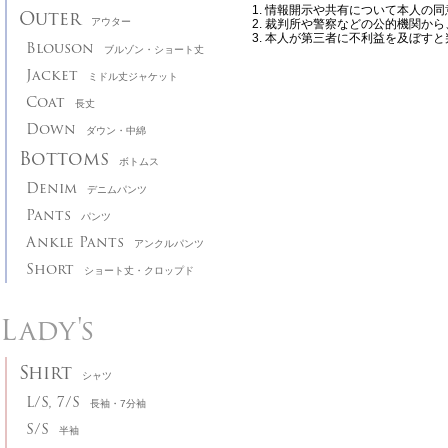
情報開示や共有について本人の同
Outer
アウター
裁判所や警察などの公的機関から
本人が第三者に不利益を及ぼすと
Blouson
ブルゾン・ショート丈
Jacket
ミドル丈ジャケット
Coat
長丈
Down
ダウン・中綿
Bottoms
ボトムス
Denim
デニムパンツ
Pants
パンツ
Ankle Pants
アンクルパンツ
Short
ショート丈・クロップド
Lady's
Shirt
シャツ
L/S, 7/S
長袖・7分袖
S/S
半袖