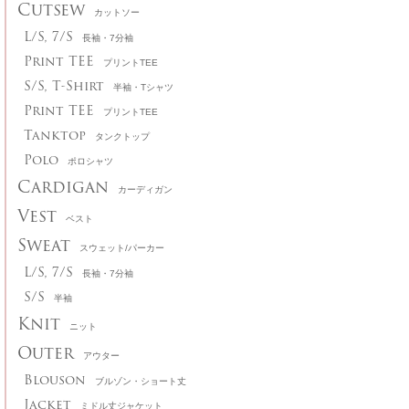
Cutsew
カットソー
L/S, 7/S
長袖・7分袖
Print TEE
プリントTEE
S/S, T-Shirt
半袖・Tシャツ
Print TEE
プリントTEE
Tanktop
タンクトップ
Polo
ポロシャツ
Cardigan
カーディガン
Vest
ベスト
Sweat
スウェット/パーカー
L/S, 7/S
長袖・7分袖
S/S
半袖
Knit
ニット
Outer
アウター
Blouson
ブルゾン・ショート丈
Jacket
ミドル丈ジャケット