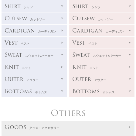
Shirt
Shirt
シャツ
シャツ
Cutsew
Cutsew
カットソー
カットソー
Cardigan
Cardigan
カーディガン
カーディガン
Vest
Vest
ベスト
ベスト
Sweat
Sweat
スウェット/パーカー
スウェット/パーカー
Knit
Knit
ニット
ニット
Outer
Outer
アウター
アウター
Bottoms
Bottoms
ボトムス
ボトムス
Others
Goods
グッズ・アクセサリー