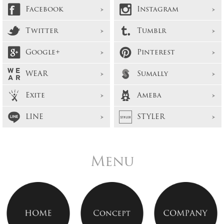
Facebook
Instagram
Twitter
Tumblr
Google+
Pinterest
WEAR
Sumally
Exite
Ameba
LINE
STYLER
Menu