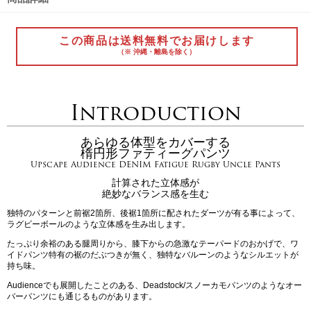
この商品は送料無料でお届けします
（※ 沖縄・離島を除く）
Introduction
あらゆる体型をカバーする
楕円形ファティーグパンツ
Upscape Audience DENIM Fatigue Rugby Uncle Pants
計算された立体感が
絶妙なバランス感を生む
独特のパターンと前裾2箇所、後裾1箇所に配されたダーツが有る事によって、
ラグビーボールのような立体感を生み出します。
たっぷり余裕のある腿周りから、膝下からの急激なテーパードのおかげで、ワ
イドパンツ特有の裾のだぶつきが無く、独特なバルーンのようなシルエットが
持ち味。
Audienceでも展開したことのある、Deadstock/スノーカモパンツのようなオー
バーパンツにも通じるものがあります。