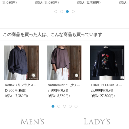
(税込
:
14,080円)
(税込
:
12,980円)
(税込
:
12,980円)
この商品を買った人は、こんな商品も買っています
Reflax（リフラクス）TECH リネンライクキャンバス カバーオール ショートブルゾン【MADE IN JAPAN】『日本製』/ Upscape Audience
Naturemier™️（ナチュレミア）TECH リネンライク メランジツイル ドローコード バルーン ハーフスリーブ リンガー POシャツ【MADE IN JAPAN】『日本製』/ Upscape Audience
THRIFTY LOOK スリフティールック (tl25f003) / SOUVER TAIPEI62 JACKET
15,800円
(税別)
7,800円
(税別)
25,000円
(税別)
(税込
:
17,380円)
(税込
:
8,580円)
(税込
:
27,500円)
Men's
Lady's