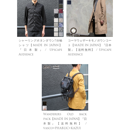
シャーリングボタンダウン7分袖
コーマウェザーキモノガウンコー
シャツ【MADE IN JAPAN】
ト【MADE IN JAPAN】『日本
『日本製』/ Upscape
製』【送料無料】 / Upscape
Audience
Audience
Wanderers Old back
pack【MADE IN JAPAN】『日
本製』【送料無料】 /
vasco×PHABLIC×KAZUI