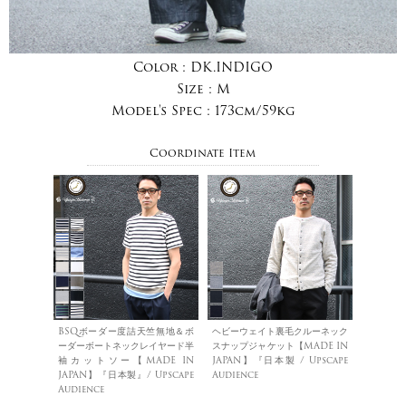
Color :
DK.INDIGO
Size :
M
Model's Spec :
173cm/59kg
Coordinate Item
BSQボーダー度詰天竺無地＆ボ
ヘビーウェイト裏毛クルーネック
ーダーボートネックレイヤード半
スナップジャケット【MADE IN
袖カットソー【MADE IN
JAPAN】『日本製 / Upscape
JAPAN】『日本製』/ Upscape
Audience
Audience