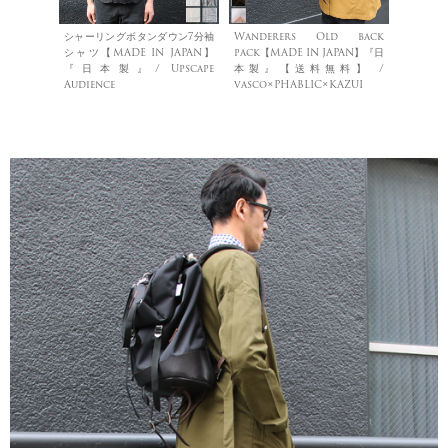
シャーリングボタンダウン7分袖
Wanderers Old back
シャツ【MADE IN JAPAN】
pack【MADE IN JAPAN】『日
『日本製』/ Upscape
本製』【送料無料】 /
Audience
vasco×PHABLIC×KAZUI