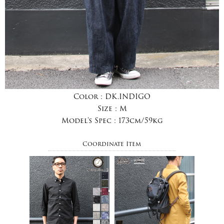
Color :
DK.INDIGO
Size :
M
Model's Spec :
173cm/59kg
Coordinate Item