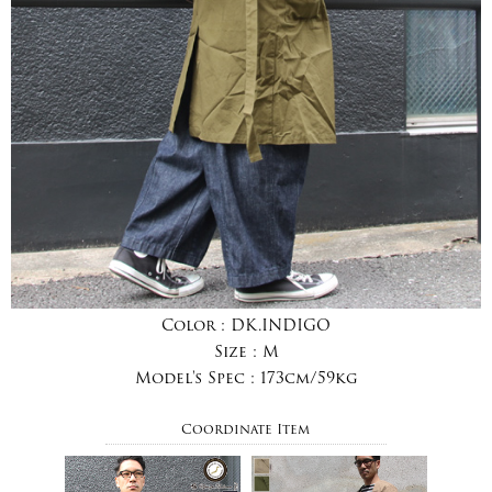
Color :
DK.INDIGO
Size :
M
Model's Spec :
173cm/59kg
Coordinate Item