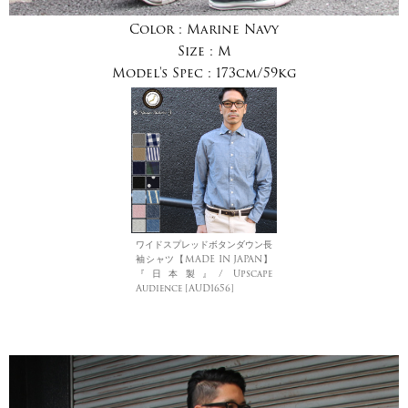
Color :
Marine Navy
Size :
M
Model's Spec :
173cm/59kg
ワイドスプレッドボタンダウン長
袖シャツ【MADE IN JAPAN】
『日本製』/ Upscape
Audience [AUD1656]