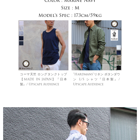
Color :
Marine Navy
Size :
M
Model's Spec :
173cm/59kg
コーマ天竺 ロングタンクトップ
"Hardmans"リネン ボタンダウ
【MADE IN JAPAN】『日本
ン L/S シャツ『日本製』/
製』/ Upscape Audience
Upscape Audience