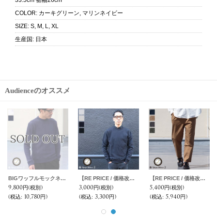
33.5cm 裾幅26cm
COLOR
:
カーキグリーン, マリンネイビー
SIZE
:
S, M, L, XL
生産国
:
日本
Audienceのオススメ
ヘビーオックスミリタリートレンチコート【MADE IN JAPAN】『日本製』/ Upscape Audience
【RE PRICE / 価格改定】リネンキャンバス2ボタンテーラードジャケット / Upscape Audience
15,800円
(税別)
2,000円
(税別)
(税込
:
17,380円)
(税込
:
2,200円)