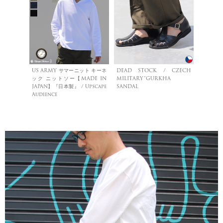
US ARMY サマーニット キーネ
DEAD STOCK / CZECH
ック ニットソー【MADE IN
MILITARY”GURKHA
JAPAN】『日本製』 / Upscape
SANDAL
Audience