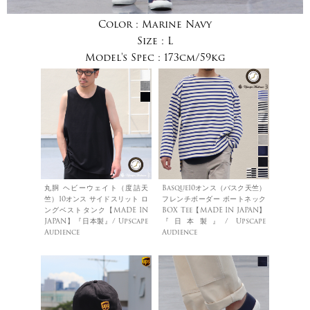
Color :
Marine Navy
Size :
L
Model's Spec :
173cm/59kg
丸胴 ヘビーウェイト（度詰天
Basque10オンス（バスク天竺）
竺）10オンス サイドスリット ロ
フレンチボーダー ボートネック
ングベストタンク【MADE IN
BOX Tee【MADE IN JAPAN】
JAPAN】『日本製』/ Upscape
『日本製』/ Upscape
Audience
Audience