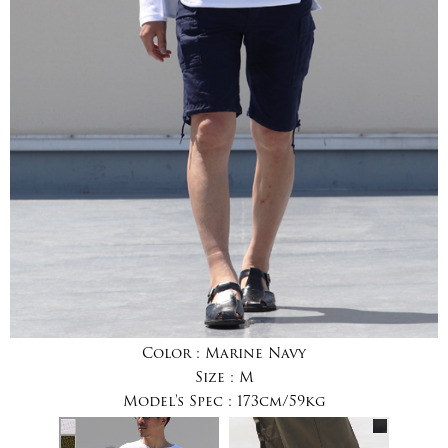
Color :
Marine Navy
Size :
M
Model's Spec :
173cm/59kg