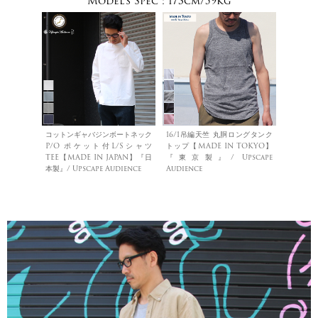
Model's Spec :
173cm/59kg
コットンギャバジンボートネック
16/1吊編天竺 丸胴ロングタンク
P/O ポケット付L/Sシャツ
トップ【MADE IN TOKYO】
TEE【MADE IN JAPAN】『日
『東京製』/ Upscape
本製』/ Upscape Audience
Audience