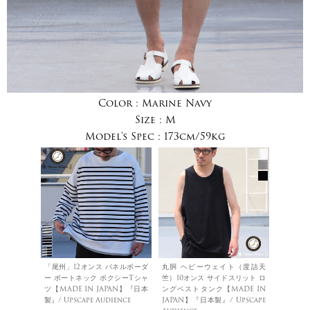
Color :
Marine Navy
Size :
M
Model's Spec :
173cm/59kg
「尾州」12オンス パネルボーダ
丸胴 ヘビーウェイト（度詰天
ー ボートネック ボクシーTシャ
竺）10オンス サイドスリット ロ
ツ【MADE IN JAPAN】『日本
ングベストタンク【MADE IN
製』/ Upscape Audience
JAPAN】『日本製』/ Upscape