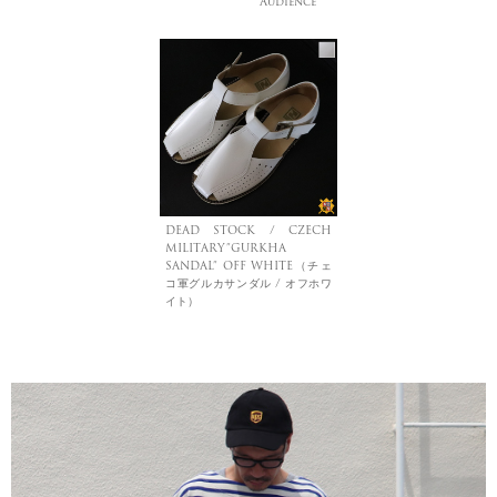
Audience
DEAD STOCK / CZECH
MILITARY”GURKHA
SANDAL” OFF WHITE（チェ
コ軍グルカサンダル / オフホワ
イト）