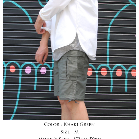
Color :
Khaki Green
Size :
M