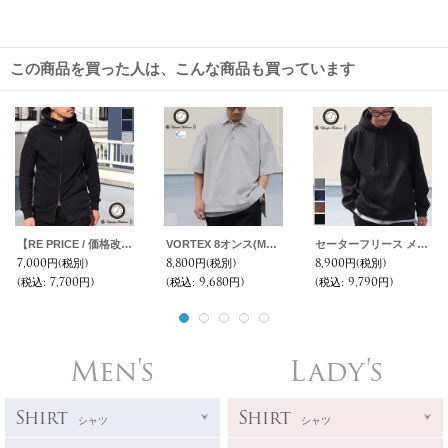
この商品を買った人は、こんな商品も買っています
【RE PRICE / 価格改定】ソフトエアー裏毛3ボタンフードZIPパーカー【MADE IN JAPAN】『日本製』/ Upscape Audience
VORTEX 8オンス(MVS天竺) サイドスリット ボクシーAラインポロシャツ【MADE IN JAPAN】『日本製』/ Upscape Audience
セーターフリース メランジ スウェットライク プルパーカー【MADE IN JAPAN】『日本製』 / Upscape Audience
7,000円
(税別)
8,800円
(税別)
8,900円
(税別)
(税込
:
7,700円)
(税込
:
9,680円)
(税込
:
9,790円)
Men's
Lady's
Shirt
Shirt
シャツ
シャツ