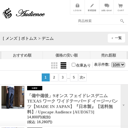
一覧
[ メンズ ] ボトムス > デニム
おすすめ順
価格の安い順
売れ筋順
表示件数
:
在庫あり
1
2
3
...
5
次
»
「備中備後」9オンス フェイドレスデニム
TEXAS ワーク ワイドテーパード イージーパン
ツ【MADE IN JAPAN】『日本製』【送料無
料】/ Upscape Audience
[AUD3673]
14,800円
(税別)
(税込
:
16,280円)