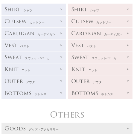
Shirt
Shirt
シャツ
シャツ
Cutsew
Cutsew
カットソー
カットソー
Cardigan
Cardigan
カーディガン
カーディガン
Vest
Vest
ベスト
ベスト
Sweat
Sweat
スウェット/パーカー
スウェット/パーカー
Knit
Knit
ニット
ニット
Outer
Outer
アウター
アウター
Bottoms
Bottoms
ボトムス
ボトムス
Others
Goods
グッズ・アクセサリー