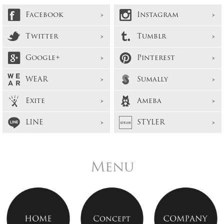
Facebook
Instagram
Twitter
Tumblr
Google+
Pinterest
WEAR
Sumally
Exite
Ameba
LINE
STYLER
Menu