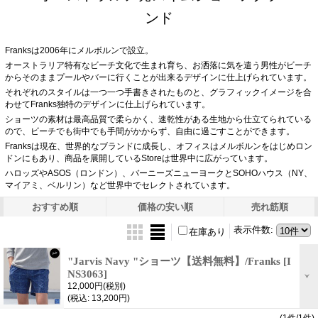
ンド
Franksは2006年にメルボルンで設立。
オーストラリア特有なビーチ文化で生まれ育ち、お洒落に気を遣う男性がビーチ
からそのままプールやバーに行くことが出来るデザインに仕上げられています。
それぞれのスタイルは一つ一つ手書きされたものと、グラフィックイメージを合
わせてFranks独特のデザインに仕上げられています。
ショーツの素材は最高品質で柔らかく、速乾性がある生地から仕立てられている
ので、ビーチでも街中でも手間がかからず、自由に過ごすことができます。
Franksは現在、世界的なブランドに成長し、オフィスはメルボルンをはじめロン
ドンにもあり、商品を展開しているStoreは世界中に広がっています。
ハロッズやASOS（ロンドン）、バーニーズニューヨークとSOHOハウス（NY、
マイアミ、ベルリン）など世界中でセレクトされています。
おすすめ順
価格の安い順
売れ筋順
表示件数
:
在庫あり
"Jarvis Navy "ショーツ【送料無料】/Franks
[I
NS3063]
12,000円
(税別)
(税込
:
13,200円)