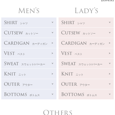
(1件/1件)
Men's
Lady's
Shirt
Shirt
シャツ
シャツ
Cutsew
Cutsew
カットソー
カットソー
Cardigan
Cardigan
カーディガン
カーディガン
Vest
Vest
ベスト
ベスト
Sweat
Sweat
スウェット/パーカー
スウェット/パーカー
Knit
Knit
ニット
ニット
Outer
Outer
アウター
アウター
Bottoms
Bottoms
ボトムス
ボトムス
Others