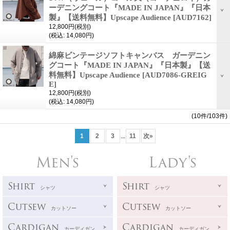
ーデニングコート『MADE IN JAPAN』『日本
製』【送料無料】Upscape Audience
[AUD7162]
12,800円
(税別)
(税込
:
14,080円)
綿麻ビンテージソフトキャンバス ガーデニン
グコート『MADE IN JAPAN』『日本製』【送
料無料】Upscape Audience
[AUD7086-GREIG
E]
12,800円
(税別)
(税込
:
14,080円)
(10件/103件)
1
2
3
...
11
次
»
Men's
Lady's
Shirt
Shirt
シャツ
シャツ
Cutsew
Cutsew
カットソー
カットソー
Cardigan
Cardigan
カーディガン
カーディガン