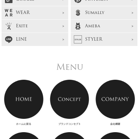
WEAR
Sumally
Exite
Ameba
LINE
STYLER
Menu