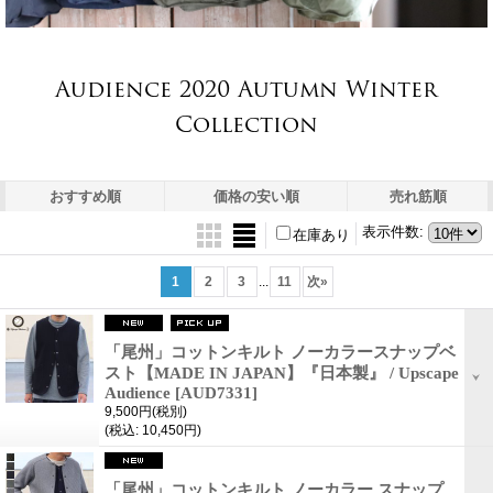
Audience 2020 Autumn Winter
Collection
おすすめ順
価格の安い順
売れ筋順
表示件数
:
在庫あり
1
2
3
...
11
次
»
「尾州」コットンキルト ノーカラースナップベ
スト【MADE IN JAPAN】『日本製』 / Upscape
Audience
[AUD7331]
9,500円
(税別)
(税込
:
10,450円)
「尾州」コットンキルト ノーカラー スナップ