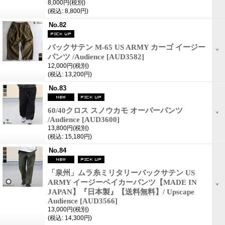
8,000円
(税別)
(税込
:
8,800円)
No.82
バックサテン M-65 US ARMY カーゴ イージー
パンツ /Audience
[AUD3582]
12,000円
(税別)
(税込
:
13,200円)
No.83
60/40クロス スノウカモ オーバーパンツ
/Audience
[AUD3600]
13,800円
(税別)
(税込
:
15,180円)
No.84
「泉州」ムラ糸ミリタリーバックサテン US
ARMY イージーベイカーパンツ【MADE IN
JAPAN】『日本製』【送料無料】/ Upscape
Audience
[AUD3566]
13,000円
(税別)
(税込
:
14,300円)