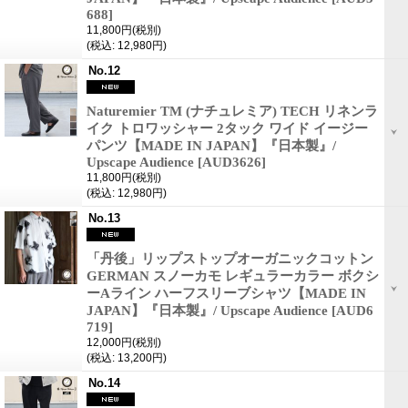
688]
11,800円
(税別)
(税込
:
12,980円)
No.12
Naturemier TM (ナチュレミア) TECH リネンラ
イク トロワッシャー 2タック ワイド イージー
パンツ【MADE IN JAPAN】『日本製』/
Upscape Audience
[AUD3626]
11,800円
(税別)
(税込
:
12,980円)
No.13
「丹後」リップストップオーガニックコットン
GERMAN スノーカモ レギュラーカラー ボクシ
ーAライン ハーフスリーブシャツ【MADE IN
JAPAN】『日本製』/ Upscape Audience
[AUD6
719]
12,000円
(税別)
(税込
:
13,200円)
No.14