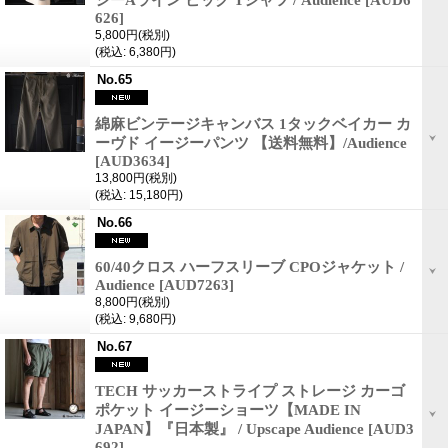
シーAライン ビッグ Tシャツ / Audience
[AUD6
626]
5,800円
(税別)
(税込
:
6,380円)
No.65
綿麻ビンテージキャンバス 1タックベイカー カ
ーヴド イージーパンツ 【送料無料】/Audience
[AUD3634]
13,800円
(税別)
(税込
:
15,180円)
No.66
60/40クロス ハーフスリーブ CPOジャケット /
Audience
[AUD7263]
8,800円
(税別)
(税込
:
9,680円)
No.67
TECH サッカーストライプ ストレージ カーゴ
ポケット イージーショーツ【MADE IN
JAPAN】『日本製』 / Upscape Audience
[AUD3
692]