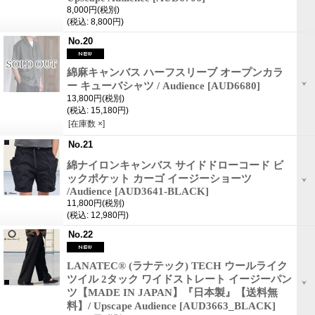
8,000円
(税別)
(税込
:
8,800円)
No.20
綿麻キャンバス ハーフスリーブ オープンカラ
ー キューバシャツ / Audience
[AUD6680]
13,800円
(税別)
(税込
:
15,180円)
[在庫数 ×]
No.21
綿ナイロンキャンバス サイドドローコード ビ
ックポケット カーゴ イージーショーツ
/Audience
[AUD3641-BLACK]
11,800円
(税別)
(税込
:
12,980円)
No.22
LANATEC® (ラナテック) TECH ウールライク
ツイル 2タック ワイドストレート イージーパン
ツ【MADE IN JAPAN】『日本製』【送料無
料】/ Upscape Audience
[AUD3663_BLACK]