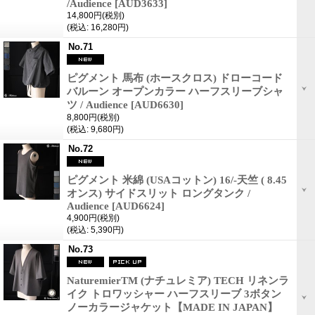
/Audience
[AUD3633]
14,800円
(税別)
(税込
:
16,280円)
No.71
ピグメント 馬布 (ホースクロス) ドローコード
バルーン オープンカラー ハーフスリーブシャ
ツ / Audience
[AUD6630]
8,800円
(税別)
(税込
:
9,680円)
No.72
ピグメント 米綿 (USAコットン) 16/-天竺 ( 8.45
オンス) サイドスリット ロングタンク /
Audience
[AUD6624]
4,900円
(税別)
(税込
:
5,390円)
No.73
NaturemierTM (ナチュレミア) TECH リネンラ
イク トロワッシャー ハーフスリーブ 3ボタン
ノーカラージャケット【MADE IN JAPAN】