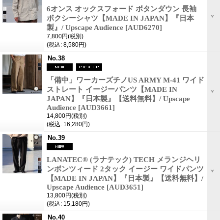
6オンス オックスフォード ボタンダウン 長袖
ボクシーシャツ【MADE IN JAPAN】『日本
製』/ Upscape Audience
[AUD6270]
7,800円
(税別)
(税込
:
8,580円)
No.38
「備中」ワーカーズチノUS ARMY M-41 ワイド
ストレート イージーパンツ【MADE IN
JAPAN】『日本製』【送料無料】/ Upscape
Audience
[AUD3661]
14,800円
(税別)
(税込
:
16,280円)
No.39
LANATEC® (ラナテック) TECH メランジヘリ
ンボンツィード 2タック イージー ワイドパンツ
【MADE IN JAPAN】『日本製』【送料無料】/
Upscape Audience
[AUD3651]
13,800円
(税別)
(税込
:
15,180円)
No.40