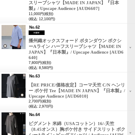
スリーブシャツ【MADE IN JAPAN】『日本
製』/ Upscape Audience
[AUD6607]
11,000円
(税別)
(税込
:
12,100円)
No.62
播州織オックスフォード ボタンダウン ボクシ
ーAライン ハーフスリーブシャツ【MADE IN
JAPAN】『日本製』/ Upscape Audience
[AUD6
640]
7,800円
(税別)
(税込
:
8,580円)
No.63
【RE PRICE/価格改定】コーマ天竺 C/N ヘンリ
ー ポケ付 Tee【MADE IN JAPAN】『日本製』/
Upscape Audience
[AUD6010]
2,700円
(税別)
(税込
:
2,970円)
No.64
ピグメント 米綿（USAコットン）16/-天竺
（8.45オンス）胸ポケ付き サイドスリット ボク