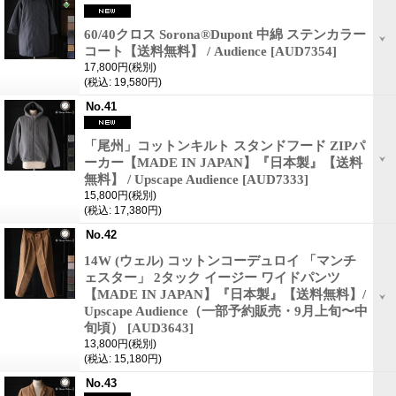
60/40クロス Sorona®Dupont 中綿 ステンカラー
コート【送料無料】 / Audience
[AUD7354]
17,800円
(税別)
(税込
:
19,580円)
No.41
「尾州」コットンキルト スタンドフード ZIPパ
ーカー【MADE IN JAPAN】『日本製』【送料
無料】 / Upscape Audience
[AUD7333]
15,800円
(税別)
(税込
:
17,380円)
No.42
14W (ウェル) コットンコーデュロイ 「マンチ
ェスター」 2タック イージー ワイドパンツ
【MADE IN JAPAN】『日本製』【送料無料】/
Upscape Audience（一部予約販売・9月上旬〜中
旬頃）
[AUD3643]
13,800円
(税別)
(税込
:
15,180円)
No.43