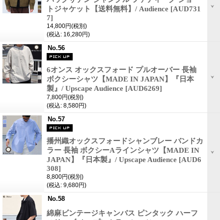
トジャケット【送料無料】/ Audience
[AUD731
7]
14,800円
(税別)
(税込
:
16,280円)
No.56
6オンス オックスフォード プルオーバー 長袖
ボクシーシャツ【MADE IN JAPAN】『日本
製』/ Upscape Audience
[AUD6269]
7,800円
(税別)
(税込
:
8,580円)
No.57
播州織オックスフォードシャンブレー バンドカ
ラー 長袖 ボクシーAラインシャツ【MADE IN
JAPAN】『日本製』/ Upscape Audience
[AUD6
308]
8,800円
(税別)
(税込
:
9,680円)
No.58
綿麻ビンテージキャンバス ピンタック ハーフ