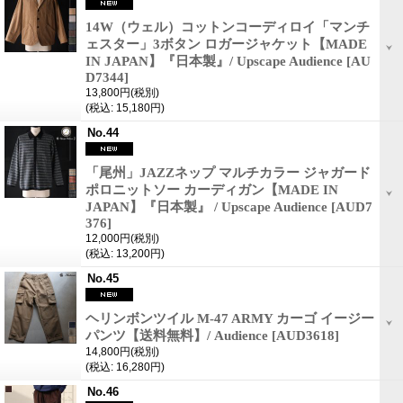
14W（ウェル）コットンコーディロイ「マンチ
ェスター」3ボタン ロガージャケット【MADE
IN JAPAN】『日本製』/ Upscape Audience
[AU
D7344]
13,800円
(税別)
(税込
:
15,180円)
No.44
「尾州」JAZZネップ マルチカラー ジャガード
ポロニットソー カーディガン【MADE IN
JAPAN】『日本製』 / Upscape Audience
[AUD7
376]
12,000円
(税別)
(税込
:
13,200円)
No.45
ヘリンボンツイル M-47 ARMY カーゴ イージー
パンツ【送料無料】/ Audience
[AUD3618]
14,800円
(税別)
(税込
:
16,280円)
No.46