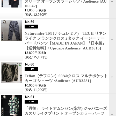
スリーブ オープンカラーシャツ / Audience
[AU
D6642]
11,800円
(税別)
(税込
:
12,980円)
No.59
Naturemier TM (ナチュレミア) TECH リネン
ライク メランジクロス 2タック イージー テー
パードパンツ【MADE IN JAPAN】『日本製』
【送料無料】/ Upscape Audience
[AUD3615]
13,800円
(税別)
(税込
:
15,180円)
No.60
Teflon（テフロン）60/40クロス マルチポケット
カーゴ ショーツ /Audience
[AUD3581]
10,000円
(税別)
(税込
:
11,000円)
No.61
「丹後」 ライトアムンゼン(梨地) ジャパニーズ
カスリライクプリント オープンカラー ハーフ