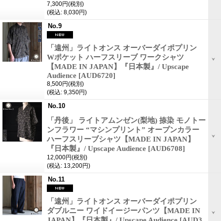
7,300円
(税別)
(税込
:
8,030円)
No.9
「遠州」ライトオンス オーバーダイポプリン
Wポケット ハーフスリーブ ワークシャツ
【MADE IN JAPAN】『日本製』/ Upscape
Audience
[AUD6720]
8,500円
(税別)
(税込
:
9,350円)
No.10
「丹後」 ライトアムンゼン(梨地) 捺染 モノトー
ンフラワー “マシンプリント” オープンカラー
ハーフスリーブシャツ【MADE IN JAPAN】
『日本製』/ Upscape Audience
[AUD6708]
12,000円
(税別)
(税込
:
13,200円)
No.11
「遠州」ライトオンス オーバーダイポプリン
ダブルニー ワイドイージーパンツ【MADE IN
JAPAN】『日本製』/ Upscape Audience
[AUD3