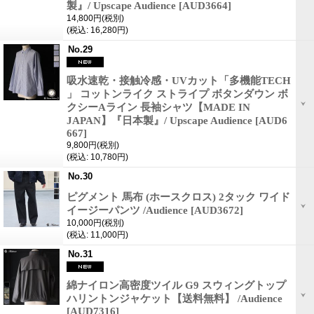
製』/ Upscape Audience
[AUD3664]
14,800円
(税別)
(税込
:
16,280円)
No.29
吸水速乾・接触冷感・UVカット「多機能TECH
」 コットンライク ストライプ ボタンダウン ボ
クシーAライン 長袖シャツ【MADE IN
JAPAN】『日本製』/ Upscape Audience
[AUD6
667]
9,800円
(税別)
(税込
:
10,780円)
No.30
ピグメント 馬布 (ホースクロス) 2タック ワイド
イージーパンツ /Audience
[AUD3672]
10,000円
(税別)
(税込
:
11,000円)
No.31
綿ナイロン高密度ツイル G9 スウィングトップ
ハリントンジャケット【送料無料】 /Audience
[AUD7316]