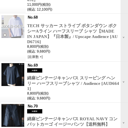
11,000円
(税別)
(税込
:
12,100円)
No.68
TECH サッカー ストライプ ボタンダウン ボク
シーAライン ハーフスリーブ シャツ【MADE
IN JAPAN】『日本製』/ Upscape Audience
[AU
D6716]
8,800円
(税別)
(税込
:
9,680円)
[在庫数 ×]
No.69
綿麻ビンテージキャンバス スリーピング ヘン
リー ハーフスリーブシャツ / Audience
[AUD664
1]
8,800円
(税別)
(税込
:
9,680円)
No.70
綿麻ビンテージキャンバス ROYAL NAVY コン
バットカーゴ イージーパンツ【送料無料】