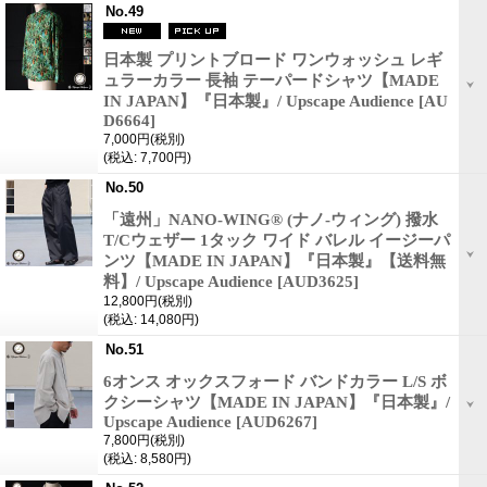
No.49
日本製 プリントブロード ワンウォッシュ レギ
ュラーカラー 長袖 テーパードシャツ【MADE
IN JAPAN】『日本製』/ Upscape Audience
[AU
D6664]
7,000円
(税別)
(税込
:
7,700円)
No.50
「遠州」NANO-WING® (ナノ-ウィング) 撥水
T/Cウェザー 1タック ワイド バレル イージーパ
ンツ【MADE IN JAPAN】『日本製』【送料無
料】/ Upscape Audience
[AUD3625]
12,800円
(税別)
(税込
:
14,080円)
No.51
6オンス オックスフォード バンドカラー L/S ボ
クシーシャツ【MADE IN JAPAN】『日本製』/
Upscape Audience
[AUD6267]
7,800円
(税別)
(税込
:
8,580円)