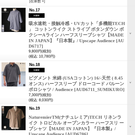
[在庫数 ×]
No.17
吸水速乾・接触冷感・UVカット「多機能TECH
」 コットンライク ストライプ ボタンダウン ボ
クシーAライン ハーフスリーブシャツ【MADE
IN JAPAN】『日本製』/ Upscape Audience
[AU
D6717]
9,800円
(税別)
(税込
:
10,780円)
No.18
ピグメント 米綿 (USAコットン) 16/-天竺 ( 8.45
オンス) ハーフスリーブ ドローコード バルーン
ポロシャツ / Audience
[AUD6711_SUMIKURO]
7,300円
(税別)
(税込
:
8,030円)
No.19
NaturemierTM(ナチュレミア)TECH リネンラ
イク トロピカル オープンカラー ハーフスリ ー
ブシャツ【MADE IN JAPAN】『日本製』/
Upscape Audience
[AUD6706]