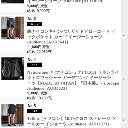
イージーショーツ /Audience
[AUD3630]
9,000円
(税別)
(税込
:
9,900円)
No.3
綿ナイロンキャンバス サイドドローコード ビ
ックポケット カーゴ イージーショーツ
/Audience
[AUD3641]
11,800円
(税別)
(税込
:
12,980円)
No.4
Naturemier™ (ナチュレミア) TECH リネンライ
クトロワッシャー ガーデニング イージーショ
ーツ【MADE IN JAPAN】『日本製』 / Upscape
Audience
[AUD3623]
9,300円
(税別)
(税込
:
10,230円)
No.5
Teflon（テフロン）60/40クロス ストレージ ツ
ールカーゴ ショーツ /Audience
[AUD3671]