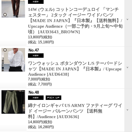
14W (ウェル) コットンコーデュロイ 「マンチ
ェスター」 2タック イージー ワイドパンツ
【MADE IN JAPAN】『日本製』【送料無料】/
Upscape Audience（一部ご予約・9月上旬〜中旬
頃）
[AUD3643_BROWN]
13,800円
(税別)
(税込
:
15,180円)
No.47
ワンウォッシュ ボタンダウン L/S テーパードシ
ャツ【MADE IN JAPAN】『日本製』/ Upscape
Audience
[AUD6438]
7,000円
(税別)
(税込
:
7,700円)
No.48
綿ナイロンギャバ US ARMY ファティーグ ワイ
ド イージー バルーンパンツ 【送料無
料】/Audience
[AUD3636]
14,800円
(税別)
(税込
:
16,280円)