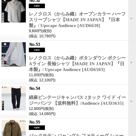
No.52
レノクロス（からみ織）オープンカラー ハーフ
スリーブシャツ【MADE IN JAPAN】『日本
製』/ Upscape Audience
[AUD6638]
9,800円
(税別)
(税込
:
10,780円)
No.53
レノクロス（からみ織）ボタンダウン ボクシー
Aライン 長袖シャツ【MADE IN JAPAN】『日
本製』/ Upscape Audience
[AUD6503]
11,000円
(税別)
(税込
:
12,100円)
No.54
綿麻ビンテージキャンバス 2タック ワイド イー
ジーパンツ 【送料無料】/Audience
[AUD3635]
12,800円
(税別)
(税込
:
14,080円)
No.55
バックサテン ジャングル ファティーグ ショー