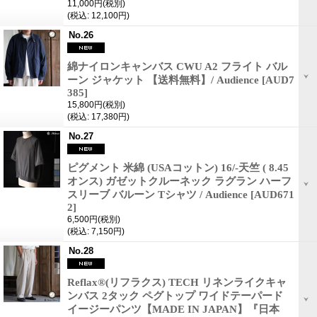
11,000円
(税別)
(税込
:
12,100円)
No.26
綿ナイロンキャンバス CWU A2 フライト バル
ーン ジャケット 【送料無料】/ Audience
[AUD7
385]
15,800円
(税別)
(税込
:
17,380円)
No.27
ピグメント 米綿 (USAコットン) 16/-天竺 ( 8.45
オンス) ガゼットクルーネック ラグラン ハーフ
スリーブ バルーン Tシャツ / Audience
[AUD671
2]
6,500円
(税別)
(税込
:
7,150円)
No.28
Reflax®(リフラクス) TECH リネンライクキャ
ンバス 2タック ペグトップ ワイドテーパード
イージーパンツ【MADE IN JAPAN】『日本