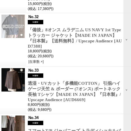
15,800円
(税別)
(税込
:
17,380円)
No.32
「備後」8オンス ムラデニム US NAVY 1st Type
トラッカー ジャケット【MADE IN JAPAN】
『日本製』【送料無料】/ Upscape Audience
[AU
D7388]
18,800円
(税別)
(税込
:
20,680円)
[在庫数 ×]
No.33
透湿・UVカット「多機能COTTON」 引揃ハイ
ゲージ天竺 & ボーダー (7オンス) ボートネック
長袖 Tシャツ【MADE IN JAPAN】『日本製』/
Upscape Audience
[AUD6669]
8,800円
(税別)
(税込
:
9,680円)
No.34
スマートT/R ジャパニーズ トラディショナルパ