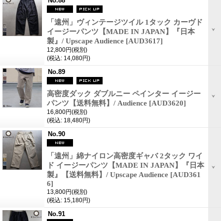
No.88
「遠州」ヴィンテージツイル 1タック カーヴド
イージーパンツ【MADE IN JAPAN】『日本
製』/ Upscape Audience
[AUD3617]
12,800円
(税別)
(税込
:
14,080円)
No.89
高密度ダック ダブルニー ペインター イージー
パンツ【送料無料】/ Audience
[AUD3620]
16,800円
(税別)
(税込
:
18,480円)
No.90
「遠州」綿ナイロン高密度ギャバ 2タック ワイ
ド イージーパンツ【MADE IN JAPAN】『日本
製』【送料無料】/ Upscape Audience
[AUD361
6]
13,800円
(税別)
(税込
:
15,180円)
No.91