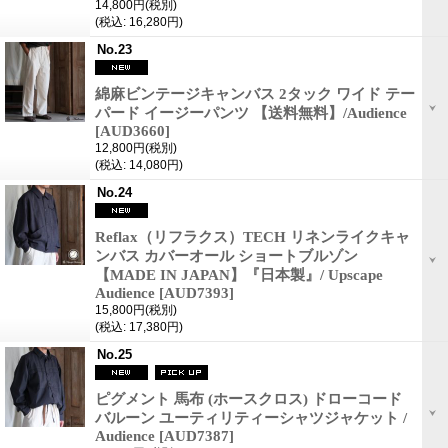
14,800円
(税別)
(税込
:
16,280円)
No.23
綿麻ビンテージキャンバス 2タック ワイド テー
パード イージーパンツ 【送料無料】/Audience
[AUD3660]
12,800円
(税別)
(税込
:
14,080円)
No.24
Reflax（リフラクス）TECH リネンライクキャ
ンバス カバーオール ショートブルゾン
【MADE IN JAPAN】『日本製』/ Upscape
Audience
[AUD7393]
15,800円
(税別)
(税込
:
17,380円)
No.25
ピグメント 馬布 (ホースクロス) ドローコード
バルーン ユーティリティーシャツジャケット /
Audience
[AUD7387]