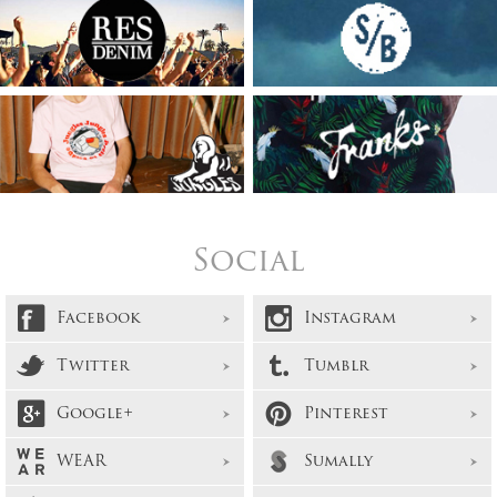
Social
Facebook
Instagram
Twitter
Tumblr
Google+
Pinterest
WEAR
Sumally