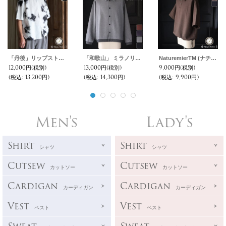
「丹後」リップストップオーガニックコットン GERMAN スノーカモ レギュラーカラー ボクシーAライン ハーフスリーブシャツ【MADE IN JAPAN】『日本製』/ Upscape Audience
「和歌山」 ミラノリブ (10オンス) バルーン ポロカーディガン【MADE IN JAPAN】【送料無料】『日本製』 / Upscape Audience
NaturemierTM (ナチュレミア) TECH ドビークロスライク ドローコード バルーン ハーフスリーブ ポロシャツ【MADE IN JAPAN】『日本製』/ Upscape Audience
12,000円
(税別)
13,000円
(税別)
9,000円
(税別)
(税込
:
13,200円)
(税込
:
14,300円)
(税込
:
9,900円)
Men's
Lady's
Shirt
Shirt
シャツ
シャツ
Cutsew
Cutsew
カットソー
カットソー
Cardigan
Cardigan
カーディガン
カーディガン
Vest
Vest
ベスト
ベスト