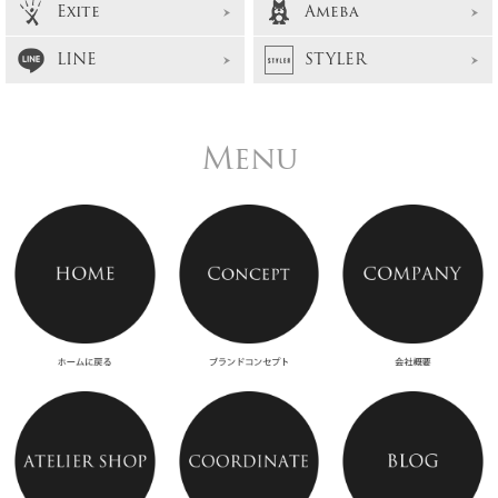
Exite
Ameba
LINE
STYLER
Menu