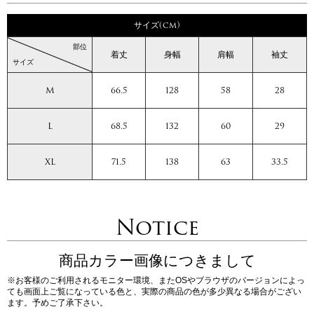
サイズ(cm)
部位
着丈
身幅
肩幅
袖丈
サイズ
M
66.5
128
58
28
L
68.5
132
60
29
XL
71.5
138
63
33.5
Notice
商品カラー画像につきまして
※お客様のご利用されるモニター環境、またOSやブラウザのバージョンによっ
ても画面上ご覧になっている色と、実際の商品の色が多少異なる場合がござい
ます。予めご了承下さい。