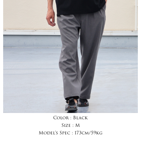
Color :
Black
Size :
M
Model's Spec :
173cm/59kg