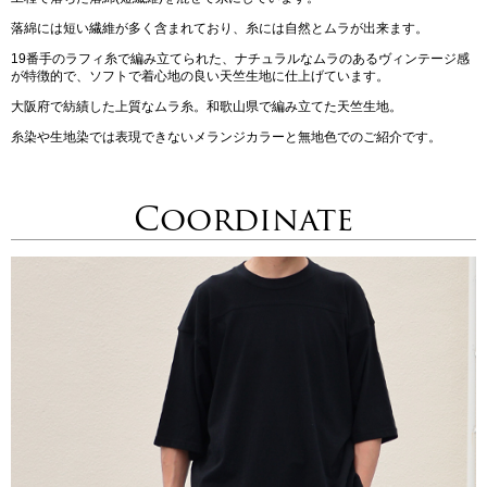
落綿には短い繊維が多く含まれており、糸には自然とムラが出来ます。
19番手のラフィ糸で編み立てられた、ナチュラルなムラのあるヴィンテージ感
が特徴的で、ソフトで着心地の良い天竺生地に仕上げています。
大阪府で紡績した上質なムラ糸。和歌山県で編み立てた天竺生地。
糸染や生地染では表現できないメランジカラーと無地色でのご紹介です。
Coordinate