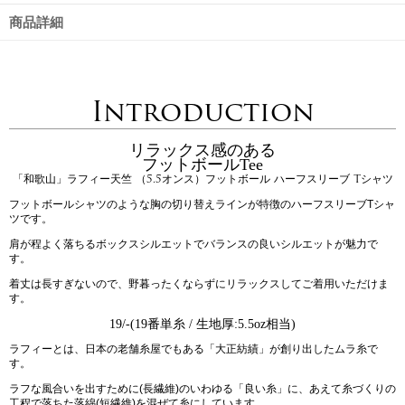
商品詳細
Introduction
リラックス感のある
フットボールTee
「和歌山」ラフィー天竺 （5.5オンス）フットボール ハーフスリーブ Tシャツ
フットボールシャツのような胸の切り替えラインが特徴のハーフスリーブTシャ
ツです。
肩が程よく落ちるボックスシルエットでバランスの良いシルエットが魅力で
す。
着丈は長すぎないので、野暮ったくならずにリラックスしてご着用いただけま
す。
19/-(19番単糸 / 生地厚:5.5oz相当)
ラフィーとは、日本の老舗糸屋でもある「大正紡績」が創り出したムラ糸で
す。
ラフな風合いを出すために(長繊維)のいわゆる「良い糸」に、あえて糸づくりの
工程で落ちた落綿(短繊維)を混ぜて糸にしています。