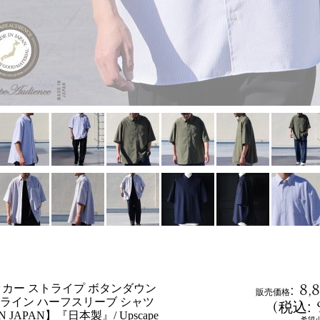
:
8,
サッカー ストライプ ボタンダウン
販売価格
ライン ハーフスリーブ シャツ
(
税込
:
N JAPAN】『日本製』/ Upscape
希望