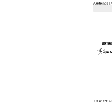
Audience
[
銀行振
Upscape