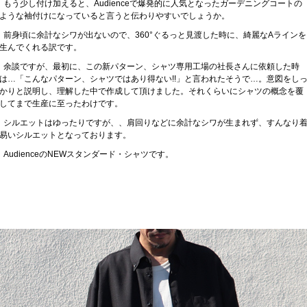
もう少し付け加えると、Audienceで爆発的に人気となったガーデニングコートの
ような袖付けになっていると言うと伝わりやすいでしょうか。
前身頃に余計なシワが出ないので、360°ぐるっと見渡した時に、綺麗なAラインを
生んでくれる訳です。
余談ですが、最初に、この新パターン、シャツ専用工場の社長さんに依頼した時
は…「こんなパターン、シャツではあり得ない!!」と言われたそうで…。意図をし
かりと説明し、理解した中で作成して頂けました。それくらいにシャツの概念を覆
してまで生産に至ったわけです。
シルエットはゆったりですが、、肩回りなどに余計なシワが生まれず、すんなり
易いシルエットとなっております。
AudienceのNEWスタンダード・シャツです。