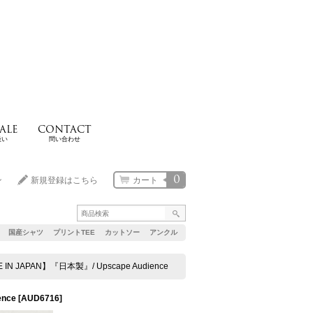
ALE
CONTACT
扱い
問い合わせ
0
ン
新規登録はこちら
カート
国産シャツ
プリントTEE
カットソー
アンクル
PAN】『日本製』/ Upscape Audience
nce
[
AUD6716
]