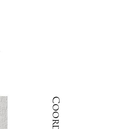
っ
着
Coordinate