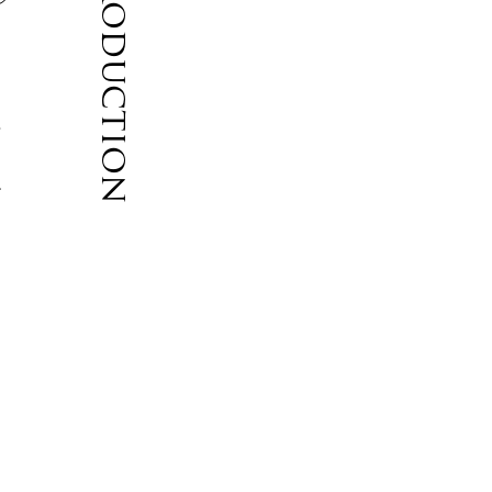
Introduction
面
ね
と
を
ク