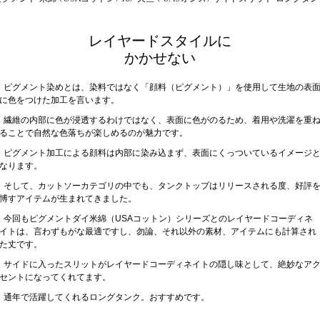
レイヤードスタイルに
かかせない
ピグメント染めとは、染料ではなく「顔料（ピグメント）」を使用して生地の表
に色をつけた加工を言います。
繊維の内部に色が浸透するわけではなく、表面に色がのるため、着用や洗濯を重
ることで自然な色落ちが楽しめるのが魅力です。
ピグメント加工による顔料は内部に染み込まず、表面にくっついているイメージ
なります。
そして、カットソーカテゴリの中でも、タンクトップはリリースされる度、好評
博すアイテムが生まれてきました。
今回もピグメントダイ米綿（USAコットン）シリーズとのレイヤードコーディネ
イトは、言わずもがな最適ですし、勿論、それ以外の素材、アイテムにも計算され
た丈です。
サイドに入ったスリットがレイヤードコーディネイトの隠し味として、絶妙なア
セントになってくれてます。
通年で活躍してくれるロングタンク。おすすめです。