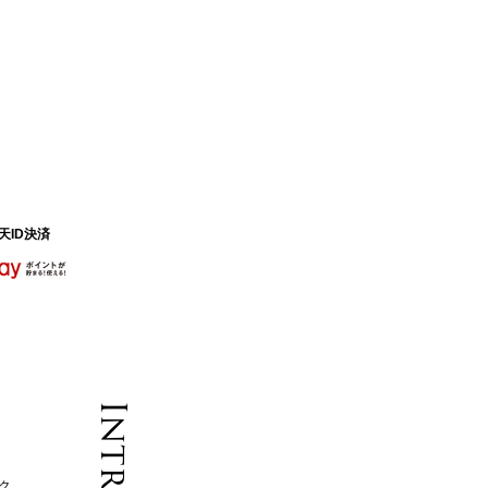
天ID決済
ンク