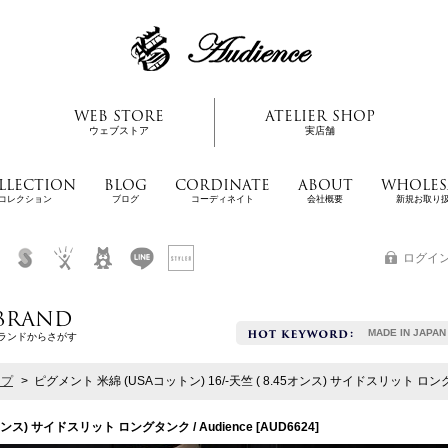
WEB STORE
ATELIER SHOP
ウェブストア
実店舗
LLECTION
BLOG
CORDINATE
ABOUT
WHOLES
コレクション
ブログ
コーディネイト
会社概要
新規お取り
ログイ
BRAND
MADE IN JAPAN
ランドからさがす
ップ
>
ピグメント 米綿 (USAコットン) 16/-天竺 ( 8.45オンス) サイドスリット ロングタ
5オンス) サイドスリット ロングタンク / Audience
[
AUD6624
]