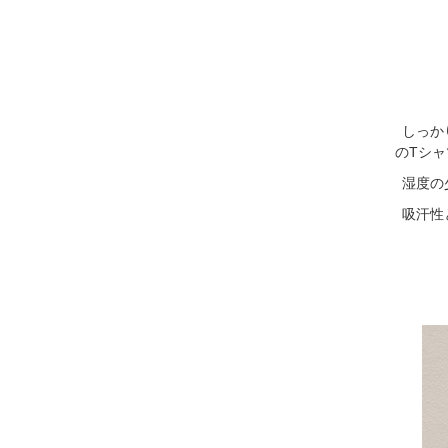
しっか
のTシ
湿度の
吸汗性