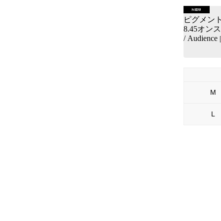
ピグメント 
8.45オ
/ Audience
M
L