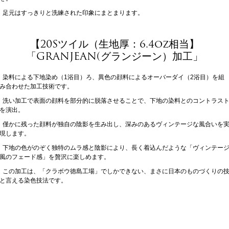
足元はすっきりと洗練された印象にまとまります。
【20Sツイル（生地厚：6.4oz相当】
「GRANJEAN(グランジーン）加工」
染料による下地染め（1浴目）ろ、異色の顔料によるオーバーダイ（2浴目）を組
み合わせた加工技術です。
洗い加工で表面の顔料を部分的に脱落させることで、下地の染料とのコントラス
を演出。
僅かに残った顔料が独自の陰影を生み出し、深みのあるヴィンテージな風合いを
現します。
下地の色がのぞく独特のムラ感と陰影により、長く着込んだような「ヴィンテー
風のフェード感」を贅沢に楽しめます。
この加工は、「クラボウ徳島工場」でしかできない、まさに日本のものづくりの
と言える染色技法です。