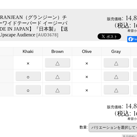
:
14,
RANJEAN（グランジーン）チ
販売価格
ーワイドテーパード イージーパ
(
1
税込
:
E IN JAPAN】『日本製』【送
希望小
scape Audience
[
AUD3678
]
F
Khaki
Brown
Olive
Gray
×
△
×
△
○
△
×
△
○
△
×
△
:
14,
販売価格
(
1
税込
:
希望小
数量
:
返品特約