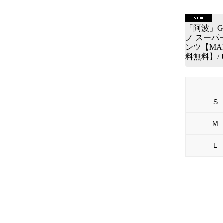
「阿波」G
ノ スーパ
ンツ【MAD
料無料】/ Up
S
M
L