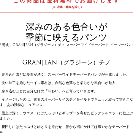
この商品は送料無料でお届けします
（※ 沖縄・離島を除く）
深みのある色合いが
季節に映えるパンツ
「阿波」GRANJEAN（グラジーン）チノ スーパーワイドテーパード イージーパン
GRANJEAN（グラジーン）チノ
穿き込むほどに愛着が湧く、スーパーワイドテーパードパンツが完成しました。
洗い加工を施したツイル素材は、自然な色落ちと柔らかな風合いが魅力。
穿き込むほどに自分だけの「味わい」へと育っていきます。
イメージしたのは、古着のオーバーサイズチノをベルトでギュッと絞って穿きこ
す、あの独特なニュアンス。
股上は深く、ウエストにはたっぷりとギャザーを寄せたビッグシルエットに仕上
ました。
腰回りにはたっぷりとゆとりを持たせ、膝から裾にかけては緩やかなテーパード
を。