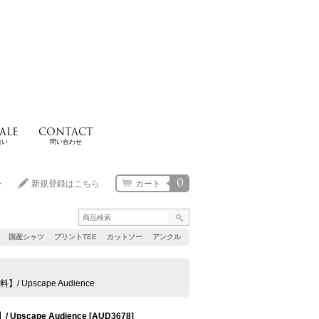
ALE
CONTACT
扱い
問い合わせ
0
ン
新規登録はこちら
カート
国産シャツ
プリントTEE
カットソー
アンクル
pscape Audience
cape Audience
[
AUD3678
]