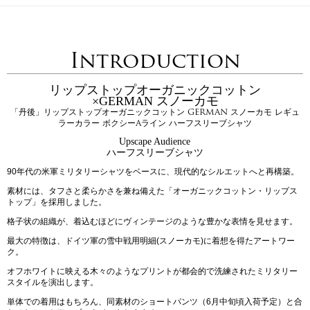
Introduction
リップストップオーガニックコットン
×GERMAN スノーカモ
「丹後」リップストップオーガニックコットン GERMAN スノーカモ レギュ
ラーカラー ボクシーAライン ハーフスリーブシャツ
Upscape Audience
ハーフスリーブシャツ
90年代の米軍ミリタリーシャツをベースに、現代的なシルエットへと再構築。
素材には、タフさと柔らかさを兼ね備えた「オーガニックコットン・リップス
トップ」を採用しました。
格子状の組織が、着込むほどにヴィンテージのような豊かな表情を見せます。
最大の特徴は、ドイツ軍の雪中戦用明細(スノーカモ)に着想を得たアートワー
ク。
オフホワイトに映える木々のようなプリントが都会的で洗練されたミリタリー
スタイルを演出します。
単体での着用はもちろん、同素材のショートパンツ（6月中旬頃入荷予定）と合