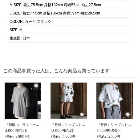
M SIZE
:
着丈75.5cm 身幅132cm 肩幅57cm 袖丈27.5cm
L SIZE
:
着丈77.5cm 身幅136cm 肩幅59cm 袖丈28.5cm
COLOR
:
カーキ,ブラック
SIZE
:
M,L
生産国
:
日本
この商品を買った人は、こんな商品も買っています
「和歌山」ラフィー天竺 （5.5オンス）フットボール ハーフスリーブ Tシャツ【MADE IN JAPAN】『日本製』/ Upscape Audience
「丹後」リップストップオーガニックコットン GERMAN スノーカモ 2タック イージーショーツ【MADE IN JAPAN】『日本製』 / Upscape Audience
「丹後」リップストップオーガニックコットン GERMAN スノーカモ キーネック バルーン ハーフスリーブ プルオーバーシャツ【MADE IN JAPAN】『日本製』/ Upscape Audience
8,000円
(税別)
13,000円
(税別)
11,000円
(税別)
(税込
:
8,800円)
(税込
:
14,300円)
(税込
:
12,100円)