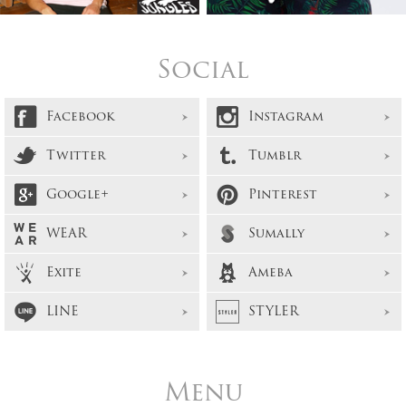
Social
Facebook
Instagram
Twitter
Tumblr
Google+
Pinterest
WEAR
Sumally
Exite
Ameba
LINE
STYLER
Menu