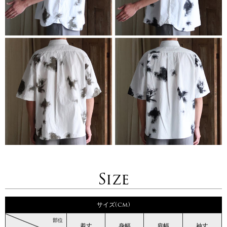
Size
サイズ(cm)
部位
着丈
身幅
肩幅
袖丈