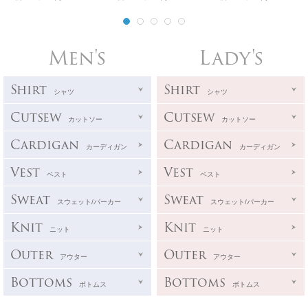
Men's
Lady's
Shirt
Shirt
シャツ
シャツ
Cutsew
Cutsew
カットソー
カットソー
Cardigan
Cardigan
カーディガン
カーディガン
Vest
Vest
ベスト
ベスト
Sweat
Sweat
スウェット/パーカー
スウェット/パーカー
Knit
Knit
ニット
ニット
Outer
Outer
アウター
アウター
Bottoms
Bottoms
ボトムス
ボトムス