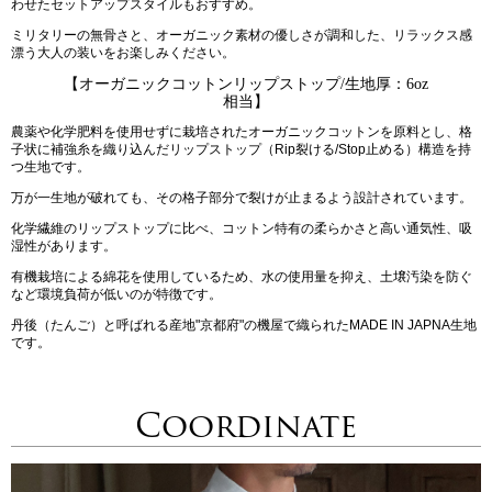
わせたセットアップスタイルもおすすめ。
ミリタリーの無骨さと、オーガニック素材の優しさが調和した、リラックス感
漂う大人の装いをお楽しみください。
【オーガニックコットンリップストップ/生地厚：6oz
相当】
農薬や化学肥料を使用せずに栽培されたオーガニックコットンを原料とし、格
子状に補強糸を織り込んだリップストップ（Rip裂ける/Stop止める）構造を持
つ生地です。
万が一生地が破れても、その格子部分で裂けが止まるよう設計されています。
化学繊維のリップストップに比べ、コットン特有の柔らかさと高い通気性、吸
湿性があります。
有機栽培による綿花を使用しているため、水の使用量を抑え、土壌汚染を防ぐ
など環境負荷が低いのが特徴です。
丹後（たんご）と呼ばれる産地"京都府"の機屋で織られたMADE IN JAPNA生地
です。
Coordinate