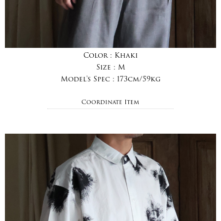
Color :
Khaki
Size :
M
Model's Spec :
173cm/59kg
Coordinate Item