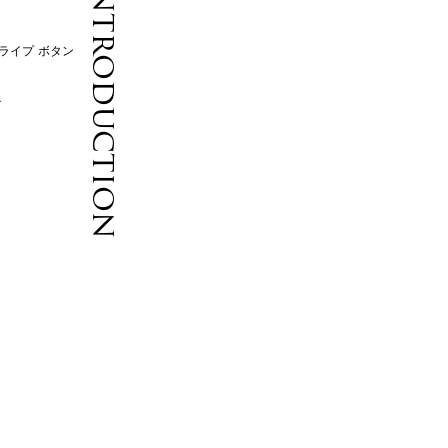
Introduction
トライプ ボタン
ル
り
テ