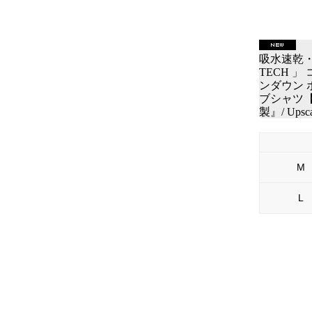
吸水速乾
TECH 
ンダウン 
ブシャツ【M
製』/ Upsca
M
L