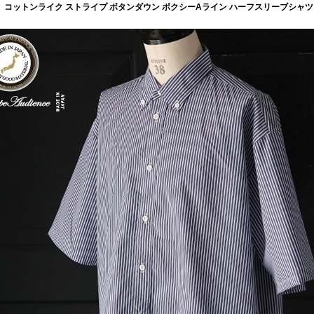
ットンライク ストライプ ボタンダウン ボクシーAライン ハーフスリーブシャツ【MADE I