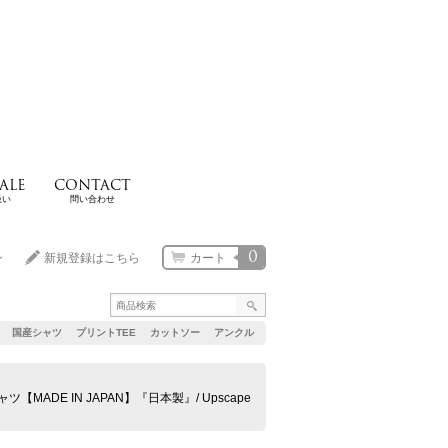
ALE
CONTACT
扱い
問い合わせ
0
ン
新規登録はこちら
カート
国産シャツ
プリントTEE
カットソー
アンクル
DE IN JAPAN】『日本製』/ Upscape