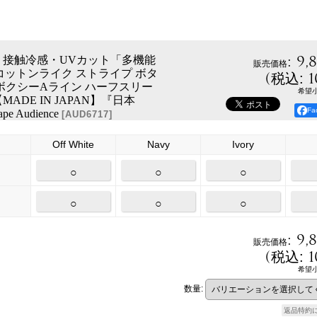
:
9,
・接触冷感・UVカット「多機能
販売価格
」 コットンライク ストライプ ボタ
(
1
税込
:
ボクシーAライン ハーフスリー
希望
ADE IN JAPAN】『日本
F
pe Audience
[
AUD6717
]
Off White
Navy
Ivory
○
○
○
○
○
○
:
9,
販売価格
(
1
税込
:
希望
数量
:
返品特約