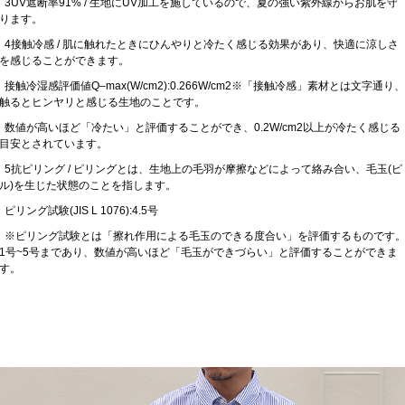
3UV遮断率91% / 生地にUV加工を施しているので、夏の強い紫外線からお肌を守
ります。
4接触冷感 / 肌に触れたときにひんやりと冷たく感じる効果があり、快適に涼しさ
を感じることができます。
接触冷湿感評価値Q‒max(W/cm2):0.266W/cm2※「接触冷感」素材とは文字通り、
触るとヒンヤリと感じる生地のことです。
数値が高いほど「冷たい」と評価することができ、0.2W/cm2以上が冷たく感じる
目安とされています。
5抗ピリング / ピリングとは、生地上の毛羽が摩擦などによって絡み合い、毛玉(ピ
ル)を生じた状態のことを指します。
ピリング試験(JIS L 1076):4.5号
※ピリング試験とは「擦れ作用による毛玉のできる度合い」を評価するものです
1号~5号まであり、数値が高いほど「毛玉ができづらい」と評価することができま
す。