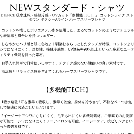
NEWスタンダード・シャツ
 Audience 吸水速乾・接触冷感・UVカット「多機能TECH 」 コットンライク ス
ダウン ボクシーAライン ハーフスリーブシャツ
コットンを模したポリエステル糸を使用した、まるでコットンのようなナチュラ
な表情感と風合いを持つウェザー。
しなやかなハリ感と肌に心地よく馴染むさらっとしたタッチが特徴。コットンよ
シワになりにくく、速乾性、接触冷感性、UV遮蔽率90%以上といった多彩なユー
ィリティ機能を持った素材。
お手入れ簡単で日常使いしやすく、チクチク感のない肌触りの良い素材です。
清涼感とリラックス感を与えてくれるハーフスリーブシャツです。
【多機能TECH】
1吸水速乾 / 汗を素早く吸収し、素早く乾燥。身体を冷やさず、不快なベトつき無
しで快適にお過ごしいただけます。
2イージーケアシワになりにくく、毛羽も出にくい多機能素材。ご家庭でのお洗濯
が可能で、シワになりにくくノーアイロンも可能。イージーケア、抗ピリングとい
った優秀素材です。