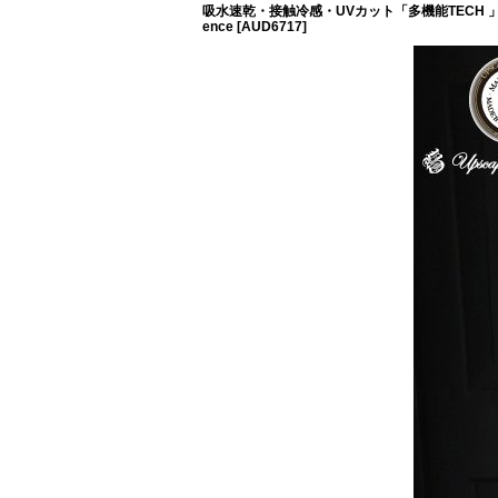
吸水速乾・接触冷感・UVカット「多機能TECH 」 コ
ence
[
AUD6717
]