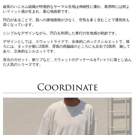
縦長のハニカム組織が特徴的なサーマル生地は伸縮性に優れ、着用時には程よ
いフィット感が生まれ、着心地抜群です。
凹凸があることで、肌への接地面積が少なく、空気を多く含むことで通気性も
高くなっています。
シンプルなデザインながら、凹凸を利用した奥行の生地感が絶妙です。
デザインとしては、スウェットライクで、全体的にボックスシルエットで、後
ろには、タックが裾に2箇所、背面の両脇線のところにも左右で2箇所、施して
あり、立体的なシルエットです。
首元のガゼット、裾リブなど、スウェットのディテールをTシャツに落とし込ん
だ人気のシリーズです。
Coordinate