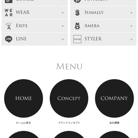
WEAR
Sumally
Exite
Ameba
LINE
STYLER
Menu