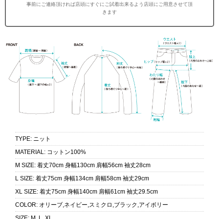
事前にご連絡頂ければ店頭にすぐにご試着出来るよう店頭にご用意させて頂
きます
TYPE
:
ニット
MATERIAL
:
コットン100%
M SIZE
:
着丈70cm 身幅130cm 肩幅56cm 袖丈28cm
L SIZE
:
着丈75cm 身幅134cm 肩幅58cm 袖丈29cm
XL SIZE
:
着丈75cm 身幅140cm 肩幅61cm 袖丈29.5cm
COLOR
:
オリーブ,ネイビー,スミクロ,ブラック,アイボリー
SIZE
:
M, L, XL