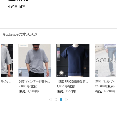
生産国
:
日本
Audienceのオススメ
30/7ヴィンテージ裏毛 Vガゼットサドルショルダー 5分袖 スウェット 【MADE IN TOKYO】『東京製』 / Upscape Audience
【RE PRICE/価格改定】裏毛 ガゼット サドルショルダー S/Sスウェット【MADE IN JAPAN】『日本製』/ Upscape Audience
赤耳（セルヴィッチ）ヴィンテージ加工ストレッチデニムアンクルパンツ 【送料無料】/ Audience
7,800円
(税別)
1,000円
(税別)
12,800円
(税別)
(税込
:
8,580円)
(税込
:
1,100円)
(税込
:
14,080円)