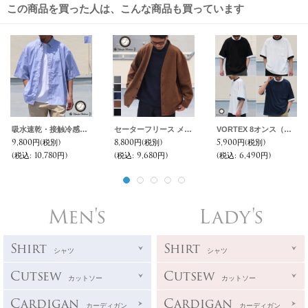
この商品を買った人は、こんな商品も買っています
吸水速乾・接触冷感・UVカット「多機能TECH 」 コットンライク ストライプ ボタンダウン ボクシーAライン ハーフスリーブシャツ【MADE IN JAPAN】『日本製』/ Upscape Audience
セーターフリース メランジ 3XL カーディガン【MADE IN JAPAN】『日本製』 / Upscape Audience
VORTEX 8オンス（MVS天竺）モックネック リンガー ハーフスリーブ Tシャツ【MADE IN JAPAN】『日本製』/ Upscape Audience
9,800円
(税別)
8,800円
(税別)
5,900円
(税別)
(税込
:
10,780円)
(税込
:
9,680円)
(税込
:
6,490円)
Men's
Lady's
Shirt
Shirt
シャツ
シャツ
Cutsew
Cutsew
カットソー
カットソー
Cardigan
Cardigan
カーディガン
カーディガン