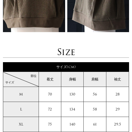
Size
サイズ(cm)
部位
着丈
身幅
肩幅
袖丈
サイズ
M
70
130
56
28
L
72
134
58
29
XL
75
140
61
29.5