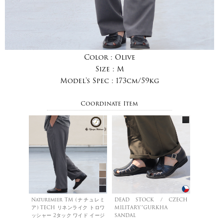
Color :
Olive
Size :
M
Model's Spec :
173cm/59kg
Coordinate Item
Naturemier TM (ナチュレミ
DEAD STOCK / CZECH
ア) TECH リネンライク トロワ
MILITARY”GURKHA
ッシャー 2タック ワイド イージ
SANDAL