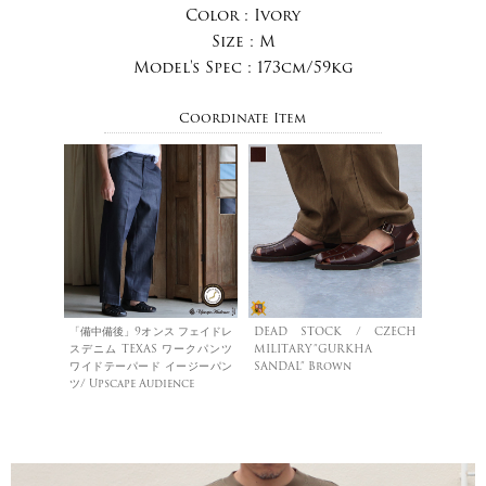
Color :
Ivory
Size :
M
Model's Spec :
173cm/59kg
Coordinate Item
「備中備後」9オンス フェイドレ
DEAD STOCK / CZECH
スデニム TEXAS ワークパンツ
MILITARY”GURKHA
ワイドテーパード イージーパン
SANDAL” Brown
ツ/ Upscape Audience