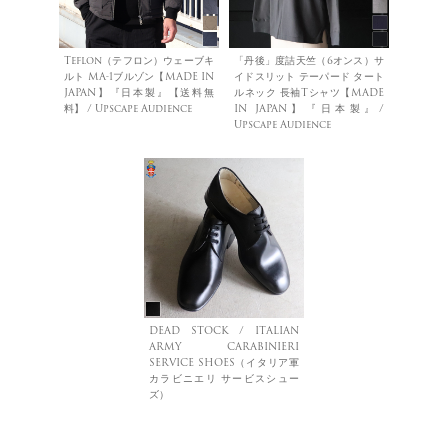
Teflon（テフロン）ウェーブキ
「丹後」度詰天竺（6オンス）サ
ルト MA-1ブルゾン【MADE IN
イドスリット テーパード タート
JAPAN】『日本製』【送料無
ルネック 長袖Tシャツ【MADE
料】 / Upscape Audience
IN JAPAN】『日本製』/
Upscape Audience
DEAD STOCK / ITALIAN
ARMY CARABINIERI
SERVICE SHOES（イタリア軍
カラビニエリ サービスシュー
ズ）