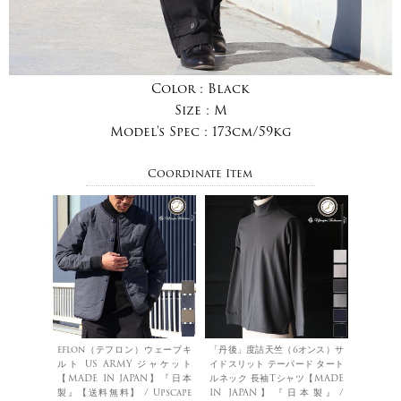
Color :
Black
Size :
M
Model's Spec :
173cm/59kg
Coordinate Item
eflon（テフロン）ウェーブキ
「丹後」度詰天竺（6オンス）サ
ルト US ARMY ジャケット
イドスリット テーパード タート
【MADE IN JAPAN】『日本
ルネック 長袖Tシャツ【MADE
製』【送料無料】 / Upscape
IN JAPAN】『日本製』/