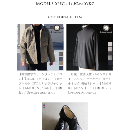
Model's Spec :
173cm/59kg
Coordinate Item
【耐水撥水コットンタッチナイロ
「丹後」度詰天竺（6オンス）サ
ン】Teflon（テフロン）ウェー
イドスリット テーパード タート
ブキルト CPOスナップジャケッ
ルネック 長袖Tシャツ【MADE
ト【MADE IN JAPAN】『日本
IN JAPAN】『日本製』/
製』/ Upscape Audience
Upscape Audience