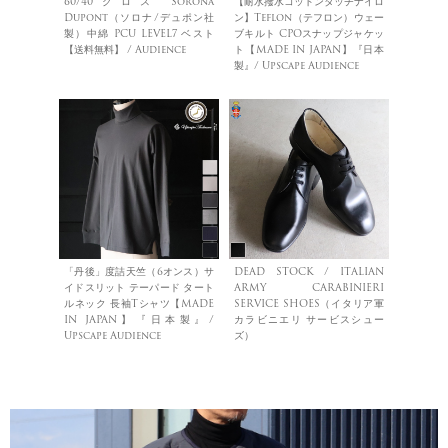
60/40クロス Sorona
【耐水撥水コットンタッチナイロ
Dupont（ソロナ/デュポン社
ン】Teflon（テフロン）ウェー
製）中綿 PCU LEVEL7 ベスト
ブキルト CPOスナップジャケッ
【送料無料】 / Audience
ト【MADE IN JAPAN】『日本
製』/ Upscape Audience
「丹後」度詰天竺（6オンス）サ
DEAD STOCK / ITALIAN
イドスリット テーパード タート
ARMY CARABINIERI
ルネック 長袖Tシャツ【MADE
SERVICE SHOES（イタリア軍
IN JAPAN】『日本製』/
カラビニエリ サービスシュー
Upscape Audience
ズ）