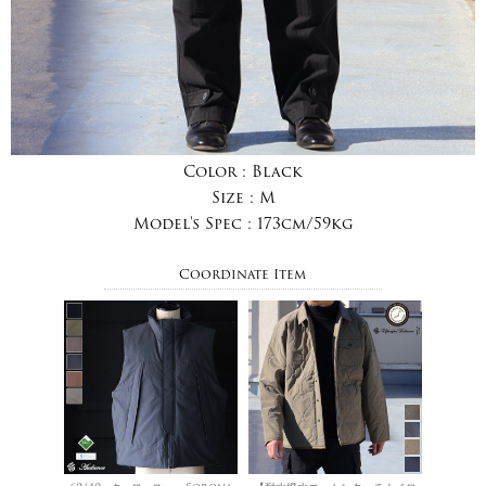
Color :
Black
Size :
M
Model's Spec :
173cm/59kg
Coordinate Item