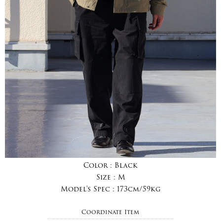
Color :
Black
Size :
M
Model's Spec :
173cm/59kg
Coordinate Item