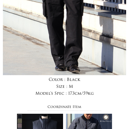
Color :
Black
Size :
M
Model's Spec :
173cm/59kg
Coordinate Item