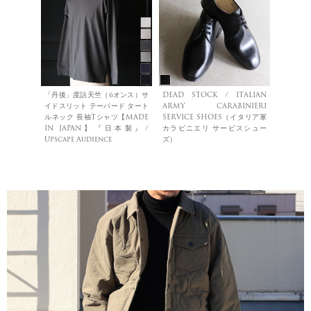
「丹後」度詰天竺（6オンス）サ
DEAD STOCK / ITALIAN
イドスリット テーパード タート
ARMY CARABINIERI
ルネック 長袖Tシャツ【MADE
SERVICE SHOES（イタリア軍
IN JAPAN】『日本製』/
カラビニエリ サービスシュー
Upscape Audience
ズ）