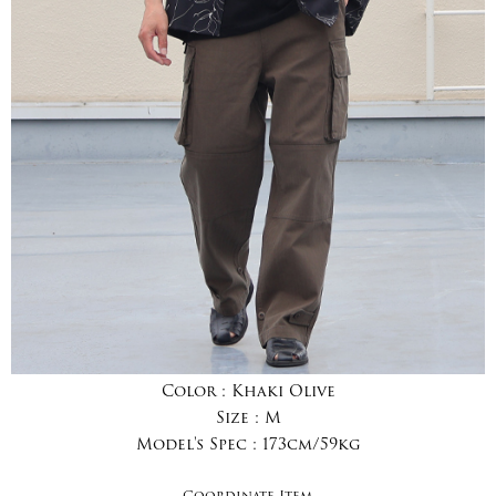
Color :
Khaki Olive
Size :
M
Model's Spec :
173cm/59kg
Coordinate Item