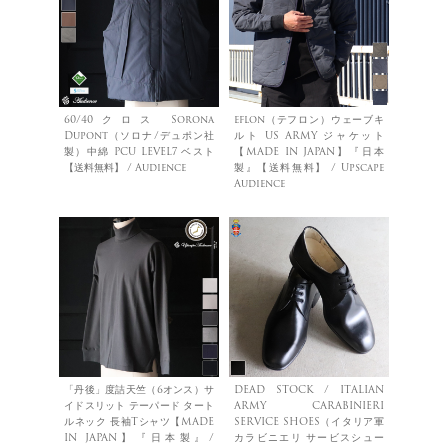
60/40クロス Sorona
eflon（テフロン）ウェーブキ
Dupont（ソロナ/デュポン社
ルト US ARMY ジャケット
製）中綿 PCU LEVEL7 ベスト
【MADE IN JAPAN】『日本
【送料無料】 / Audience
製』【送料無料】 / Upscape
Audience
「丹後」度詰天竺（6オンス）サ
DEAD STOCK / ITALIAN
イドスリット テーパード タート
ARMY CARABINIERI
ルネック 長袖Tシャツ【MADE
SERVICE SHOES（イタリア軍
IN JAPAN】『日本製』/
カラビニエリ サービスシュー