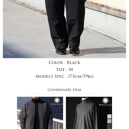
Color :
Black
Size :
M
Model's Spec :
173cm/59kg
Coordinate Item