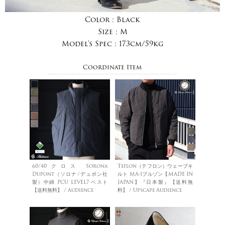
Color :
Black
Size :
M
Model's Spec :
173cm/59kg
Coordinate Item
60/40クロス Sorona
Teflon（テフロン）ウェーブキ
Dupont（ソロナ/デュポン社
ルト MA-1ブルゾン【MADE IN
製）中綿 PCU LEVEL7 ベスト
JAPAN】『日本製』【送料無
【送料無料】 / Audience
料】 / Upscape Audience