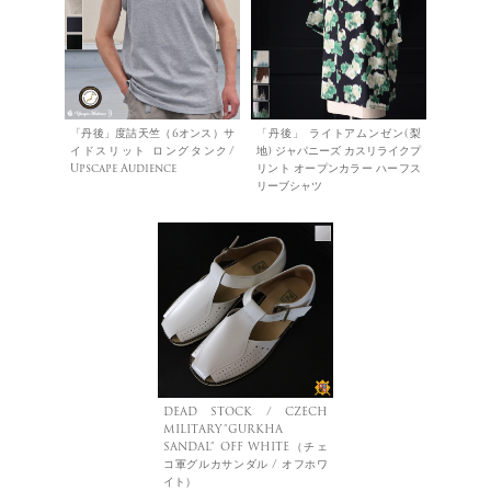
「丹後」度詰天竺（6オンス）サ
「丹後」 ライトアムンゼン(梨
イドスリット ロングタンク/
地) ジャパニーズ カスリライクプ
Upscape Audience
リント オープンカラー ハーフス
リーブシャツ
DEAD STOCK / CZECH
MILITARY”GURKHA
SANDAL” OFF WHITE（チェ
コ軍グルカサンダル / オフホワ
イト）