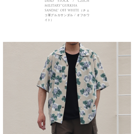
DEAD STOCK / CZECH
MILITARY”GURKHA
SANDAL” OFF WHITE（チェ
コ軍グルカサンダル / オフホワ
イト）