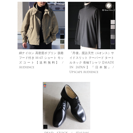
綿ナイロン 高密度ポプリン 脱着
「丹後」度詰天竺（6オンス）サ
フード付き M-65 ショート モッ
イドスリット テーパード タート
ズコート【送料無料】 /
ルネック 長袖Tシャツ【MADE
Audience
IN JAPAN】『日本製』/
Upscape Audience