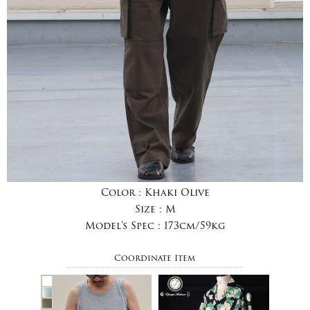
Color :
Khaki Olive
Size :
M
Model's Spec :
173cm/59kg
Coordinate Item