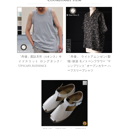
「丹後」度詰天竺（6オンス）サ
「丹後」 ライトアムンゼン(梨
イドスリット ロングタンク/
地) 捺染 モノトーンフラワー “マ
Upscape Audience
シンプリント” オープンカラー ハ
ーフスリーブシャツ