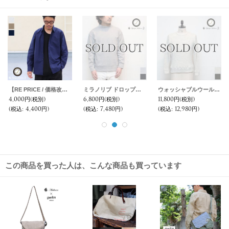
【RE PRICE / 価格改定】スーピマタイプライターナショナルコスチュームレギュラーカラーL/Sシャツ【MADE IN JAPAN】『日本製』/ Upscape Audience
ミラノリブ ドロップショルダーモックネック長袖スウェット【MADE IN JAPAN】『日本製』/ Upscape Audience
ウォッシャブルウールプロテクトボッシュリブガゼットクルーネックニット【MADE IN JAPAN】『日本製』【送料無料】 / Upscape Audience
4,000円
(税別)
6,800円
(税別)
11,800円
(税別)
(税込
:
4,400円)
(税込
:
7,480円)
(税込
:
12,980円)
この商品を買った人は、こんな商品も買っています