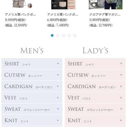
アメリカ軍バンクポーチハンドメイドリメイクSmallショルダーバッグ 【送料無料】 / Audience × garden
アメリカ軍バンクポーチハンドメイドリメイクワイドトートバッグ / Audience × garden
クロアチア軍マガジンポーチリメイクショルダーバック【MADE IN JAPAN】 【送料無料】 / Audience × garden TOKYO
11,000円
(税別)
6,800円
(税別)
11,800円
(税別)
(税込
:
12,100円)
(税込
:
7,480円)
(税込
:
12,980円)
Men's
Lady's
Shirt
Shirt
シャツ
シャツ
Cutsew
Cutsew
カットソー
カットソー
Cardigan
Cardigan
カーディガン
カーディガン
Vest
Vest
ベスト
ベスト
Sweat
Sweat
スウェット/パーカー
スウェット/パーカー
Knit
Knit
ニット
ニット