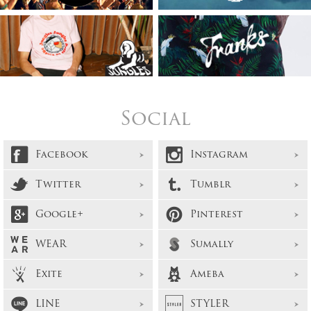
Social
Facebook
Instagram
Twitter
Tumblr
Google+
Pinterest
WEAR
Sumally
Exite
Ameba
LINE
STYLER