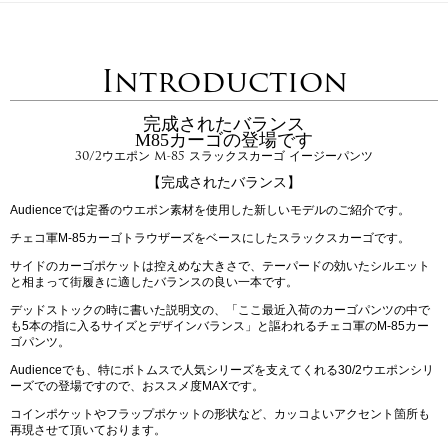
Introduction
完成されたバランス
M85カーゴの登場です
30/2ウエポン M-85 スラックスカーゴ イージーパンツ
【完成されたバランス】
Audienceでは定番のウエポン素材を使用した新しいモデルのご紹介です。
チェコ軍M-85カーゴトラウザーズをベースにしたスラックスカーゴです。
サイドのカーゴポケットは控えめな大きさで、テーパードの効いたシルエット
と相まって街履きに適したバランスの良い一本です。
デッドストックの時に書いた説明文の、「ここ最近入荷のカーゴパンツの中で
も5本の指に入るサイズとデザインバランス」と謳われるチェコ軍のM-85カー
ゴパンツ。
Audienceでも、特にボトムスで人気シリーズを支えてくれる30/2ウエポンシリ
ーズでの登場ですので、おススメ度MAXです。
コインポケットやフラップポケットの形状など、カッコよいアクセント箇所も
再現させて頂いております。