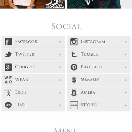
Social
Facebook
Instagram
Twitter
Tumblr
Google+
Pinterest
WEAR
Sumally
Exite
Ameba
LINE
STYLER
Menu