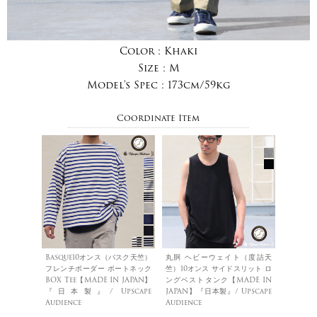
Color :
Khaki
Size :
M
Model's Spec :
173cm/59kg
Coordinate Item
Basque10オンス（バスク天竺）
丸胴 ヘビーウェイト（度詰天
フレンチボーダー ボートネック
竺）10オンス サイドスリット ロ
BOX Tee【MADE IN JAPAN】
ングベストタンク【MADE IN
『日本製』/ Upscape
JAPAN】『日本製』/ Upscape
Audience
Audience