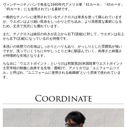
ヴィンテージチノパンで有名な1940年代アメリカ軍「41カーキ」「43カーキ」
「45カーキ」にも使用されている素材です。
一般的なチノパンに使用されているチノクロスは単糸を使って織られています
が、ウエポンはより細い双糸をしっかりと打ち込み、より高密度な素材になる
ため、丈夫で光沢にも優れています。
また、チノクロスは綾目の向きが左上から右下(逆綾)に対して、ウエポンは右上
から左下(正綾)になっているのも特徴です。
未洗いの状態での生地はしっかりとハリもあり、がっしりとした雰囲気が強い
ですが、洗っていくうちにややしっとりと体に馴染んでいく、肉厚さと綺麗さ
が特徴的な生地となります。
ちなみに「ウエストポイント」というのは和製英語(米国陸軍ウエストポイント
士官学校の制服に由来する生地・通称)で、アメリカでは「ユニフォームツイ
ル」と呼ばれ、”ユニフォームに使用される綾織物”という意味で使われていま
す。
Coordinate