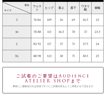
部位
ウェス
ワタリ
ヒップ
股上
股下
裾幅
ト
幅
サイズ
S
74-84
109
36
69
36.5
23
M
78-88
113
36.5
70
37
23.5
L
82-92
117
37
71
37.5
24
XL
88-98
123
38
71
38.5
25
ご試着のご要望はAudience
ATELIER SHOPまで
事前にご連絡頂ければ店頭ですぐにご試着出来るようご用意させて頂きます