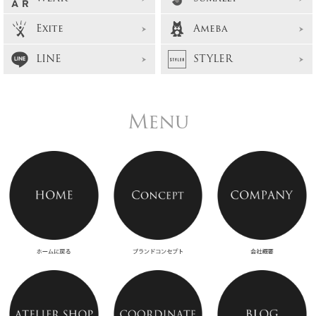
Exite
Ameba
LINE
STYLER
Menu