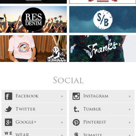
Social
Facebook
Instagram
Twitter
Tumblr
Google+
Pinterest
WEAR
Sumally