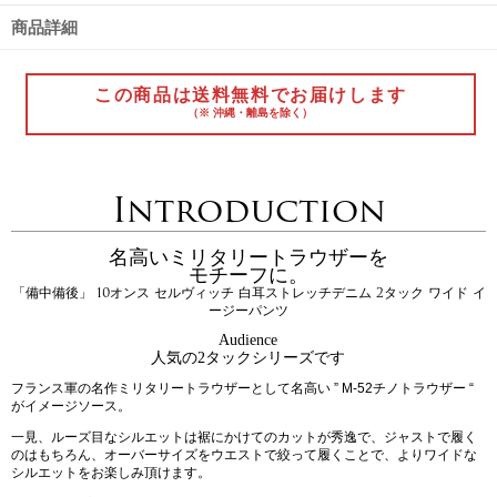
商品詳細
この商品は送料無料でお届けします
（※ 沖縄・離島を除く）
Introduction
名高いミリタリートラウザーを
モチーフに。
「備中備後」 10オンス セルヴィッチ 白耳ストレッチデニム 2タック ワイド イ
ージーパンツ
Audience
人気の2タックシリーズです
フランス軍の名作ミリタリートラウザーとして名高い ” M-52チノトラウザー “
がイメージソース。
一見、ルーズ目なシルエットは裾にかけてのカットが秀逸で、ジャストで履く
のはもちろん、オーバーサイズをウエストで絞って履くことで、よりワイドな
シルエットをお楽しみ頂けます。