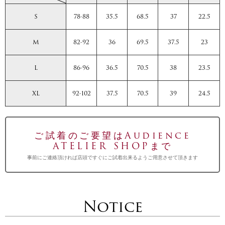
S
78-88
35.5
68.5
37
22.5
M
82-92
36
69.5
37.5
23
L
86-96
36.5
70.5
38
23.5
XL
92-102
37.5
70.5
39
24.5
ご試着のご要望はAudience
ATELIER SHOPまで
事前にご連絡頂ければ店頭ですぐにご試着出来るようご用意させて頂きます
Notice