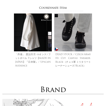
Coordinate Item
「丹後」 度詰天竺 (6オンス) フ
DEAD STOCK / Czech Army
ットボール Tシャツ【MADE IN
Hi Cut Canvas Sneaker-
JAPAN】『日本製』/ Upscape
Black-（チェコ軍 ミリタリート
Audience
レーナーシューズ/Black）
Brand