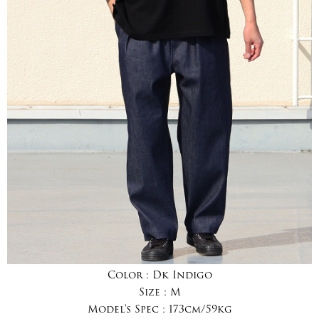
Color :
Dk Indigo
Size :
M
Model's Spec :
173cm/59kg