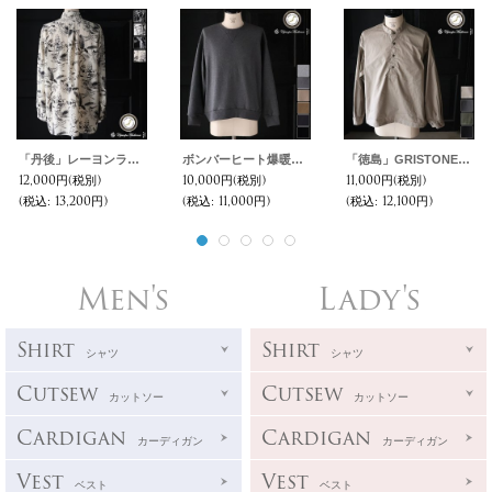
「丹後」レーヨンライク ピーチファイユ ネオン&リーフパターン レギュラーカラー 長袖シャツ【MADE IN JAPAN】『日本製』/ Upscape Audience
ボンバーヒート爆暖裏起毛 ガゼットクルーネック バルーンスウェット【MADE IN JAPAN】『日本製』 / Upscape Audience
「徳島」GRISTONE® (グリストーン) 綾ダンプ SLOTEX® (ソロテックス) スリーピング バルーン 長袖シャツ【MADE IN JAPAN】『日本製』/ Upscape Audience
12,000円
(税別)
10,000円
(税別)
11,000円
(税別)
(税込
:
13,200円)
(税込
:
11,000円)
(税込
:
12,100円)
Men's
Lady's
Shirt
Shirt
シャツ
シャツ
Cutsew
Cutsew
カットソー
カットソー
Cardigan
Cardigan
カーディガン
カーディガン
Vest
Vest
ベスト
ベスト