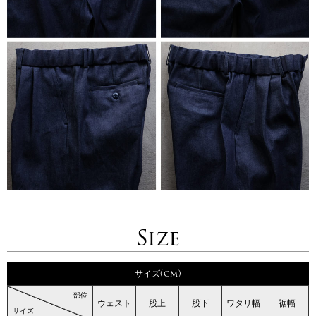
Size
サイズ(cm)
部位
ウェスト
股上
股下
ワタリ幅
裾幅
サイズ