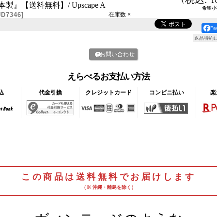
製』【送料無料】/ Upscape A
希望小
D7346
]
在庫数 ×
F
返品特約
お問い合わせ
えらべるお支払い方法
込
代金引換
クレジットカード
コンビニ払い
楽
この商品は送料無料でお届けします
（※ 沖縄・離島を除く）