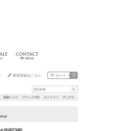
ALE
CONTACT
扱い
問い合わせ
0
ン
新規登録はこちら
カート
国産シャツ
プリントTEE
カットソー
アンクル
nce
ce
[
AUD7346
]