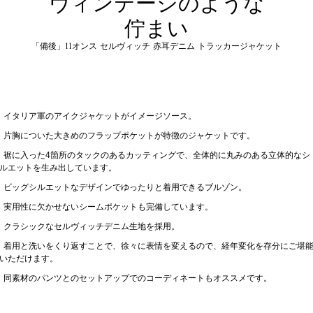
ヴィンテージのような
佇まい
「備後」11オンス セルヴィッチ 赤耳デニム トラッカージャケット
イタリア軍のアイクジャケットがイメージソース。
片胸についた大きめのフラップポケットが特徴のジャケットです。
裾に入った4箇所のタックのあるカッティングで、全体的に丸みのある立体的なシ
ルエットを生み出しています。
ビッグシルエットなデザインでゆったりと着用できるブルゾン。
実用性に欠かせないシームポケットも完備しています。
クラシックなセルヴィッチデニム生地を採用。
着用と洗いをくり返すことで、徐々に表情を変えるので、経年変化を存分にご堪
いただけます。
同素材のパンツとのセットアップでのコーディネートもオススメです。