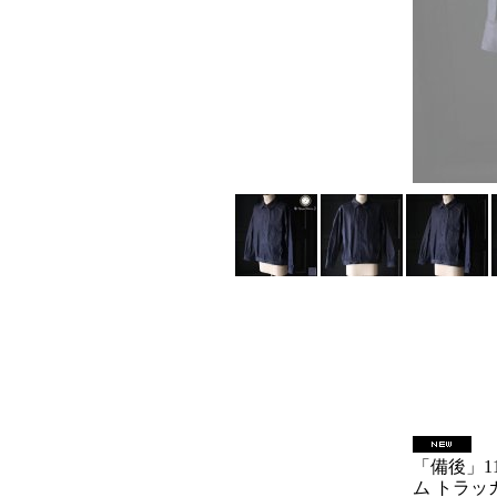
「備後」1
ム トラッカ