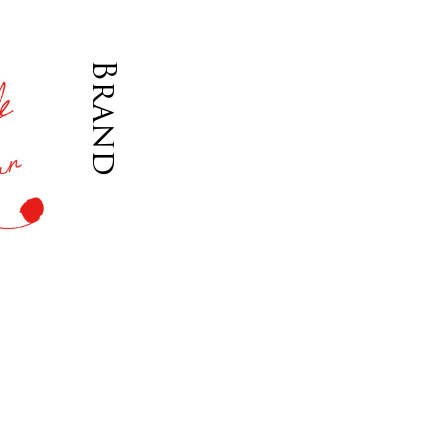
Brand
ム