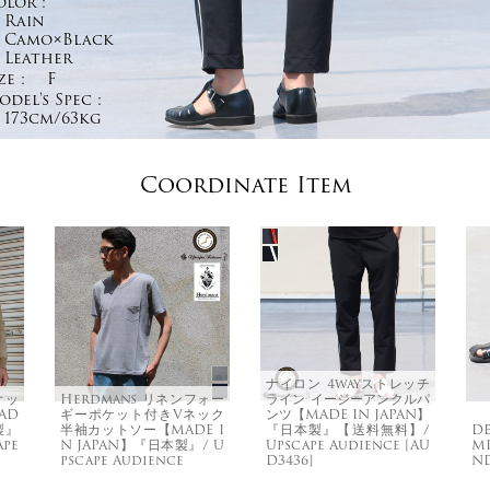
olor :
Rain
Camo×Black
Leather
ze :
F
del's Spec :
173cm/63kg
Coordinate Item
ナイロン 4wayストレッチ
オッ
Herdmans リネンフォー
ライン イージーアンクルパ
AD
ギーポケット付きVネック
ンツ【MADE IN JAPAN】
製』
半袖カットソー【MADE I
『日本製』【送料無料】/
DE
pe
N JAPAN】『日本製』/ U
Upscape Audience [AU
MI
pscape Audience
D3436]
N