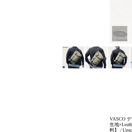
VASCO
生地×Leathe
料】 / Upsc