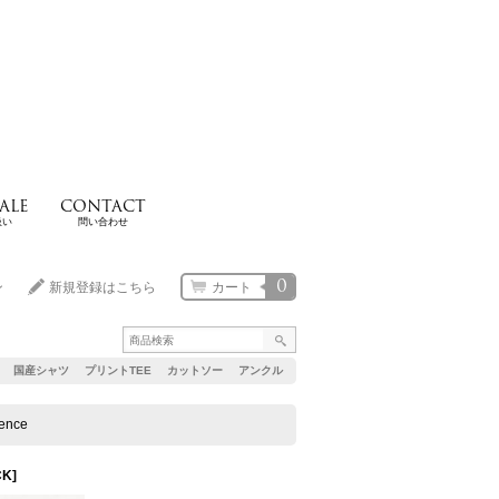
ALE
CONTACT
扱い
問い合わせ
0
ン
新規登録はこちら
カート
国産シャツ
プリントTEE
カットソー
アンクル
ence
CK
]