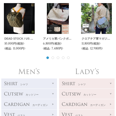
DEAD STOCK / US Army Survival Kit Backpack （アメリカ軍 サバイバルバックパック ）
アメリカ軍バンクポーチハンドメイドリメイクワイドトートバッグ / Audience × garden
クロアチア軍マガジンポーチリメイクショルダーバック【MADE IN JAPAN】 【送料無料】 / Audience × garden TOKYO
10,000円
(税別)
6,800円
(税別)
11,800円
(税別)
(税込
:
11,000円)
(税込
:
7,480円)
(税込
:
12,980円)
Men's
Lady's
Shirt
Shirt
シャツ
シャツ
Cutsew
Cutsew
カットソー
カットソー
Cardigan
Cardigan
カーディガン
カーディガン
Vest
Vest
ベスト
ベスト