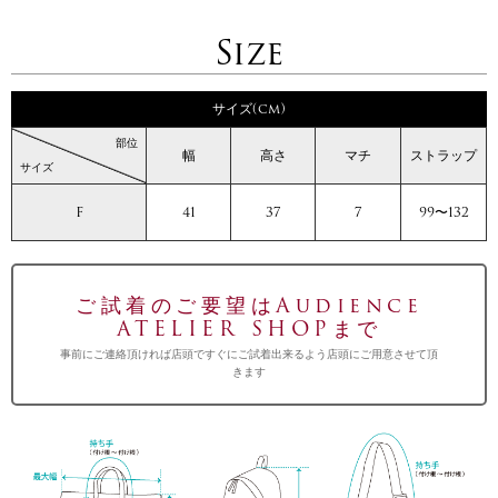
Size
サイズ(cm)
部位
幅
高さ
マチ
ストラップ
サイズ
F
41
37
7
99〜132
ご試着のご要望はAudience
ATELIER SHOPまで
事前にご連絡頂ければ店頭ですぐにご試着出来るよう店頭にご用意させて頂
きます