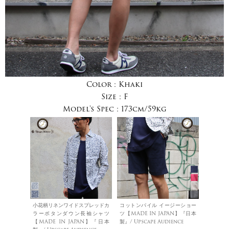
Color :
Khaki
Size :
F
Model's Spec :
173cm/59kg
小花柄リネンワイドスプレッドカ
コットンパイル イージーショー
ラーボタンダウン長袖シャツ
ツ【MADE IN JAPAN】『日本
【MADE IN JAPAN】『日本
製』/ Upscape Audience