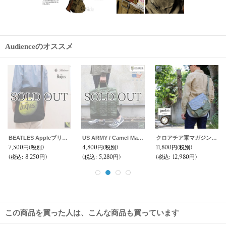
Audienceのオススメ
BEATLES Appleプリントロゴ刺繍2WAY トートバッグ/ Audience
US ARMY / Camel Manufacturing 2010年代製デッドストックテントリペアツールバッグ / デッドストック
クロアチア軍マガジンポーチリメイクショルダーバック【MADE IN JAPAN】 【送料無料】 / Audience × garden TOKYO
7,500円
(税別)
4,800円
(税別)
11,800円
(税別)
(税込
:
8,250円)
(税込
:
5,280円)
(税込
:
12,980円)
この商品を買った人は、こんな商品も買っています