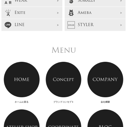
WEAR
Sumally
Exite
Ameba
LINE
STYLER
Menu