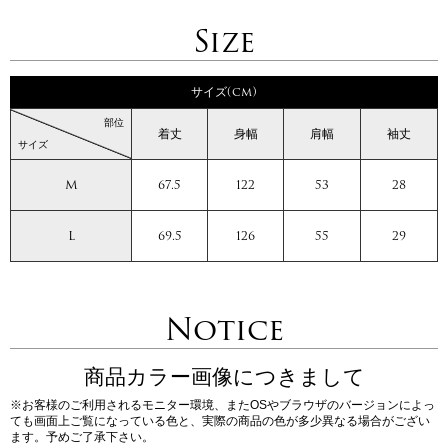
Size
サイズ(cm)
部位
着丈
身幅
肩幅
袖丈
サイズ
M
67.5
122
53
28
L
69.5
126
55
29
Notice
商品カラー画像につきまして
※お客様のご利用されるモニター環境、またOSやブラウザのバージョンによっ
ても画面上ご覧になっている色と、実際の商品の色が多少異なる場合がござい
ます。予めご了承下さい。