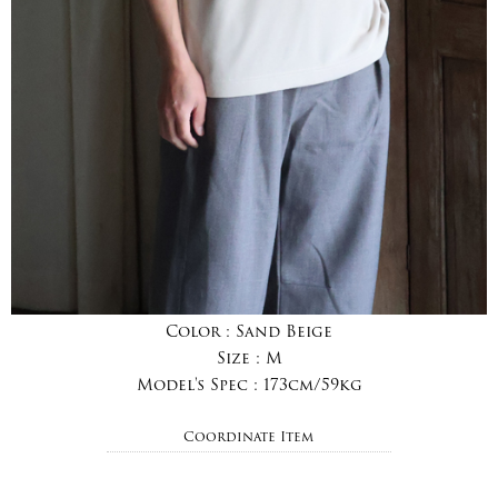
Color :
Sand Beige
Size :
M
Model's Spec :
173cm/59kg
Coordinate Item