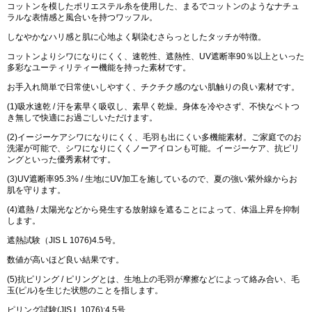
コットンを模したポリエステル糸を使用した、まるでコットンのようなナチュ
ラルな表情感と風合いを持つワッフル。
しなやかなハリ感と肌に心地よく馴染むさらっとしたタッチが特徴。
コットンよりシワになりにくく、速乾性、遮熱性、UV遮断率90％以上といった
多彩なユーティリティー機能を持った素材です。
お手入れ簡単で日常使いしやすく、チクチク感のない肌触りの良い素材です。
(1)吸水速乾 / 汗を素早く吸収し、素早く乾燥。身体を冷やさず、不快なベトつ
き無しで快適にお過ごしいただけます。
(2)イージーケアシワになりにくく、毛羽も出にくい多機能素材。ご家庭でのお
洗濯が可能で、シワになりにくくノーアイロンも可能。イージーケア、抗ピリ
ングといった優秀素材です。
(3)UV遮断率95.3% / 生地にUV加工を施しているので、夏の強い紫外線からお
肌を守ります。
(4)遮熱 / 太陽光などから発生する放射線を遮ることによって、体温上昇を抑制
します。
遮熱試験（JIS L 1076)4.5号。
数値が高いほど良い結果です。
(5)抗ピリング / ピリングとは、生地上の毛羽が摩擦などによって絡み合い、毛
玉(ピル)を生じた状態のことを指します。
ピリング試験(JIS L 1076):4.5号