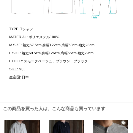
TYPE
:
Tシャツ
MATERIAL
:
ポリエステル100%
M SIZE
:
着丈67.5cm 身幅122cm 肩幅53cm 袖丈28cm
L SIZE
:
着丈69.5cm 身幅126cm 肩幅55cm 袖丈29cm
COLOR
:
スモークベージュ、ブラウン、ブラック
SIZE
:
M, L
生産国
:
日本
この商品を買った人は、こんな商品も買っています