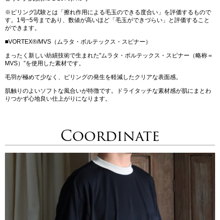
※ピリング試験とは「擦れ作用による毛玉のできる度合い」を評価するもので
す。1号~5号まであり、数値が高いほど「毛玉ができづらい」と評価すること
ができます。
■VORTEX®/MVS（ムラタ・ボルテックス・スピナー）
まったく新しい紡績技術で生まれた"ムラタ・ボルテックス・スピナー（略称＝
MVS）”を使用した素材です。
毛羽が極めて少なく、ピリングの発生を軽減したクリアな表面感。
肌触りのよいソフトな風合いが特徴です。ドライタッチな素材感が肌にまとわ
りつかず心地良い仕上がりになります。
Coordinate