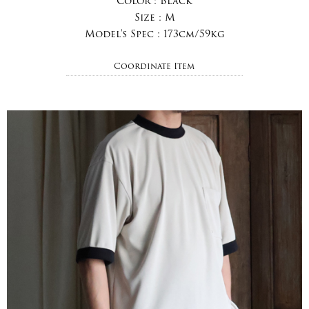
Color :
Black
Size :
M
Model's Spec :
173cm/59kg
Coordinate Item