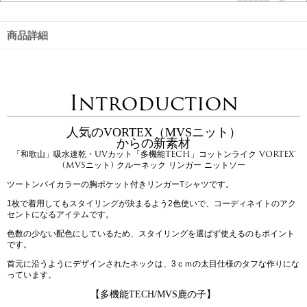
商品詳細
Introduction
人気のVORTEX（MVSニット）
からの新素材
「和歌山」吸水速乾・UVカット「多機能TECH」コットンライク VORTEX®
(MVSニット) クルーネック リンガー ニットソー
ツートンバイカラーの胸ポケット付きリンガーTシャツです。
1枚で着用してもスタイリングが決まるよう2色使いで、コーディネイトのアク
セントになるアイテムです。
色数の少ない配色にしているため、スタイリングを選ばず使えるのもポイント
です。
首元に沿うようにデザインされたネックは、3ｃｍの太目仕様のタフな作りにな
っています。
【多機能TECH/MVS鹿の子】