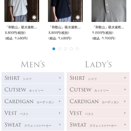
「和歌山」吸水速乾・UVカット「多機能TECH」コットンライク VORTEX® 8オンス(MVS鹿の子) クロップド ハーフスリーブ ポロシャツ【MADE IN JAPAN】『日本製』/ Upscape Audience
「和歌山」吸水速乾・UVカット「多機能TECH」コットンライク VORTEX® 8オンス(MVS鹿の子) スリーピングヘンリー ハーフスリーブシャツ【MADE IN JAPAN】『日本製』/ Upscape Audience
「和歌山」吸水速乾・UVカット「多機能TECH」コットンライク VORTEX® 8オンス(MVSワッフル) ヘンリーネック ハーフスリーブシャツ【MADE IN JAPAN】『日本製』/ Upscape Audience
8,800円
(税別)
8,800円
(税別)
9,000円
(税別)
(税込
:
9,680円)
(税込
:
9,680円)
(税込
:
9,900円)
Men's
Lady's
Shirt
Shirt
シャツ
シャツ
Cutsew
Cutsew
カットソー
カットソー
Cardigan
Cardigan
カーディガン
カーディガン
Vest
Vest
ベスト
ベスト
Sweat
Sweat
スウェット/パーカー
スウェット/パーカー