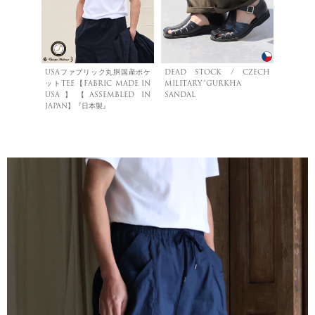
USAファブリック丸胴国産ポケ
DEAD STOCK / CZECH
ットTEE【FABRIC MADE IN
MILITARY”GURKHA
USA】【ASSEMBLED IN
SANDAL
JAPAN】『日本製』