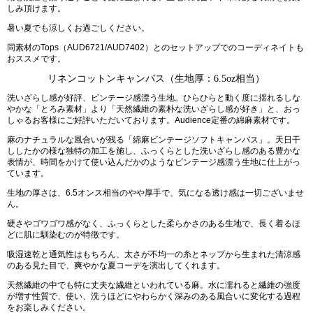
しみ頂けます。
暑い夏でも涼しくお過ごしください。
同素材のTops（AUD6721/AUD7402）とのセットアップでのコーディネイトも
おススメです。
リネンコットンキャンバス（生地厚：6.5oz相当）
洗いざらし感が好評、ビンテージ感漂う生地。ひらひらと動く度に揺れるしな
やかな「とろみ素材」より「天然繊維の素朴な洗いざらし感が好き」と、おっ
しゃるお客様にご好評いただいております。Audience定番の綿麻素材です。
麻のナチュラルな風合いが残る「綿麻ビンテージソフトキャンバス」。天日干
ししたかの様な独特の加工を施し、ふっくらとした洗いざらし感のある豊かな
表情が、時間をかけて使い込んだかのようなビンテージ感漂う生地に仕上がっ
ています。
生地の厚さは、6.5オンス相当のやや厚手で、気になる透け感は一切ございませ
ん。
硬さやゴワゴワ感がなく、ふっくらとした柔らかさのある生地で、長く着るほ
どに肌に馴染むのが特徴です。
吸湿速乾と通気性はもちろん、太さが不均一の糸とネップから生まれた清涼感
のある見た目で、爽やかな夏コーデを演出してくれます。
天然繊維の中でも特に丈夫な繊維といわれている麻。水に濡れると繊維の強度
が増す性質で、使い、洗うほどにやわらかく深みのある風合いに変化する過程
をお楽しみください。