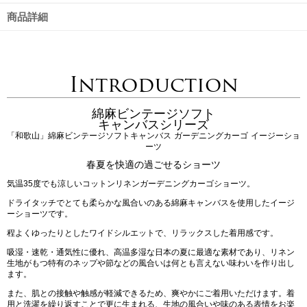
商品詳細
Introduction
綿麻ビンテージソフト
キャンバスシリーズ
「和歌山」綿麻ビンテージソフトキャンバス ガーデニングカーゴ イージーショ
ーツ
春夏を快適の過ごせるショーツ
気温35度でも涼しいコットンリネンガーデニングカーゴショーツ。
ドライタッチでとても柔らかな風合いのある綿麻キャンバスを使用したイージ
ーショーツです。
程よくゆったりとしたワイドシルエットで、リラックスした着用感です。
吸湿・速乾・通気性に優れ、高温多湿な日本の夏に最適な素材であり、リネン
生地がもつ特有のネップや節などの風合いは何とも言えない味わいを作り出し
ます。
また、肌との接触や触感が軽減できるため、爽やかにご着用いただけます。着
用と洗濯を繰り返すことで更に生まれる、生地の風合いや味のある表情をお楽