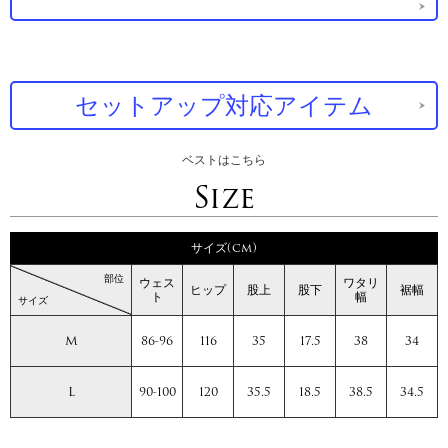
セットアップ対応アイテム
ベストはこちら
Size
サイズ(cm)
部位
ウェス
ワタリ
ヒップ
股上
股下
裾幅
ト
幅
サイズ
M
86-96
116
35
17.5
38
34
L
90-100
120
35.5
18.5
38.5
34.5