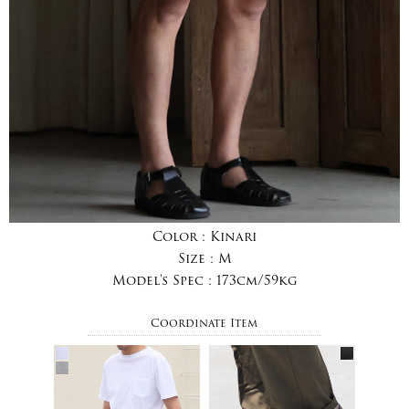
Color :
Kinari
Size :
M
Model's Spec :
173cm/59kg
Coordinate Item