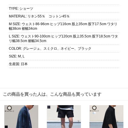
TYPE
:
ショーツ
MATERIAL
:
リネン55％ コットン45％
M SIZE
:
ウェスト86-96cm ヒップ116cm 股上35cm 股下17.5cm ワタリ
幅38cm 裾幅34cm
L SIZE
:
ウェスト90-100cm ヒップ120cm 股上35.5cm 股下18.5cm ワタ
リ幅38.5cm 裾幅34.5cm
COLOR
:
グレージュ、スミクロ、ネイビー、ブラック
SIZE
:
M, L
生産国
:
日本
この商品を買った人は、こんな商品も買っています