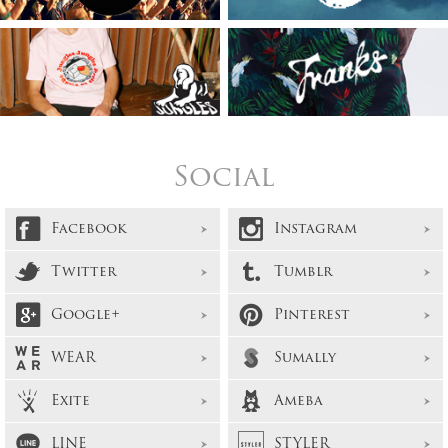
Social
Facebook
Instagram
Twitter
Tumblr
Google+
Pinterest
WEAR
Sumally
Exite
Ameba
LINE
STYLER