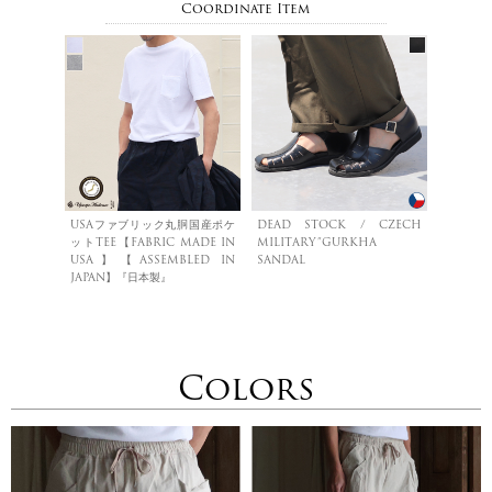
Coordinate Item
USAファブリック丸胴国産ポケ
DEAD STOCK / CZECH
ットTEE【FABRIC MADE IN
MILITARY”GURKHA
USA】【ASSEMBLED IN
SANDAL
JAPAN】『日本製』
Colors