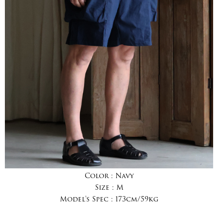
Color :
Navy
Size :
M
Model's Spec :
173cm/59kg