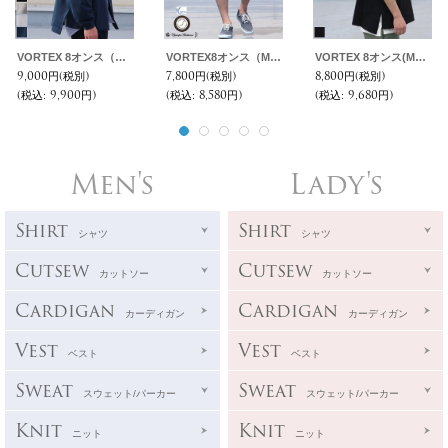
VORTEX 8オンス（MVS天竺）サイドスリット ボクシーAラインカーディガン【MADE IN JAPAN】『日本製』 / Upscape Audience
VORTEX8オンス（MVS天竺）イージーベイカーロールアップショーツ【MADE IN JAPAN】『日本製』/ Upscape Audience
VORTEX 8オンス(MVS天竺) サイドスリット ボクシーAラインポロシャツ【MADE IN JAPAN】『日本製』/ Upscape Audience
9,000円
(税別)
7,800円
(税別)
8,800円
(税別)
(税込
:
9,900円)
(税込
:
8,580円)
(税込
:
9,680円)
Men's
Lady's
Shirt
Shirt
シャツ
シャツ
Cutsew
Cutsew
カットソー
カットソー
Cardigan
Cardigan
カーディガン
カーディガン
Vest
Vest
ベスト
ベスト
Sweat
Sweat
スウェット/パーカー
スウェット/パーカー
Knit
Knit
ニット
ニット