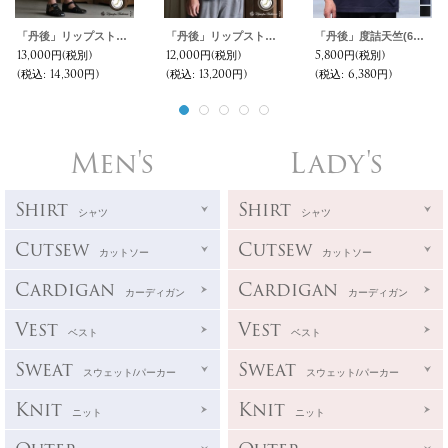
「丹後」リップストップオーガニックコットン GERMAN スノーカモ 2タック イージーショーツ【MADE IN JAPAN】『日本製』 / Upscape Audience
「丹後」リップストップオーガニックコットン GERMAN スノーカモ レギュラーカラー ボクシーAライン ハーフスリーブシャツ【MADE IN JAPAN】『日本製』/ Upscape Audience
「丹後」度詰天竺(6オンス)2トーンネック ハーフスリーブTシャツ【MADE IN JAPAN】『日本製』/ Upscape Audience
13,000円
(税別)
12,000円
(税別)
5,800円
(税別)
(税込
:
14,300円)
(税込
:
13,200円)
(税込
:
6,380円)
Men's
Lady's
Shirt
Shirt
シャツ
シャツ
Cutsew
Cutsew
カットソー
カットソー
Cardigan
Cardigan
カーディガン
カーディガン
Vest
Vest
ベスト
ベスト
Sweat
Sweat
スウェット/パーカー
スウェット/パーカー
Knit
Knit
ニット
ニット