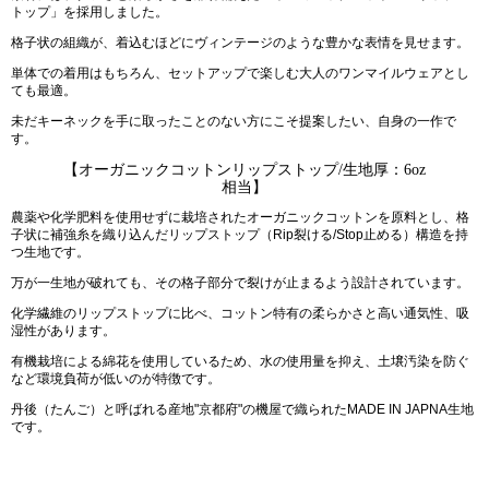
トップ」を採用しました。
格子状の組織が、着込むほどにヴィンテージのような豊かな表情を見せます。
単体での着用はもちろん、セットアップで楽しむ大人のワンマイルウェアとし
ても最適。
未だキーネックを手に取ったことのない方にこそ提案したい、自身の一作で
す。
【オーガニックコットンリップストップ/生地厚：6oz
相当】
農薬や化学肥料を使用せずに栽培されたオーガニックコットンを原料とし、格
子状に補強糸を織り込んだリップストップ（Rip裂ける/Stop止める）構造を持
つ生地です。
万が一生地が破れても、その格子部分で裂けが止まるよう設計されています。
化学繊維のリップストップに比べ、コットン特有の柔らかさと高い通気性、吸
湿性があります。
有機栽培による綿花を使用しているため、水の使用量を抑え、土壌汚染を防ぐ
など環境負荷が低いのが特徴です。
丹後（たんご）と呼ばれる産地"京都府"の機屋で織られたMADE IN JAPNA生地
です。