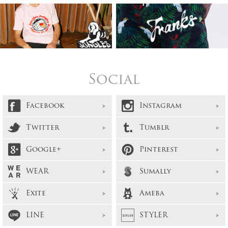
Social
Facebook
Instagram
Twitter
Tumblr
Google+
Pinterest
WEAR
Sumally
Exite
Ameba
LINE
STYLER