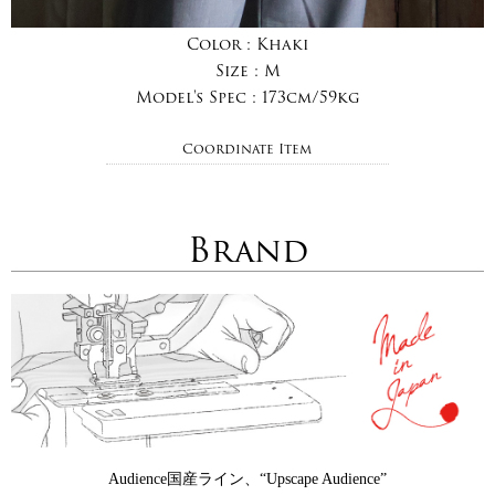
Color :
Khaki
Size :
M
Model's Spec :
173cm/59kg
Coordinate Item
Brand
Audience国産ライン、“Upscape Audience”