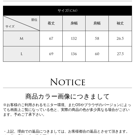
サイズ(cm)
部位
着丈
身幅
肩幅
袖丈
サイズ
M
67
132
58
26.5
L
69
136
60
27.5
Notice
商品カラー画像につきまして
※お客様のご利用されるモニター環境、またOSやブラウザのバージョンによっ
ても画面上ご覧になっている色と、実際の商品の色が多少異なる場合がござい
ます。予めご了承下さい。
・上記、理由での返品につきましては、お客様都合の返品とさせて頂きます。