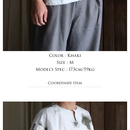
Color :
Khaki
Size :
M
Model's Spec :
173cm/59kg
Coordinate Item