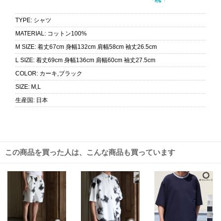
TYPE
:
シャツ
MATERIAL
:
コットン100%
M SIZE
:
着丈67cm 身幅132cm 肩幅58cm 袖丈26.5cm
L SIZE
:
着丈69cm 身幅136cm 肩幅60cm 袖丈27.5cm
COLOR
:
カーキ,ブラック
SIZE
:
M,L
生産国
:
日本
この商品を買った人は、こんな商品も買っています