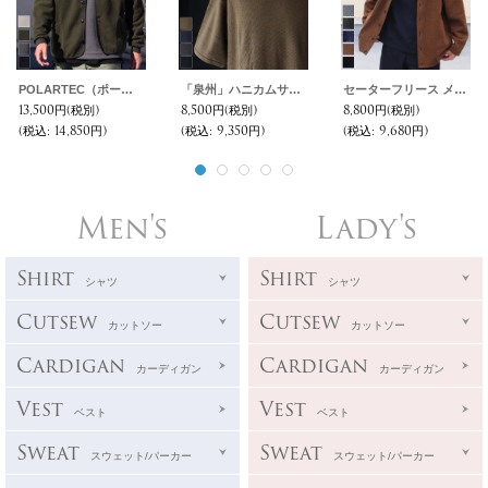
POLARTEC（ポーラテック）Thermal Proボア ノーカラーARMYジャケット【MADE IN JAPAN】『日本製』【送料無料】/ Upscape Audience
「泉州」ハニカムサマーニット（7.45オンス）ガゼットクルーネック ハーフスリーブ スウェットライクTシャツ【MADE IN JAPAN】『日本製』 / Upscape Audience
セーターフリース メランジ 3XL カーディガン【MADE IN JAPAN】『日本製』 / Upscape Audience
13,500円
(税別)
8,500円
(税別)
8,800円
(税別)
(税込
:
14,850円)
(税込
:
9,350円)
(税込
:
9,680円)
Men's
Lady's
Shirt
Shirt
シャツ
シャツ
Cutsew
Cutsew
カットソー
カットソー
Cardigan
Cardigan
カーディガン
カーディガン
Vest
Vest
ベスト
ベスト
Sweat
Sweat
スウェット/パーカー
スウェット/パーカー