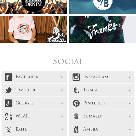
Social
Facebook
Instagram
Twitter
Tumblr
Google+
Pinterest
WEAR
Sumally
Exite
Ameba