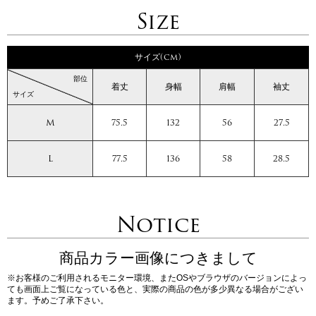
Size
サイズ(cm)
部位
着丈
身幅
肩幅
袖丈
サイズ
M
75.5
132
56
27.5
L
77.5
136
58
28.5
Notice
商品カラー画像につきまして
※お客様のご利用されるモニター環境、またOSやブラウザのバージョンによっ
ても画面上ご覧になっている色と、実際の商品の色が多少異なる場合がござい
ます。予めご了承下さい。