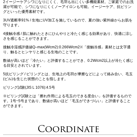
2イージーケアシワになりにくく、毛羽も出にくい多機能素材。ご家庭でのお洗
濯が可能で、シワになりにくくノーアイロンも可能。イージーケア、抗ピリン
グといった優秀素材です。
3UV遮断率91% / 生地にUV加工を施しているので、夏の強い紫外線からお肌を
守ります。
4接触冷感 / 肌に触れたときにひんやりと冷たく感じる効果があり、快適に涼し
さを感じることができます。
接触冷湿感評価値Q‒max(W/cm2):0.266W/cm2※「接触冷感」素材とは文字通
り、触るとヒンヤリと感じる生地のことです。
数値が高いほど「冷たい」と評価することができ、0.2W/cm2以上が冷たく感じ
る目安とされています。
5抗ピリング / ピリングとは、生地上の毛羽が摩擦などによって絡み合い、毛玉
(ピル)を生じた状態のことを指します。
ピリング試験(JIS L 1076):4.5号
※ピリング試験とは「擦れ作用による毛玉のできる度合い」を評価するもので
す。1号~5号まであり、数値が高いほど「毛玉ができづらい」と評価すること
ができます。
Coordinate