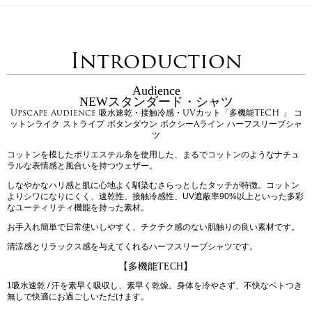
Introduction
Audience
NEWスタンダード・シャツ
Upscape Audience 吸水速乾・接触冷感・UVカット「多機能TECH 」 コ
ットンライク ストライプ ボタンダウン ボクシーAライン ハーフスリーブシャ
ツ
コットンを模したポリエステル糸を使用した、まるでコットンのようなナチュ
ラルな表情感と風合いを持つウェザー。
しなやかなハリ感と肌に心地よく馴染むさらっとしたタッチが特徴。コットン
よりシワになりにくく、速乾性、接触冷感性、UV遮蔽率90%以上といった多彩
なユーティリティ機能を持った素材。
お手入れ簡単で日常使いしやすく、チクチク感のない肌触りの良い素材です。
清涼感とリラックス感を与えてくれるハーフスリーブシャツです。
【多機能TECH】
1吸水速乾 / 汗を素早く吸収し、素早く乾燥。身体を冷やさず、不快なベトつき
無しで快適にお過ごしいただけます。