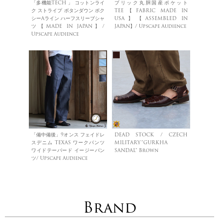
「多機能TECH 」 コットンライ
ブリック丸胴国産ポケット
ク ストライプ ボタンダウン ボク
TEE【FABRIC MADE IN
シーAライン ハーフスリーブシャ
USA】【ASSEMBLED IN
ツ【MADE IN JAPAN】/
JAPAN】/ Upscape Audience
Upscape Audience
「備中備後」9オンス フェイドレ
DEAD STOCK / CZECH
スデニム TEXAS ワークパンツ
MILITARY”GURKHA
ワイドテーパード イージーパン
SANDAL” Brown
ツ/ Upscape Audience
Brand