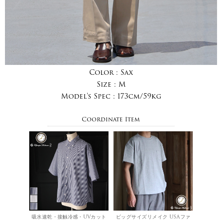
Color :
Sax
Size :
M
Model's Spec :
173cm/59kg
Coordinate Item
吸水速乾・接触冷感・UVカット
ビッグサイズリメイク USAファ