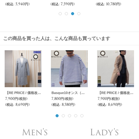
(税込
:
5,940円)
(税込
:
7,590円)
(税込
:
10,780円)
この商品を買った人は、こんな商品も買っています
【RE PRICE / 価格改定】イタリア製ファブリックスライバーニットミルドガウンコート [ Lady's ] 【MADE IN JAPAN】『日本製』/ Upscape Audience
Basque10オンス（バスク天竺）フレンチボーダー ボートネック BOX Tee【MADE IN JAPAN】『日本製』/ Upscape Audience
【RE PRICE / 価格改定】コーマウェザーキモノガウンコート【MADE IN JAPAN】『日本製』 / Upscape Audience
7,900円
(税別)
7,800円
(税別)
7,900円
(税別)
(税込
:
8,690円)
(税込
:
8,580円)
(税込
:
8,690円)
Men's
Lady's