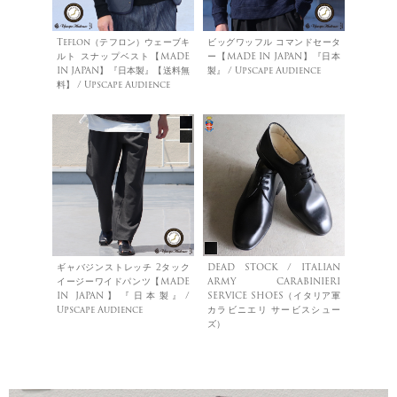
Teflon（テフロン）ウェーブキ
ビッグワッフル コマンドセータ
ルト スナップベスト【MADE
ー【MADE IN JAPAN】『日本
IN JAPAN】『日本製』【送料無
製』 / Upscape Audience
料】 / Upscape Audience
ギャバジンストレッチ 2タック
DEAD STOCK / ITALIAN
イージーワイドパンツ【MADE
ARMY CARABINIERI
IN JAPAN】『日本製』/
SERVICE SHOES（イタリア軍
Upscape Audience
カラビニエリ サービスシュー
ズ）