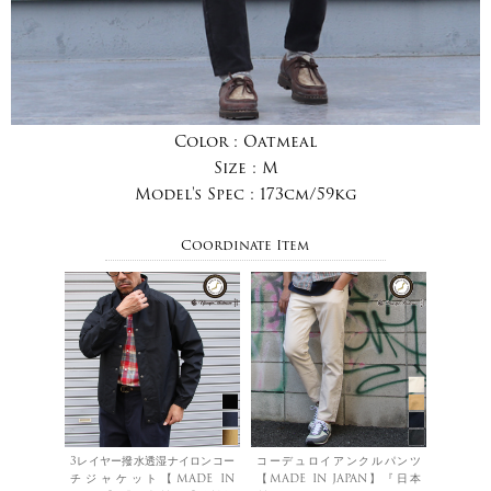
Color :
Oatmeal
Size :
M
Model's Spec :
173cm/59kg
Coordinate Item
3レイヤー撥水透湿ナイロンコー
コーデュロイアンクルパンツ
チジャケット【MADE IN
【MADE IN JAPAN】『日本