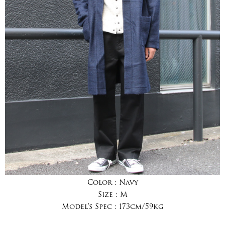
Color :
Navy
Size :
M
Model's Spec :
173cm/59kg