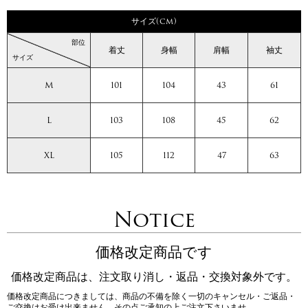
サイズ(cm)
部位
着丈
身幅
肩幅
袖丈
サイズ
M
101
104
43
61
L
103
108
45
62
XL
105
112
47
63
Notice
価格改定商品です
価格改定商品は、注文取り消し・返品・交換対象外です。
価格改定商品につきましては、商品の不備を除く一切のキャンセル・ご返品・
ご交換はお受け出来ません。その点ご承知の上ご注文下さいませ。