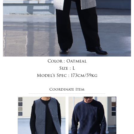
Color :
Oatmeal
Size :
L
Model's Spec :
173cm/59kg
Coordinate Item