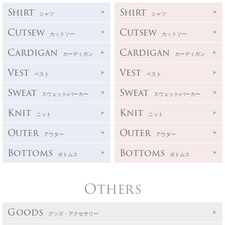
Shirt
Shirt
シャツ
シャツ
Cutsew
Cutsew
カットソー
カットソー
Cardigan
Cardigan
カーディガン
カーディガン
Vest
Vest
ベスト
ベスト
Sweat
Sweat
スウェット/パーカー
スウェット/パーカー
Knit
Knit
ニット
ニット
Outer
Outer
アウター
アウター
Bottoms
Bottoms
ボトムス
ボトムス
Others
Goods
グッズ・アクセサリー