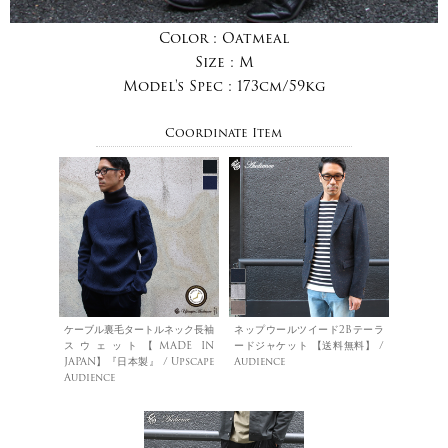
Color :
Oatmeal
Size :
M
Model's Spec :
173cm/59kg
Coordinate Item
ケーブル裏毛タートルネック長袖
ネップウールツイード2Bテーラ
スウェット【MADE IN
ードジャケット 【送料無料】 /
JAPAN】『日本製』 / Upscape
Audience
Audience