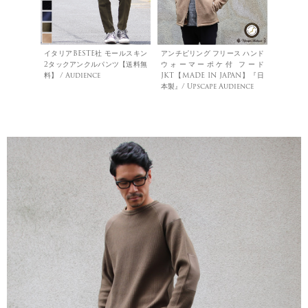
イタリアBESTE社 モールスキン
アンチピリング フリース ハンド
2タックアンクルパンツ【送料無
ウォーマーポケ付 フード
料】 / Audience
JKT【MADE IN JAPAN】『日
本製』/ Upscape Audience