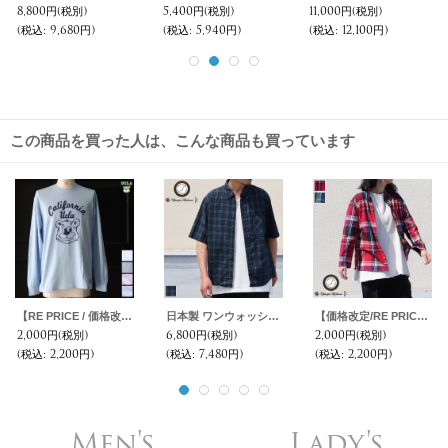
13,800円
(税別)
9,800円
(税別)
8,000円
(税別)
(税込
:
15,180円)
(税込
:
10,780円)
(税込
:
8,800円)
この商品を買った人は、こんな商品も買っています
【RE PRICE / 価格改定】UCLA"California BERA" 6oz米綿丸胴L/S Tee/ Audience
日本製 ワンウォッシュ ボタンダウン 半袖 テーパードシャツ【MADE IN JAPAN】『日本製』/ Upscape Audience
【価格改定/RE PRICE】マドラス大判チェックスタンドスモールカラー シャツジャケット【MADE IN JAPAN】『日本製』/ Upscape Audience
2,000円
(税別)
6,800円
(税別)
2,000円
(税別)
(税込
:
2,200円)
(税込
:
7,480円)
(税込
:
2,200円)
Men's
Lady's