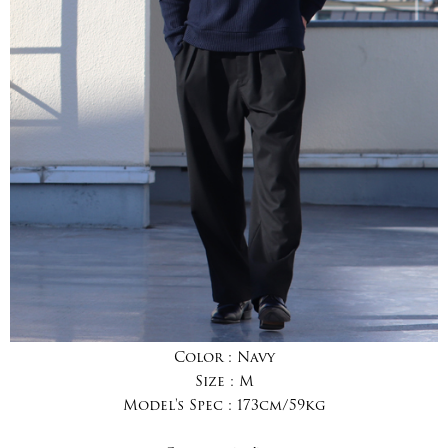
Color :
Navy
Size :
M
Model's Spec :
173cm/59kg