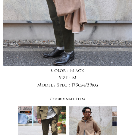
Color :
Black
Size :
M
Model's Spec :
173cm/59kg
Coordinate Item