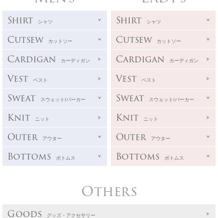
Shirt
Shirt
シャツ
シャツ
Cutsew
Cutsew
カットソー
カットソー
Cardigan
Cardigan
カーディガン
カーディガン
Vest
Vest
ベスト
ベスト
Sweat
Sweat
スウェット/パーカー
スウェット/パーカー
Knit
Knit
ニット
ニット
Outer
Outer
アウター
アウター
Bottoms
Bottoms
ボトムス
ボトムス
Others
Goods
グッズ・アクセサリー