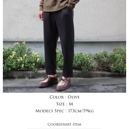
Color :
Olive
Size :
M
Model's Spec :
173cm/59kg
Coordinate Item