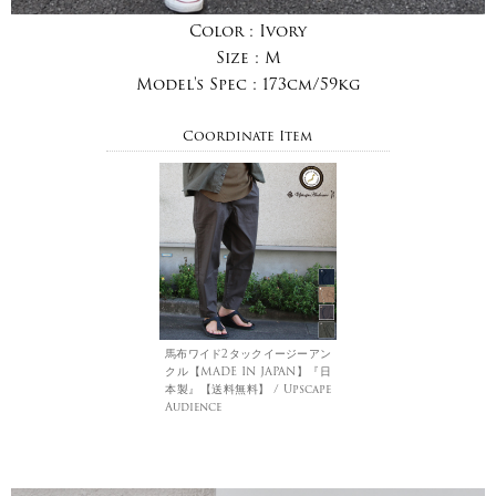
Color :
Ivory
Size :
M
Model's Spec :
173cm/59kg
Coordinate Item
馬布ワイド2タックイージーアン
クル【MADE IN JAPAN】『日
本製』【送料無料】 / Upscape
Audience