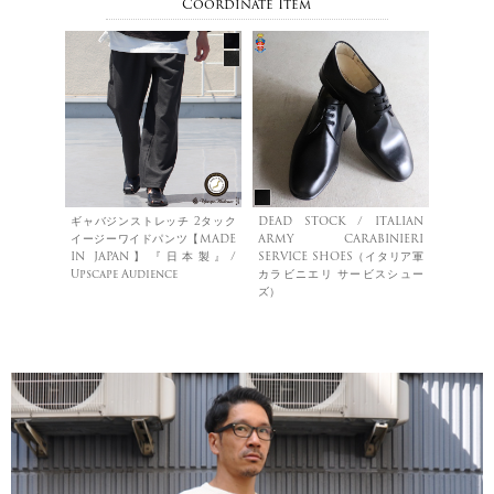
Coordinate Item
ギャバジンストレッチ 2タック
DEAD STOCK / ITALIAN
イージーワイドパンツ【MADE
ARMY CARABINIERI
IN JAPAN】『日本製』/
SERVICE SHOES（イタリア軍
Upscape Audience
カラビニエリ サービスシュー
ズ）