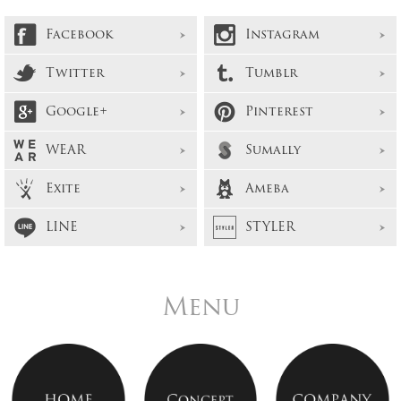
Facebook
Instagram
Twitter
Tumblr
Google+
Pinterest
WEAR
Sumally
Exite
Ameba
LINE
STYLER
Menu