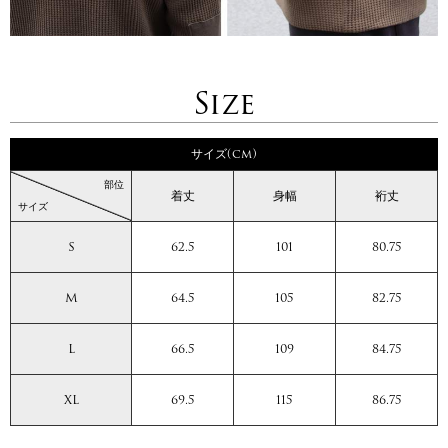
Size
サイズ(cm)
部位
着丈
身幅
裄丈
サイズ
S
62.5
101
80.75
M
64.5
105
82.75
L
66.5
109
84.75
XL
69.5
115
86.75