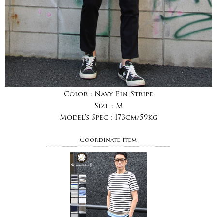
Color :
Navy Pin Stripe
Size :
M
Model's Spec :
173cm/59kg
Coordinate Item