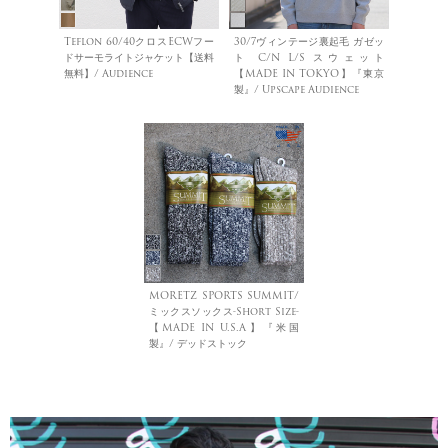
Teflon 60/40クロスECWフー
30/7ヴィンテージ裏起毛 ガゼッ
ドサーモライトジャケット【送料
ト C/N L/S スウェット
無料】/ Audience
【MADE IN TOKYO】『東京
製』/ Upscape Audience
MORETZ SPORTS SUMMIT/
ミックスソックス-Short Size-
【MADE IN U.S.A】『米国
製』/ デッドストック