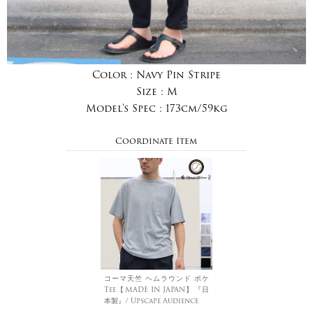
Color :
Navy Pin Stripe
Size :
M
Model's Spec :
173cm/59kg
Coordinate Item
コーマ天竺 ヘムラウンド ポケ
Tee【MADE IN JAPAN】『日
本製』/ Upscape Audience