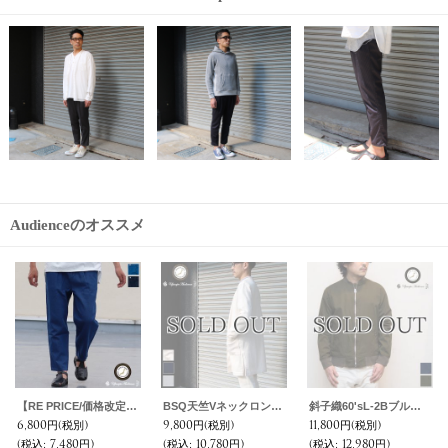
Audienceのオススメ
【RE PRICE/価格改定】麻混デニムワイド2タックアンクルパンツ【MADE IN JAPAN】『日本製』 / Upscape Audience
BSQ天竺Vネックロングカーディガンコート【MADE IN JAPAN】『日本製』/ Upscape Audience
斜子織60'sL-2Bブルゾン【MADE IN JAPAN】『日本製』【送料無料】/ Upscape Audience
6,800円
(税別)
9,800円
(税別)
11,800円
(税別)
(税込
:
7,480円)
(税込
:
10,780円)
(税込
:
12,980円)