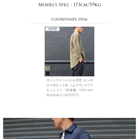
Model's Spec :
173cm/59kg
Coordinate Item
ヴィンテージパイル天竺 カンガ
ルーポケット付 ヘムラウンド7/S
カットソー『日本製』Upscape
Audience [AUD1971]