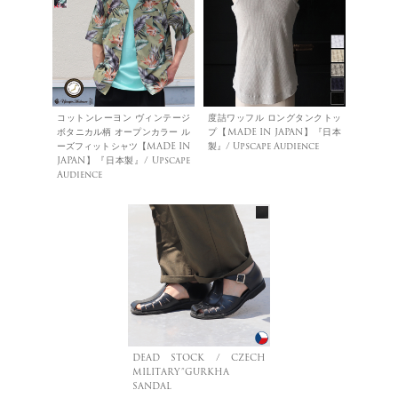
コットンレーヨン ヴィンテージ
度詰ワッフル ロングタンクトッ
ボタニカル柄 オープンカラー ル
プ【MADE IN JAPAN】『日本
ーズフィットシャツ【MADE IN
製』/ Upscape Audience
JAPAN】『日本製』/ Upscape
Audience
DEAD STOCK / CZECH
MILITARY”GURKHA
SANDAL