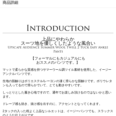
商品詳細
Introduction
上品にやわらか
スーツ地を優しくしたような風合い
Upscape Audience Summer Wool Twill 2 Tuck Easy Ankle
Pants
【フォーマルにもカジュアルにも
おススメのパンツです。】
マットで柔らかな質感を持つサマーウール調ツイル素材を使用した、イージー
アンクルパンツです。
生地の肌触りはポリエステル/レーヨンの凄く滑らかな肌触りです。ポリウレタ
ンも入ってるので滑らかでいて、とても動きやすいです。
しっとりとした履き心地ですので、通年でお楽しみ頂けるのではないかと思い
ます。
ドレープ感も効き、抜け感を出すのに、アクセントとなってくれます。
2タックの入った程よく上品なシルエットは、イージーパンツでも、スラックス
のような仕上がりです。