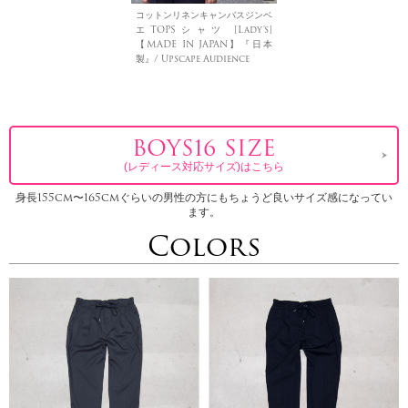
コットンリネンキャンバスジンベ
エTOPSシャツ [Lady's]
【MADE IN JAPAN】『日本
製』/ Upscape Audience
BOYS16 SIZE
(レディース対応サイズ)はこちら
身長155cm〜165cmぐらいの男性の方にもちょうど良いサイズ感になってい
ます。
Colors