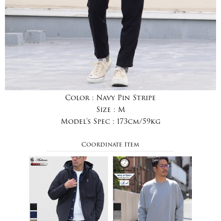
Color :
Navy Pin Stripe
Size :
M
Model's Spec :
173cm/59kg
Coordinate Item