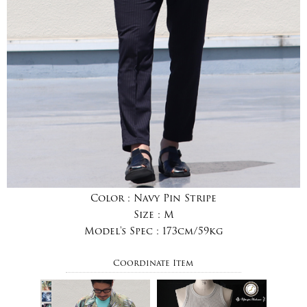
Color :
Navy Pin Stripe
Size :
M
Model's Spec :
173cm/59kg
Coordinate Item