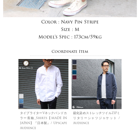
Color :
Navy Pin Stripe
Size :
M
Model's Spec :
173cm/59kg
Coordinate Item
タイプライターVネックバンドカ
硫化染めストレッチツイルZIPミ
ラー長袖_Shirts【MADE IN
リタリーシャツジャケット /
JAPAN】『日本製』/ Upscape
Audience
Audience