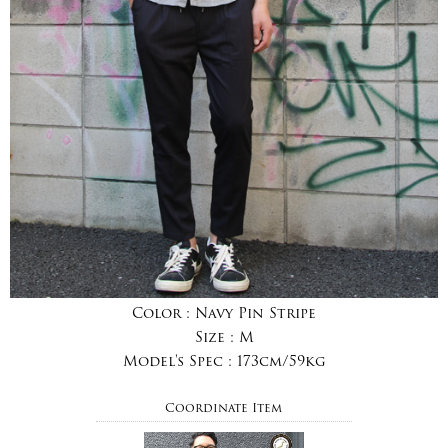
Color :
Navy Pin Stripe
Size :
M
Model's Spec :
173cm/59kg
Coordinate Item