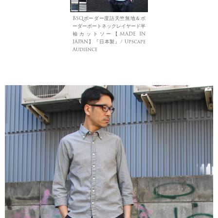
BSQボーダー度詰天竺無地＆ボ
ーダーボートネックレイヤード半
袖カットソー【MADE IN
JAPAN】『日本製』/ Upscape
Audience