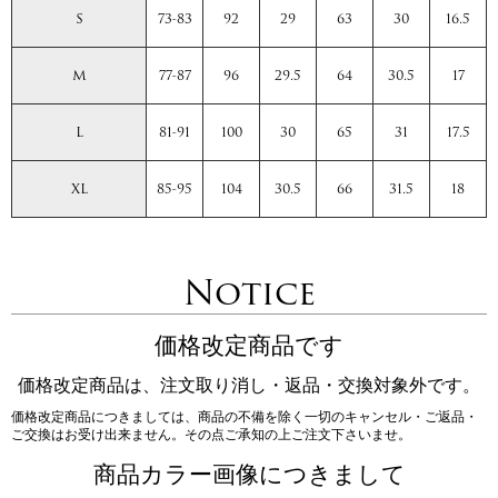
S
73-83
92
29
63
30
16.5
M
77-87
96
29.5
64
30.5
17
L
81-91
100
30
65
31
17.5
XL
85-95
104
30.5
66
31.5
18
Notice
価格改定商品です
価格改定商品は、注文取り消し・返品・交換対象外です。
価格改定商品につきましては、商品の不備を除く一切のキャンセル・ご返品・
ご交換はお受け出来ません。その点ご承知の上ご注文下さいませ。
商品カラー画像につきまして