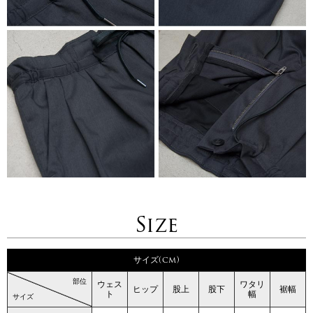
Size
サイズ(cm)
部位
ウェス
ワタリ
ヒップ
股上
股下
裾幅
ト
幅
サイズ